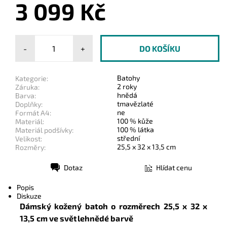
3 099 Kč
-
+
Batohy
Kategorie:
2 roky
Záruka:
hnědá
Barva:
tmavězlaté
Doplňky:
ne
Formát A4:
100 % kůže
Materiál:
100 % látka
Materiál podšívky:
střední
Velikost:
25,5 x 32 x 13,5 cm
Rozměry:
Dotaz
Hlídat cenu
Tisk
Popis
Diskuze
Dámský kožený
batoh o rozměrech
25,5 x 32 x
13,5 cm
ve světlehnědé barvě