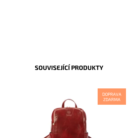
SOUVISEJÍCÍ PRODUKTY
DOPRAVA
ZDARMA
Kůže tohoto tmavěčerveného luxusního batohu je
hladká, mírně lesklá a pevná, zdobí ji nápis Borse in
Pelle Made...
Dostupnost:
Skladem
Kód:
9187
Značka:
Florence