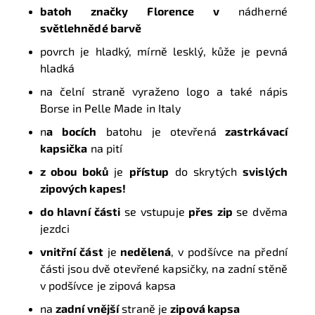
batoh značky Florence v
nádherné
světlehnědé barvě
povrch je hladký, mírně lesklý, kůže je pevná
hladká
na čelní straně vyraženo logo a také nápis
Borse in Pelle Made in Italy
n
a
bocích
batohu je otevřená
zastrkávací
kapsička
na pití
z obou boků
je
přístup
do skrytých
svislých
zipových kapes!
do hlavní části
se vstupuje
přes zip
se dvěma
jezdci
vnitřní část
je
nedělená
, v podšívce na přední
části jsou dvě otevřené kapsičky, na zadní stěně
v podšívce je zipová kapsa
na
zadní vnější
straně je
zipová kapsa