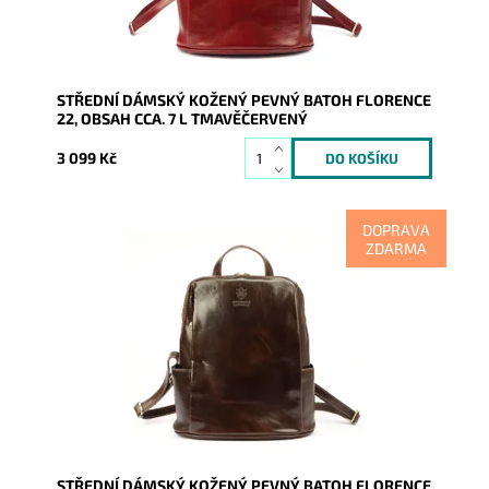
Záruka:
2 roky
STŘEDNÍ DÁMSKÝ KOŽENÝ PEVNÝ BATOH FLORENCE
22, OBSAH CCA. 7 L TMAVĚČERVENÝ
3 099 Kč
DOPRAVA
ZDARMA
Kůže tohoto tmavěhnědého luxusního batohu je
hladká, mírně lesklá a pevná, zdobí ji nápis Borse in
Pelle Made in...
Dostupnost:
Skladem
Kód:
9188
Značka:
Florence
Záruka:
2 roky
STŘEDNÍ DÁMSKÝ KOŽENÝ PEVNÝ BATOH FLORENCE