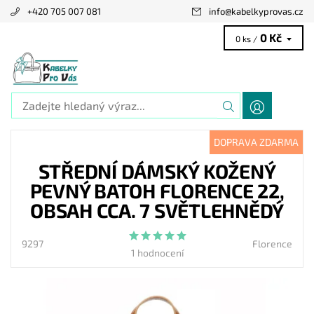
+420 705 007 081
info
@
kabelkyprovas.cz
0 Kč
0 ks /
DOPRAVA ZDARMA
STŘEDNÍ DÁMSKÝ KOŽENÝ
PEVNÝ BATOH FLORENCE 22,
OBSAH CCA. 7 SVĚTLEHNĚDÝ
9297
Florence
1 hodnocení