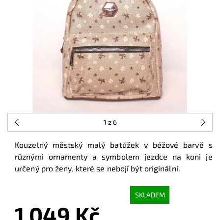
1
z 6
Kouzelný městský malý batůžek v béžové barvě s
různými ornamenty a symbolem jezdce na koni je
určený pro ženy, které se nebojí být originální.
SKLADEM
1 049 Kč