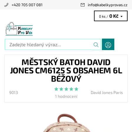
+420 705 007 081
info
@
kabelkyprovas.cz
0 Kč
0 ks /
MĚSTSKÝ BATOH DAVID
JONES CM6125 S OBSAHEM 6L
BÉŽOVÝ
9013
David Jones Paris
1 hodnocení