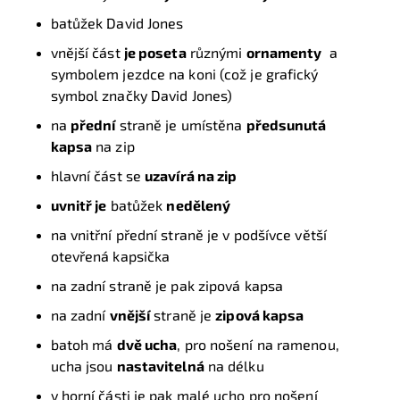
batůžek David Jones
vnější část
je poseta
různými
ornamenty
a
symbolem jezdce na koni (což je grafický
symbol značky David Jones)
na
přední
straně je umístěna
předsunutá
kapsa
na zip
hlavní část se
uzavírá na
zip
uvnitř je
batůžek
nedělený
na vnitřní přední straně je v podšívce větší
otevřená kapsička
na zadní straně je pak zipová kapsa
na zadní
vnější
straně je
zipová kapsa
batoh má
dvě ucha
, pro nošení na ramenou,
ucha jsou
nastavitelná
na délku
v horní části je pak malé ucho pro nošení