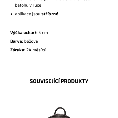
batohu v ruce
aplikace jsou
stříbrné
Výška ucha:
6,5
cm
Barva:
béžová
Záruka:
24 měsíců
SOUVISEJÍCÍ PRODUKTY
Kouzelný městský malý batůžek v černé barvě s
různými ornamenty a symbolem jezdce na koni je