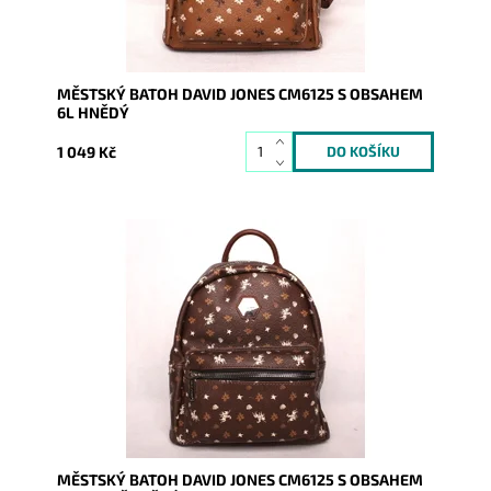
MĚSTSKÝ BATOH DAVID JONES CM6125 S OBSAHEM
6L HNĚDÝ
1 049 Kč
Kouzelný městský malý batůžek v tmavěhnědé barvě
s různými ornamenty a symbolem jezdce na koni je
určený pro...
Dostupnost:
Skladem
Kód:
9015
Značka:
David Jones Paris
Záruka:
2 roky
MĚSTSKÝ BATOH DAVID JONES CM6125 S OBSAHEM