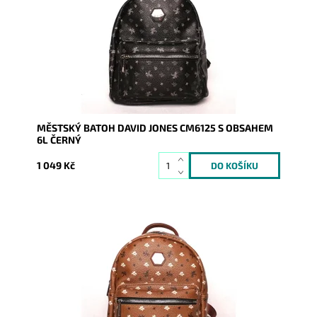
určený pro ženy,...
Dostupnost:
Skladem
Kód:
9012
Značka:
David Jones Paris
Záruka:
2 roky
MĚSTSKÝ BATOH DAVID JONES CM6125 S OBSAHEM
6L ČERNÝ
1 049 Kč
Kouzelný městský malý batůžek v hnědé barvě s
různými ornamenty a symbolem jezdce na koni je
určený pro ženy,...
Dostupnost:
Skladem
Kód:
9014
Značka:
David Jones Paris
Záruka:
2 roky