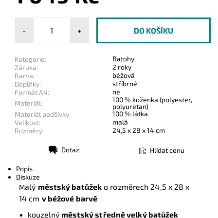
-
+
Batohy
Kategorie:
2 roky
Záruka:
béžová
Barva:
stříbrné
Doplňky:
ne
Formát A4:
100 % koženka (polyester,
Materiál:
polyuretan)
100 % látka
Materiál podšívky:
malá
Velikost:
24,5 x 28 x 14 cm
Rozměry:
Dotaz
Hlídat cenu
Tisk
Popis
Diskuze
alý
městský batůžek
o rozměrech 24,5 x 28 x
M
14 cm
v béžové barvě
kouzelný
městský středně velký batůžek