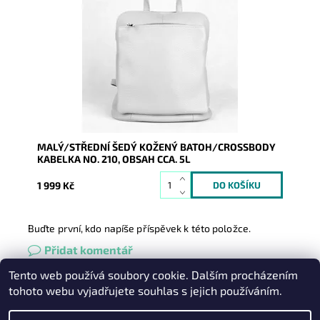
Kožený šedý batoh no. 210 malé až střední velikosti,
který se díky posuvným popruhům dá nosit i jako
crossbody...
Dostupnost:
Skladem
Kód:
9921
Značka:
Vera Pelle
Záruka:
2 roky
MALÝ/STŘEDNÍ ŠEDÝ KOŽENÝ BATOH/CROSSBODY
KABELKA NO. 210, OBSAH CCA. 5L
1 999 Kč
Buďte první, kdo napíše příspěvek k této položce.
Přidat komentář
Tento web používá soubory cookie. Dalším procházením
Heureka.cz
|
Zboží.cz
|
Oázakabelek
tohoto webu vyjadřujete souhlas s jejich používáním.