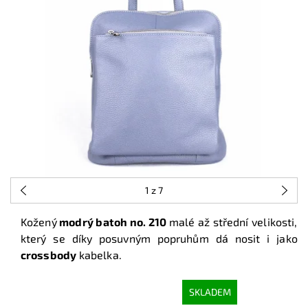
1
z 7
Kožený
modrý batoh no. 210
malé až střední velikosti,
který se díky posuvným popruhům dá nosit i jako
crossbody
kabelka.
SKLADEM