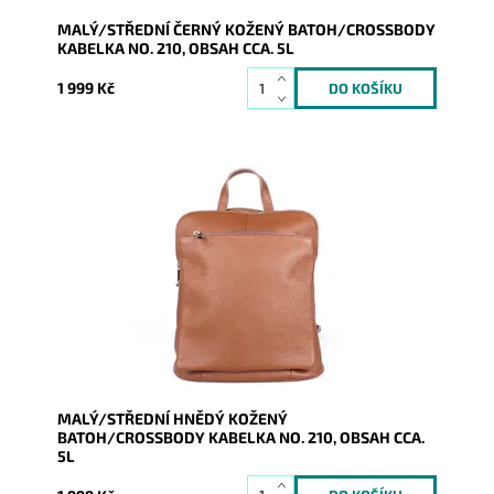
MALÝ/STŘEDNÍ ČERNÝ KOŽENÝ BATOH/CROSSBODY
KABELKA NO. 210, OBSAH CCA. 5L
1 999 Kč
Kožený hnědý batoh no. 210 malé až střední velikosti,
který se díky posuvným popruhům dá nosit i jako
crossbody...
Dostupnost:
Skladem
Kód:
9918
Značka:
Vera Pelle
Záruka:
2 roky
MALÝ/STŘEDNÍ HNĚDÝ KOŽENÝ
BATOH/CROSSBODY KABELKA NO. 210, OBSAH CCA.
5L