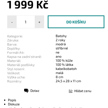
1 999 Kč
-
+
Batohy
Kategorie:
2 roky
Záruka:
modrá
Barva:
stříbrné
Doplňky:
ne
Formát A4:
ano
Kapsa na zadní straně:
100 % kůže
Materiál:
100 % látka
Materiál podšívky:
kabelkobatoh
Styl nosení:
malá
Velikost:
8 cm
Výška ucha:
24,5 x 28 x 11 cm
Rozměry:
Dotaz
Hlídat cenu
Tisk
Popis
Diskuze