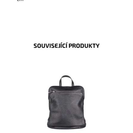
SOUVISEJÍCÍ PRODUKTY
Kožený černý batoh no. 210 malé až střední velikosti,
který se díky posuvným popruhům dá nosit i jako
crossbody...
Dostupnost:
Skladem
Kód:
9917
Značka:
Vera Pelle
Záruka:
2 roky