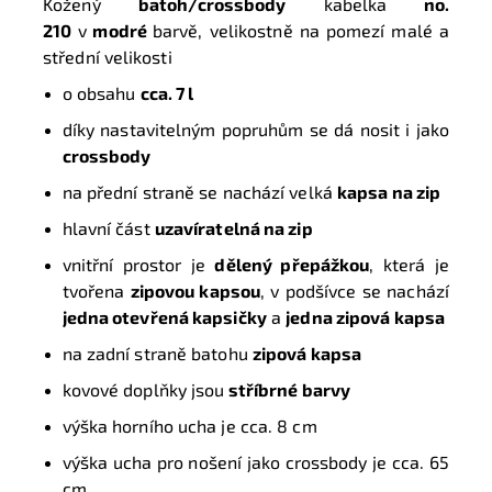
Kožený
batoh/crossbody
kabelka
no.
210
v
modré
barvě, velikostně na pomezí malé a
střední velikosti
o obsahu
cca. 7 l
díky nastavitelným popruhům se dá nosit i jako
crossbody
na přední straně se nachází velká
kapsa na zip
hlavní část
uzavíratelná na zip
vnitřní prostor je
dělený přepážkou
, která je
tvořena
zipovou kapsou
, v podšívce se nachází
jedna otevřená kapsičky
a
jedna zipová kapsa
na zadní straně batohu
zipová kapsa
kovové doplňky jsou
stříbrné barvy
výška horního ucha je cca. 8 cm
výška ucha pro nošení jako crossbody je cca. 65
cm