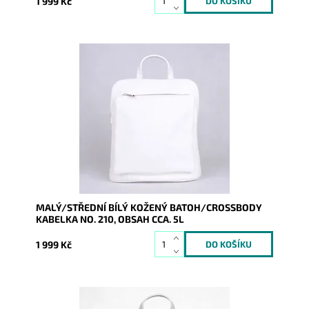
1 999 Kč
Kožený bílý batoh no. 210 malé až střední velikosti,
který se díky posuvným popruhům dá nosit i jako
crossbody...
Dostupnost:
Skladem
Kód:
9919
Značka:
Vera Pelle
Záruka:
2 roky
MALÝ/STŘEDNÍ BÍLÝ KOŽENÝ BATOH/CROSSBODY
KABELKA NO. 210, OBSAH CCA. 5L
1 999 Kč