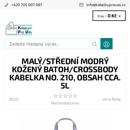
+420 705 007 081
info
@
kabelkyprovas.cz
0 Kč
0 ks /
MALÝ/STŘEDNÍ MODRÝ
KOŽENÝ BATOH/CROSSBODY
KABELKA NO. 210, OBSAH CCA.
5L
9920
Vera Pelle
Neohodnoceno