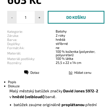
-
+
Batohy
Kategorie:
2 roky
Záruka:
hnědá
Barva:
stříbrné
Doplňky:
ne
Formát A4:
100 % koženka (polyester,
Materiál:
polyuretan)
100 % látka
Materiál podšívky:
25,5 x 22 x 14 cm
Rozměry:
Dotaz
Hlídat cenu
Tisk
Popis
Diskuze
Malý městský batůžek značky
David Jones 5972-2
v
hnědé (velbloudí)
barvě.
batůžek zaujme originálně
proplétanou
přední