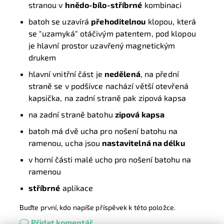
stranou v
hnědo-bílo-stříbrné
kombinaci
batoh se uzavírá
přehoditelnou
klopou, která
se "uzamyká" otáčivým patentem, pod klopou
je hlavní prostor uzavřený magnetickým
drukem
hlavní vnitřní část je
nedělená
, na přední
straně se v podšívce nachází větší otevřená
kapsička, na zadní straně pak zipová kapsa
na zadní straně batohu
zipová kapsa
batoh má dvě ucha pro nošení batohu na
ramenou, ucha jsou
nastavitelná na délku
v horní části malé ucho pro nošení batohu na
ramenou
stříbrné
aplikace
Buďte první, kdo napíše příspěvek k této položce.
Přidat komentář