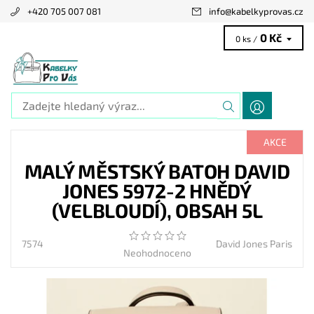
+420 705 007 081
info
@
kabelkyprovas.cz
0 Kč
0 ks /
AKCE
MALÝ MĚSTSKÝ BATOH DAVID
JONES 5972-2 HNĚDÝ
(VELBLOUDÍ), OBSAH 5L
7574
David Jones Paris
Neohodnoceno