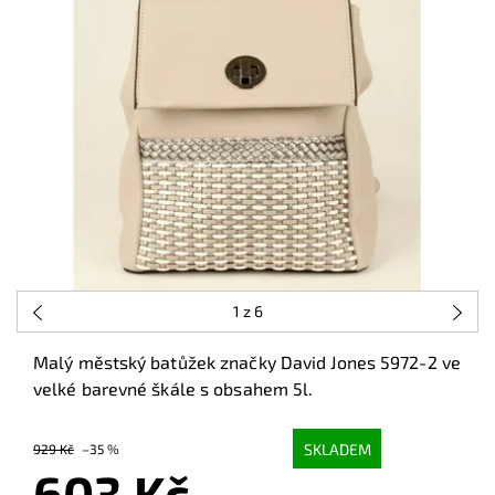
1
z 6
Malý městský batůžek značky David Jones 5972-2 ve
velké barevné škále s obsahem 5l.
SKLADEM
929 Kč
–35 %
603 Kč