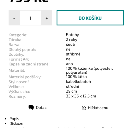
-
+
Batohy
Kategorie:
2 roky
Záruka:
šedá
Barva:
ne
Dlouhý popruh:
stříbrné
Doplňky:
ne
Formát A4:
ano
Kapsa na zadní straně:
100 % koženka (polyester,
Materiál:
polyuretan)
100 % látka
Materiál podšívky:
kabelkobatoh
Styl nosení:
střední
Velikost:
29 cm
Výška ucha:
33 x 35 x 12,5 cm
Rozměry:
Dotaz
Hlídat cenu
Tisk
Popis
Diskuze