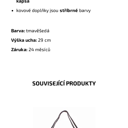
kapsa
kovové doplňky jsou
stříbrné
barvy
Barva:
tmavěšedá
Výška ucha:
29 cm
Záruka:
24 měsíců
SOUVISEJÍCÍ PRODUKTY
Tmavěmodrá kabelka na rameno a batoh v jednom
provedení! Kabelku si jistě zamilujete pro vzhled,
praktičnost i...