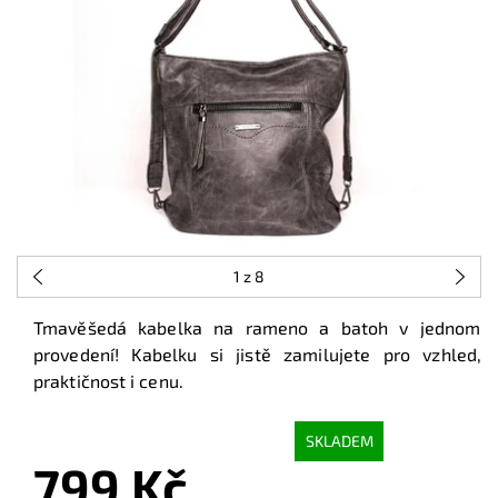
1
z 8
Tmavěšedá kabelka na rameno a batoh v jednom
provedení! Kabelku si jistě zamilujete pro vzhled,
praktičnost i cenu.
SKLADEM
799 Kč