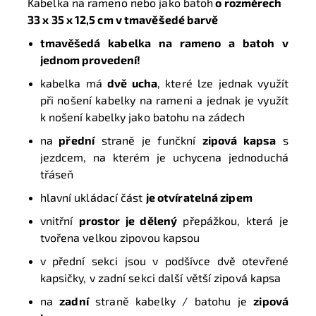
Kabelka na rameno nebo jako batoh
o rozměrech
33 x 35 x 12,5 cm v tmavěšedé barvě
tmavěšedá kabelka na rameno a batoh v
jednom provedení!
kabelka má
dvě ucha
, které lze jednak využít
při nošení kabelky na rameni a jednak je využít
k nošení kabelky jako batohu na zádech
na
přední
straně je funčkní
zipová kapsa
s
jezdcem, na kterém je uchycena jednoduchá
třáseň
hlavní ukládací část
je otvíratelná zipem
vnitřní
prostor je dělený
přepážkou, která je
tvořena velkou zipovou kapsou
v přední sekci jsou v podšívce dvě otevřené
kapsičky, v zadní sekci další větší zipová kapsa
na
zadní
straně kabelky / batohu je
zipová