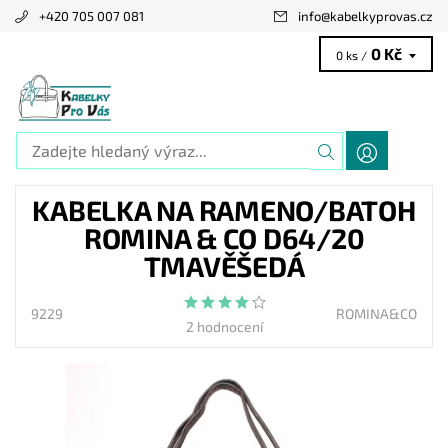
+420 705 007 081
info
@
kabelkyprovas.cz
0 Kč
0 ks /
KABELKA NA RAMENO/BATOH
ROMINA & CO D64/20
TMAVĚŠEDÁ
9229
ROMINA&CO
2 hodnocení