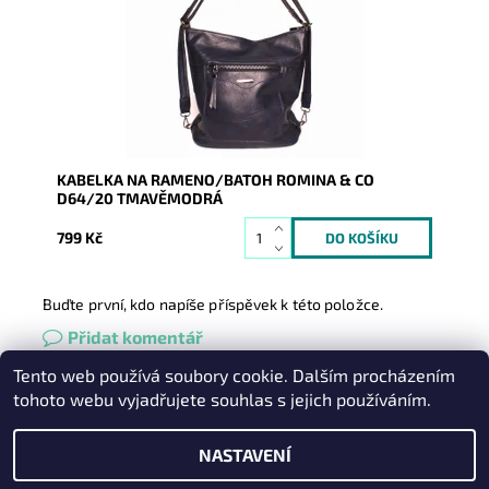
Dostupnost:
Skladem
Kód:
9228
Značka:
ROMINA&CO
Záruka:
2 roky
KABELKA NA RAMENO/BATOH ROMINA & CO
D64/20 TMAVĚMODRÁ
799 Kč
Buďte první, kdo napíše příspěvek k této položce.
Přidat komentář
Tento web používá soubory cookie. Dalším procházením
Heureka.cz
|
Zboží.cz
|
Oázakabelek
tohoto webu vyjadřujete souhlas s jejich používáním.
NASTAVENÍ
2026 © Kabelky pro Vás, všechna práva vyhrazena