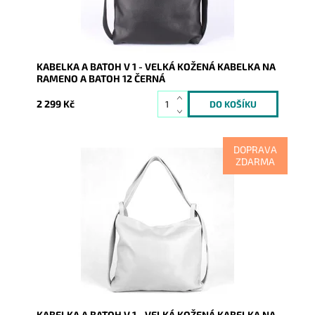
KABELKA A BATOH V 1 - VELKÁ KOŽENÁ KABELKA NA
RAMENO A BATOH 12 ČERNÁ
2 299 Kč
DOPRAVA
ZDARMA
Kabelka na rameno a batoh v jednom provedení!
Moderní italský kvalitní kožený doplněk každé ženy.
Dostupnost:
Skladem
Kód:
9852
Značka:
Vera Pelle
Záruka:
2 roky
KABELKA A BATOH V 1 - VELKÁ KOŽENÁ KABELKA NA