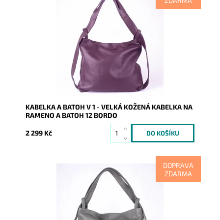
ZDARMA
Kabelka na rameno a batoh v jednom provedení!
Moderní italský kvalitní kožený doplněk každé ženy.
Dostupnost:
Skladem
Kód:
7821
Značka:
Vera Pelle
Záruka:
2 roky
KABELKA A BATOH V 1 - VELKÁ KOŽENÁ KABELKA NA
RAMENO A BATOH 12 BORDO
2 299 Kč
DOPRAVA
ZDARMA
Kabelka na rameno a batoh v jednom provedení!
Moderní italský kvalitní kožený doplněk každé ženy.
Dostupnost:
Momentálně nedostupné
Kód:
7823
Značka:
Vera Pelle