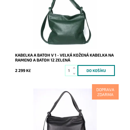
krásné zelené barvě! Moderní italský kvalitní kožený
doplněk...
Dostupnost:
Skladem
Kód:
8536
Značka:
Vera Pelle
Záruka:
2 roky
KABELKA A BATOH V 1 - VELKÁ KOŽENÁ KABELKA NA
RAMENO A BATOH 12 ZELENÁ
2 299 Kč
DOPRAVA
ZDARMA
Kabelka na rameno a batoh v jednom provedení!
Moderní italský kvalitní kožený doplněk každé ženy.
Dostupnost:
Skladem
Kód:
7822
Značka:
Vera Pelle
Záruka:
2 roky