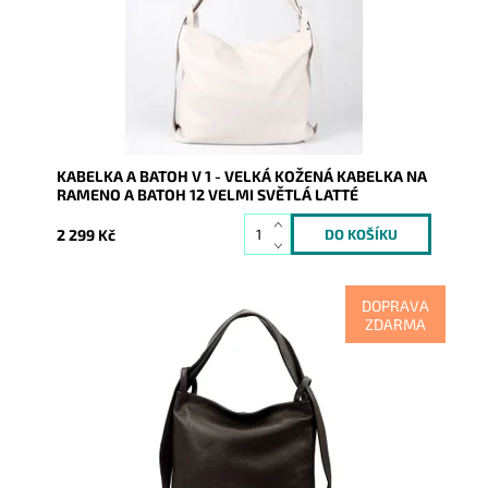
Dostupnost:
Skladem
Kód:
9855
Značka:
Vera Pelle
Záruka:
2 roky
KABELKA A BATOH V 1 - VELKÁ KOŽENÁ KABELKA NA
RAMENO A BATOH 12 VELMI SVĚTLÁ LATTÉ
2 299 Kč
DOPRAVA
ZDARMA
Kabelka na rameno a batoh v jednom provedení v
krásné tmavěhnědé barvě! Moderní italský kvalitní
kožený doplněk...
Dostupnost:
Momentálně nedostupné
Kód:
20931
Značka:
Vera Pelle
Záruka:
2 roky