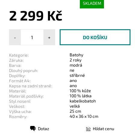
SKLADEM
2 299 Kč
-
+
Batohy
Kategorie:
2 roky
Záruka:
modrá
Barva:
ne
Dlouhý popruh:
stříbrné
Doplňky:
ano
Formát A4:
ano
Kapsa na zadní straně:
100 % kůže
Materiál:
100 % látka
Materiál podšívky:
kabelkobatoh
Styl nosení:
velká
Velikost:
25 cm
Výška ucha:
40 x 36 x 10 cm
Rozměry:
Dotaz
Hlídat cenu
Tisk