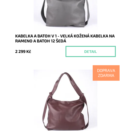
Záruka:
2 roky
KABELKA A BATOH V 1 - VELKÁ KOŽENÁ KABELKA NA
RAMENO A BATOH 12 ŠEDÁ
2 299 Kč
DETAIL
DOPRAVA
ZDARMA
Kabelka na rameno a batoh v jednom provedení!
Moderní italský kvalitní kožený doplněk každé ženy.
Dostupnost:
Skladem
Kód:
7824
Značka:
Vera Pelle
Záruka:
2 roky