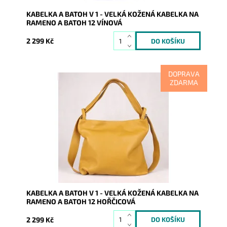
KABELKA A BATOH V 1 - VELKÁ KOŽENÁ KABELKA NA
RAMENO A BATOH 12 VÍNOVÁ
2 299 Kč
DOPRAVA
ZDARMA
Kabelka na rameno a batoh v jednom provedení nyní v
krásné hořčicové barvě! Moderní italský kvalitní
kožený...
Dostupnost:
Skladem
Kód:
8156
Značka:
Vera Pelle
Záruka:
2 roky
KABELKA A BATOH V 1 - VELKÁ KOŽENÁ KABELKA NA
RAMENO A BATOH 12 HOŘČICOVÁ
2 299 Kč