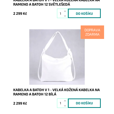
RAMENO A BATOH 12 SVĚTLEŠEDÁ
2 299 Kč
DOPRAVA
ZDARMA
Kabelka na rameno a batoh v jednom provedení!
Moderní italský kvalitní kožený doplněk každé ženy.
Dostupnost:
Skladem
Kód:
9853
Značka:
Vera Pelle
Záruka:
2 roky
KABELKA A BATOH V 1 - VELKÁ KOŽENÁ KABELKA NA
RAMENO A BATOH 12 BÍLÁ
2 299 Kč