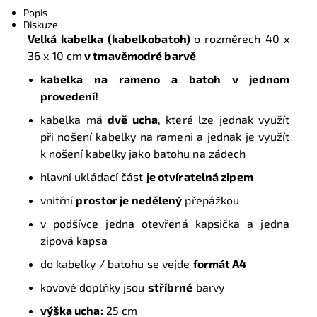
Popis
Diskuze
Velká kabelka (kabelkobatoh)
o rozměrech
40 x
36 x 10 cm
v
tmavěmodré barvě
kabelka na rameno a batoh v jednom
provedení!
kabelka má
dvě ucha
, které lze jednak využít
při nošení kabelky na rameni a jednak je využít
k nošení kabelky jako batohu na zádech
hlavní ukládací část
je otvíratelná zipem
vnitřní
prostor je nedělený
přepážkou
v podšívce jedna otevřená kapsička a jedna
zipová kapsa
do kabelky / batohu se vejde
formát A4
kovové doplňky jsou
stříbrné
barvy
výška ucha:
25 cm