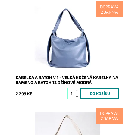
DOPRAVA
ZDARMA
Kabelka na rameno a batoh v jednom provedení!
Moderní italský kvalitní kožený doplněk každé ženy.
Dostupnost:
Skladem
Kód:
9854
Značka:
Vera Pelle
Záruka:
2 roky
KABELKA A BATOH V 1 - VELKÁ KOŽENÁ KABELKA NA
RAMENO A BATOH 12 DŽÍNOVĚ MODRÁ
2 299 Kč
DOPRAVA
ZDARMA
Kabelka na rameno a batoh v jednom provedení!
Moderní italský kvalitní kožený doplněk každé ženy.