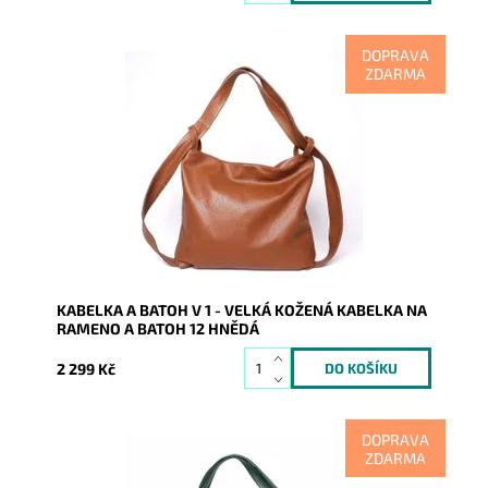
DOPRAVA
ZDARMA
Kabelka na rameno a batoh v jednom provedení nyní v
krásné hnědé barvě! Moderní italský kvalitní kožený
doplněk...
Dostupnost:
Skladem
Kód:
8535
Značka:
Vera Pelle
Záruka:
2 roky
KABELKA A BATOH V 1 - VELKÁ KOŽENÁ KABELKA NA
RAMENO A BATOH 12 HNĚDÁ
2 299 Kč
DOPRAVA
ZDARMA
Kabelka na rameno a batoh v jednom provedení v