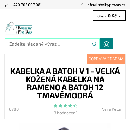
+420 705 007 081
info
@
kabelkyprovas.cz
0 Kč
0 ks /
DOPRAVA ZDARMA
KABELKA A BATOH V 1 - VELKÁ
KOŽENÁ KABELKA NA
RAMENO A BATOH 12
TMAVĚMODRÁ
8780
Vera Pelle
3 hodnocení