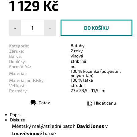
1 129 Kč
-
+
Batohy
Kategorie:
2 roky
Záruka:
vínová
Barva:
stříbrné
Doplňky:
ne
Formát A4:
100 % koženka (polyester,
Materiál:
polyuretan)
100 % látka
Materiál podšívky:
střední
Velikost:
27 x 23,5 x 11,5 cm
Rozměry:
Dotaz
Hlídat cenu
Tisk
Popis
Diskuze
Městský malý/střední batoh
David Jones
v
tmavěvínové
barvě