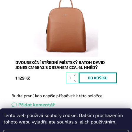
Dvousekční městský batůžek značky David Jones na
pomezí malé a střední velikosti vyrobený z hladké
syntetické kůže.
Dostupnost:
Skladem
Kód:
19942
Značka:
David Jones Paris
Záruka:
2 roky
DVOUSEKČNÍ STŘEDNÍ MĚSTSKÝ BATOH DAVID
JONES CM6842 S OBSAHEM CCA. 6L HNĚDÝ
1 129 Kč
Buďte první, kdo napíše příspěvek k této položce.
Přidat komentář
Tento web používá soubory cookie. Dalším procházením
Heureka.cz
|
Zboží.cz
|
Oázakabelek
tohoto webu vyjadřujete souhlas s jejich používáním.