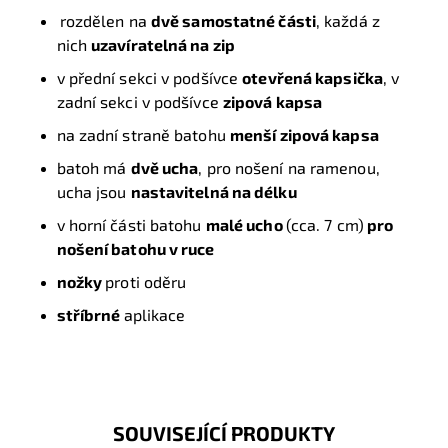
rozdělen na
dvě samostatné části
, každá z
nich
uzavíratelná na zip
v přední sekci v podšívce
otevřená kapsička
, v
zadní sekci v podšívce
zipová kapsa
na zadní straně batohu
menší zipová kapsa
batoh má
dvě ucha
, pro nošení na ramenou,
ucha jsou
nastavitelná na délku
v horní části batohu
malé ucho
(cca. 7 cm)
pro
nošení batohu v ruce
nožky
proti oděru
stříbrné
aplikace
SOUVISEJÍCÍ PRODUKTY