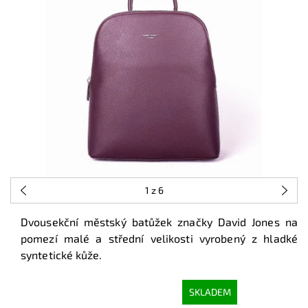
1
z 6
Dvousekční městský batůžek značky David Jones na
pomezí malé a střední velikosti vyrobený z hladké
syntetické kůže.
SKLADEM