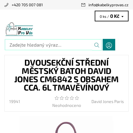
+420 705 007 081
info
@
kabelkyprovas.cz
0 Kč
0 ks /
DVOUSEKČNÍ STŘEDNÍ
MĚSTSKÝ BATOH DAVID
JONES CM6842 S OBSAHEM
CCA. 6L TMAVĚVÍNOVÝ
19941
David Jones Paris
Neohodnoceno