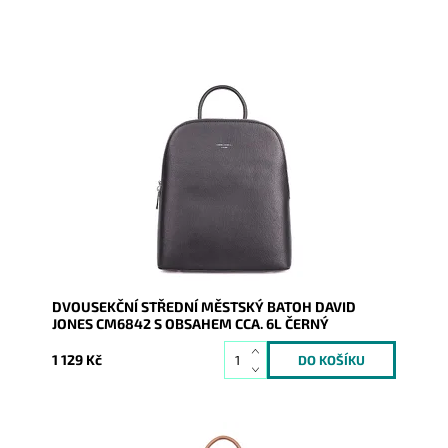
Dvousekční městský batůžek značky David Jones na
pomezí malé a střední velikosti vyrobený z hladké
syntetické kůže.
Dostupnost:
Skladem
Kód:
19940
Značka:
David Jones Paris
Záruka:
2 roky
DVOUSEKČNÍ STŘEDNÍ MĚSTSKÝ BATOH DAVID
JONES CM6842 S OBSAHEM CCA. 6L ČERNÝ
1 129 Kč