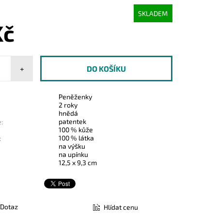
SKLADEM
Kč
+
Peněženky
2 roky
hnědá
patentek
:
100 % kůže
100 % látka
:
na výšku
na upínku
12,5 x 9,3 cm
Dotaz
Hlídat cenu