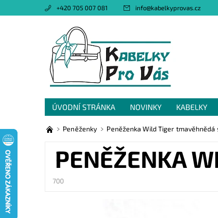
+420 705 007 081
info
@
kabelkyprovas.cz
ÚVODNÍ STRÁNKA
NOVINKY
KABELKY
OBCHODNÍ PODMÍNKY
GDPR
NAPIŠTE 
Peněženky
Peněženka Wild Tiger tmavěhnědá 
PENĚŽENKA WI
700