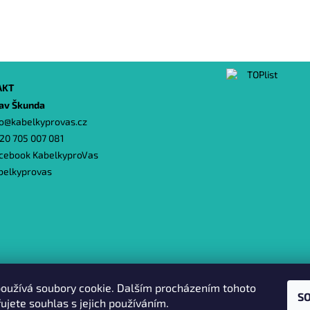
AKT
lav Škunda
o
@
kabelkyprovas.cz
20 705 007 081
cebook KabelkyproVas
belkyprovas
Heureka.cz
|
Zboží.cz
|
Oázakabelek
oužívá soubory cookie. Dalším procházením tohoto
S
ujete souhlas s jejich používáním.