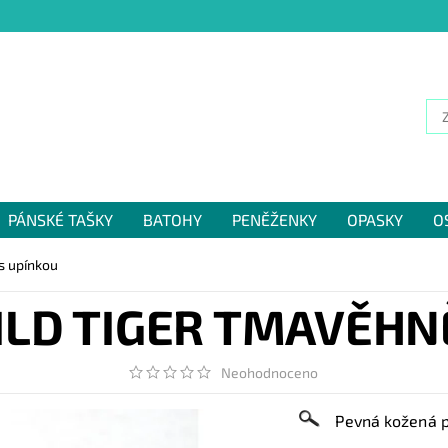
PÁNSKÉ TAŠKY
BATOHY
PENĚŽENKY
OPASKY
O
NÁM
s upínkou
LD TIGER TMAVĚHN
Neohodnoceno
Pevná kožená p