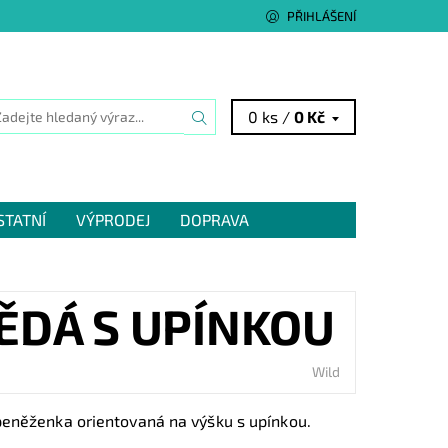
PŘIHLÁŠENÍ
0 ks /
0 Kč
STATNÍ
VÝPRODEJ
DOPRAVA
ĚDÁ S UPÍNKOU
Wild
eněženka orientovaná na výšku s upínkou.