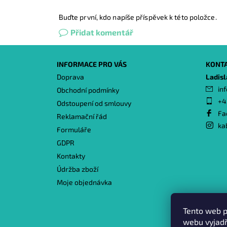
Buďte první, kdo napíše příspěvek k této položce.
Přidat komentář
INFORMACE PRO VÁS
KONT
Doprava
Ladis
inf
Obchodní podmínky
+4
Odstoupení od smlouvy
Fa
Reklamační řád
ka
Formuláře
GDPR
Kontakty
Údržba zboží
Moje objednávka
Tento web p
webu vyjadř