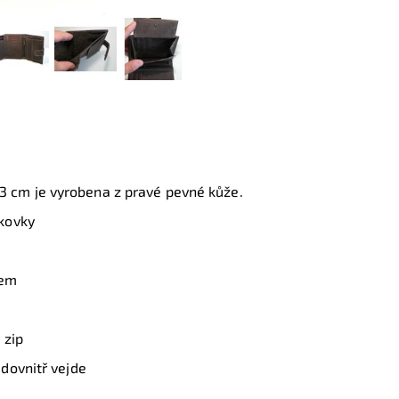
3 cm je vyrobena z pravé pevné kůže.
kovky
kem
 zip
dovnitř vejde