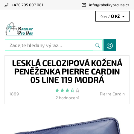
+420 705 007 081
info
@
kabelkyprovas.cz
0 Kč
0 ks /
LESKLÁ CELOZIPOVÁ KOŽENÁ
PENĚŽENKA PIERRE CARDIN
05 LINE 119 MODRÁ
1889
Pierre Cardin
2 hodnocení