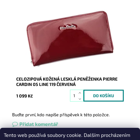
Velmi luxusní kožená peněženka známé značky Pierre
Cardin v červené barvě s koženým páskem, který...
Dostupnost:
Skladem
Kód:
8879
Značka:
Pierre Cardin
Záruka:
2 roky
CELOZIPOVÁ KOŽENÁ LESKLÁ PENĚŽENKA PIERRE
CARDIN 05 LINE 119 ČERVENÁ
1 099 Kč
Buďte první, kdo napíše příspěvek k této položce.
Přidat komentář
Tento web používá soubory cookie. Dalším procházením