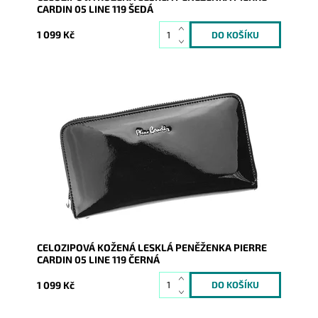
CARDIN 05 LINE 119 ŠEDÁ
1 099 Kč
Velmi luxusní kožená peněženka známé značky Pierre
Cardin v černé barvě s koženým páskem, který...
Dostupnost:
Skladem
Kód:
8878
Značka:
Pierre Cardin
Záruka:
2 roky
CELOZIPOVÁ KOŽENÁ LESKLÁ PENĚŽENKA PIERRE
CARDIN 05 LINE 119 ČERNÁ
1 099 Kč