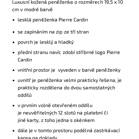
Luxusní kožená peněženka o rozměrech 19,5 x 10
cm v modré barvě
lesklá peněženka Pierre Cardin
se zapínáním na zip ze tří stran
povrch je lesklý a hladký
přední stranu navíc zdobí stříbrné logo Pierre
Cardin
vnitřní prostor je vyveden v barvě peněženky
uvnitř je peněženka velmi prakticky řešena, je
prakticky rozdělena do dvou samostatných
oddílů
v prvním volně otevřeném oddílu
je neuvěřitelných 12 slotů na platební či
jiné karty, z toho jedna s okénkem
dále je v tomto prostoru podélná zastrkávací
kapsa na doklady