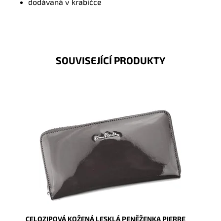
dodávaná v krabičce
SOUVISEJÍCÍ PRODUKTY
Velmi luxusní kožená peněženka známé značky Pierre
Cardin v šedé barvě s koženým páskem, který...
Dostupnost:
Skladem
Kód:
16611
Značka:
Pierre Cardin
Záruka:
2 roky
CELOZIPOVÁ KOŽENÁ LESKLÁ PENĚŽENKA PIERRE