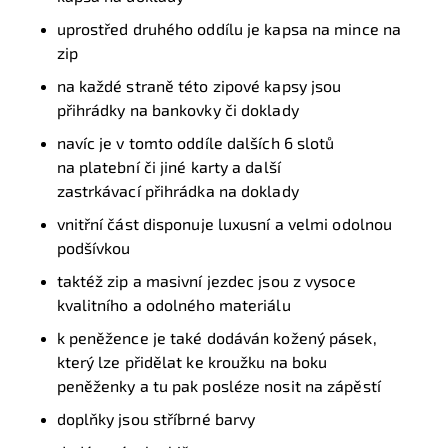
uprostřed druhého oddílu je kapsa na mince na
zip
na každé straně této zipové kapsy jsou
přihrádky na bankovky či doklady
navíc je v tomto oddíle dalších 6 slotů
na platební či jiné karty a další
zastrkávací přihrádka na doklady
vnitřní část disponuje luxusní a velmi odolnou
podšívkou
taktéž zip a masivní jezdec jsou z vysoce
kvalitního a odolného materiálu
k peněžence je také dodáván kožený pásek,
který lze přidělat ke kroužku na boku
peněženky a tu pak posléze nosit na zápěstí
doplňky jsou stříbrné barvy