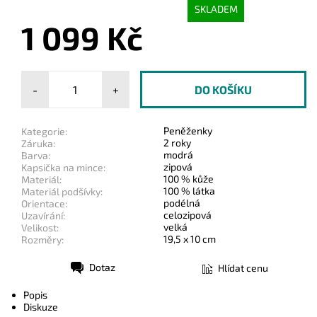
SKLADEM
1 099 Kč
-
+
Peněženky
Kategorie:
2 roky
Záruka:
modrá
Barva:
zipová
Kapsička na mince:
100 % kůže
Materiál:
100 % látka
Materiál podšívky:
podélná
Orientace:
celozipová
Uzavírání:
velká
Velikost:
19,5 x 10 cm
Rozměry:
Dotaz
Hlídat cenu
Tisk
Popis
Diskuze