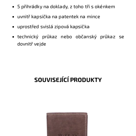
5 přihrádky na doklady, z toho tři s okénkem
uvnitř kapsička na patentek na mince
uprostřed svislá zipová kapsička
technický průkaz nebo občanský průkaz se
dovnitř vejde
SOUVISEJÍCÍ PRODUKTY
Pevná kožená peněženka orientovaná na výšku bez
zavírání. Logo Wild Tiger je vytlačeno uprostřed
přední části...
Dostupnost:
Skladem