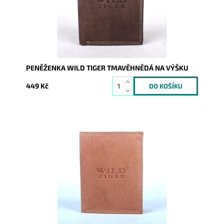
Kód:
708
Značka:
Wild
Záruka:
2 roky
PENĚŽENKA WILD TIGER TMAVĚHNĚDÁ NA VÝŠKU
449 Kč
Pevná kožená peněženka orientovaná na výšku bez
zavírání. Logo Wild Tiger je vytlačeno uprostřed
přední části...
Dostupnost:
Skladem
Kód:
709
Značka:
Wild
Záruka:
2 roky