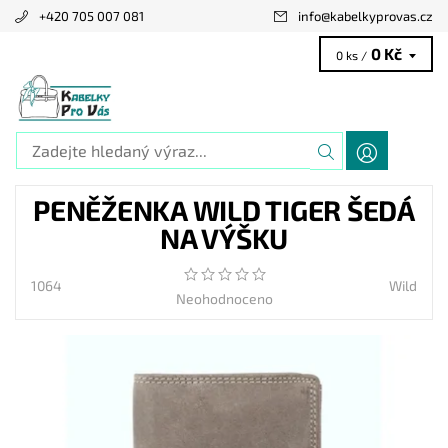
+420 705 007 081
info
@
kabelkyprovas.cz
0 Kč
0 ks /
PENĚŽENKA WILD TIGER ŠEDÁ
NA VÝŠKU
1064
Wild
Neohodnoceno