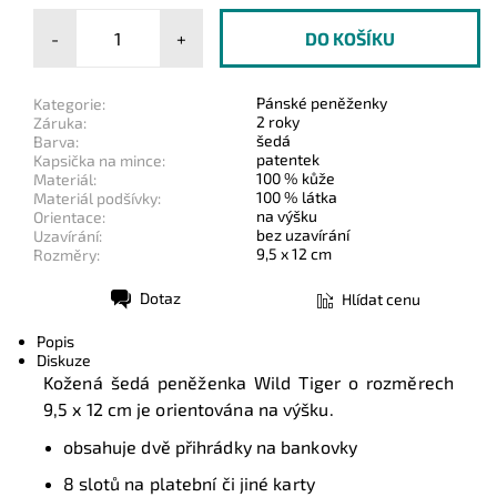
-
+
Pánské peněženky
Kategorie:
2 roky
Záruka:
šedá
Barva:
patentek
Kapsička na mince:
100 % kůže
Materiál:
100 % látka
Materiál podšívky:
na výšku
Orientace:
bez uzavírání
Uzavírání:
9,5 x 12 cm
Rozměry:
Dotaz
Hlídat cenu
Tisk
Popis
Diskuze
Kožená šedá peněženka Wild Tiger o rozměrech
9,5 x 12 cm je orientována na výšku.
obsahuje dvě přihrádky na bankovky
8 slotů na platební či jiné karty