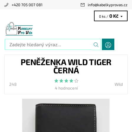
+420 705 007 081
info
@
kabelkyprovas.cz
0 Kč
0 ks /
PENĚŽENKA WILD TIGER
ČERNÁ
248
Wild
4 hodnocení