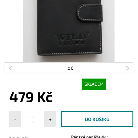
1
z 6
SKLADEM
479 Kč
-
+
Pánské peněženky
Kategorie: