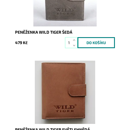
PENĚŽENKA WILD TIGER ŠEDÁ
479 Kč
Dostupnost:
Skladem
Kód:
249
Značka:
Wild
Záruka:
2 roky
PENĚŽENKA WILD TIGER SVĚTLEHNĚDÁ