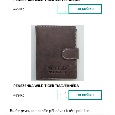
479 Kč
Dostupnost:
Skladem
Kód:
250
Značka:
Wild
Záruka:
2 roky
PENĚŽENKA WILD TIGER TMAVĚHNĚDÁ
479 Kč
Buďte první, kdo napíše příspěvek k této položce.