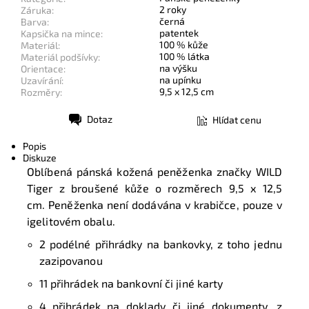
2 roky
Záruka:
černá
Barva:
patentek
Kapsička na mince:
100 % kůže
Materiál:
100 % látka
Materiál podšívky:
na výšku
Orientace:
na upínku
Uzavírání:
9,5 x 12,5 cm
Rozměry:
Dotaz
Hlídat cenu
Tisk
Popis
Diskuze
Oblíbená pánská kožená peněženka značky WILD
Tiger z broušené kůže o rozměrech 9,5 x 12,5
cm. Peněženka není dodávána v krabičce, pouze v
igelitovém obalu.
2 podélné přihrádky na bankovky, z toho jednu
zazipovanou
11 přihrádek na bankovní či jiné karty
4 přihrádek na doklady či jiné dokumenty, z