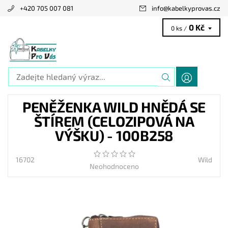
+420 705 007 081
info
@
kabelkyprovas.cz
0 Kč
0 ks /
PENĚŽENKA WILD HNĚDÁ SE
ŠTÍREM (CELOZIPOVÁ NA
VÝŠKU) - 100B258
16702
Wild
Neohodnoceno