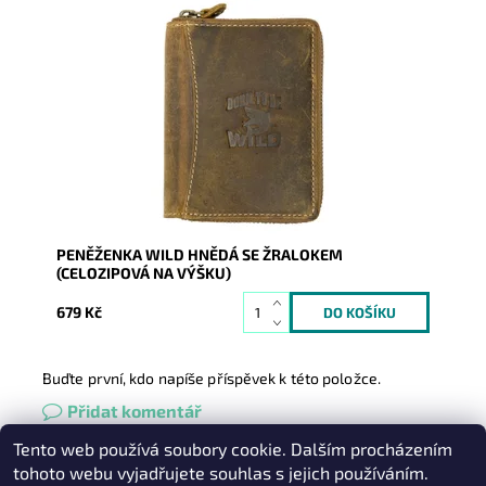
Celozipová chlapská peněženka se žralokem na
přední straně.
Dostupnost:
Skladem
Kód:
267
Značka:
Wild
Záruka:
2 roky
PENĚŽENKA WILD HNĚDÁ SE ŽRALOKEM
(CELOZIPOVÁ NA VÝŠKU)
679 Kč
Buďte první, kdo napíše příspěvek k této položce.
Přidat komentář
Tento web používá soubory cookie. Dalším procházením
Heureka.cz
|
Zboží.cz
|
Oázakabelek
tohoto webu vyjadřujete souhlas s jejich používáním.