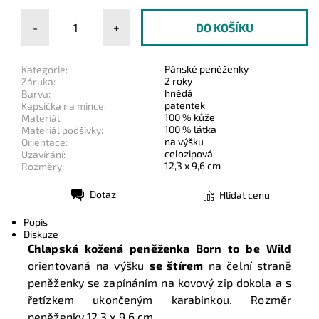
-
+
Pánské peněženky
Kategorie:
2 roky
Záruka:
hnědá
Barva:
patentek
Kapsička na mince:
100 % kůže
Materiál:
100 % látka
Materiál podšívky:
na výšku
Orientace:
celozipová
Uzavírání:
12,3 x 9,6 cm
Rozměry:
Dotaz
Hlídat cenu
Tisk
Popis
Diskuze
Chlapská kožená peněženka Born to be Wild
orientovaná na výšku
se štírem
na čelní straně
peněženky se zapínáním na kovový zip dokola a s
řetízkem ukončeným karabinkou. Rozměr
peněženky 12,3 x 9,6 cm.