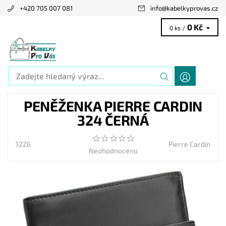
+420 705 007 081
info
@
kabelkyprovas.cz
0 Kč
0 ks /
PENĚŽENKA PIERRE CARDIN
324 ČERNÁ
1226
Pierre Cardin
Neohodnoceno