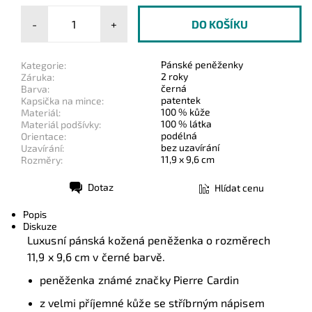
-
+
Pánské peněženky
Kategorie:
2 roky
Záruka:
černá
Barva:
patentek
Kapsička na mince:
100 % kůže
Materiál:
100 % látka
Materiál podšívky:
podélná
Orientace:
bez uzavírání
Uzavírání:
11,9 x 9,6 cm
Rozměry:
Dotaz
Hlídat cenu
Tisk
Popis
Diskuze
Luxusní pánská kožená peněženka o rozměrech
11,9 x 9,6 cm v černé barvě.
peněženka známé značky Pierre Cardin
z velmi příjemné kůže se stříbrným nápisem