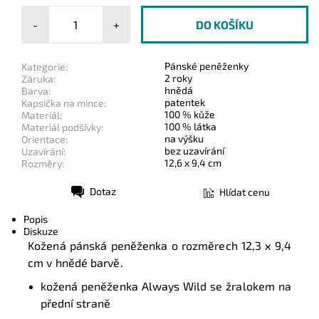
-
+
Pánské peněženky
Kategorie:
2 roky
Záruka:
hnědá
Barva:
patentek
Kapsička na mince:
100 % kůže
Materiál:
100 % látka
Materiál podšívky:
na výšku
Orientace:
bez uzavírání
Uzavírání:
12,6 x 9,4 cm
Rozměry:
Dotaz
Hlídat cenu
Tisk
Popis
Diskuze
Kožená pánská peněženka o rozměrech 12,3 x 9,4
cm v hnědé barvě.
kožená peněženka Always Wild se žralokem na
přední straně