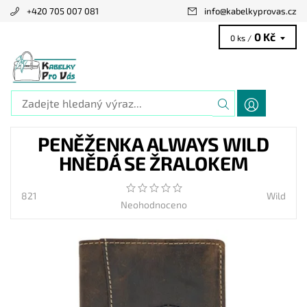
+420 705 007 081
info
@
kabelkyprovas.cz
0 Kč
0 ks /
PENĚŽENKA ALWAYS WILD
HNĚDÁ SE ŽRALOKEM
821
Wild
Neohodnoceno