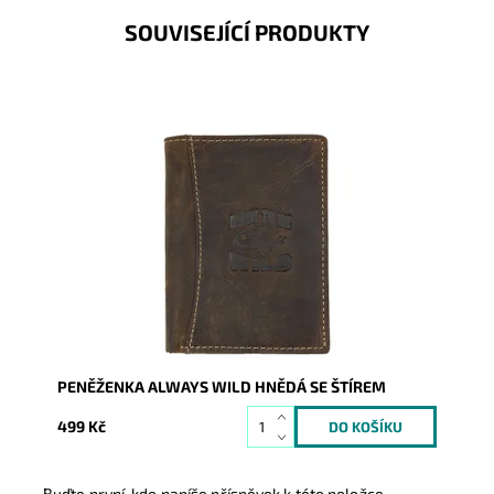
SOUVISEJÍCÍ PRODUKTY
Kožená pánská peněženka Always Wild hnědá s
vyraženým logem a štírem na přední straně je
oblíbená nejen u...
Dostupnost:
Skladem
Kód:
820
Značka:
Wild
Záruka:
2 roky
PENĚŽENKA ALWAYS WILD HNĚDÁ SE ŠTÍREM
499 Kč
Buďte první, kdo napíše příspěvek k této položce.