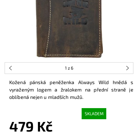
1
z 6
Kožená pánská peněženka Always Wild hnědá s
vyraženým logem a žralokem na přední straně je
oblíbená nejen u mladších mužů.
SKLADEM
479 Kč