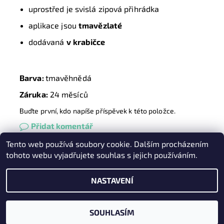
uprostřed je svislá zipová přihrádka
aplikace jsou
tmavězlaté
dodávaná
v
krabičce
Barva:
tmavěhnědá
Záruka:
24 měsíců
Buďte první, kdo napíše příspěvek k této položce.
Přidat komentář
Tento web používá soubory cookie. Dalším procházením
Heureka.cz
|
Zboží.cz
|
Oázakabelek
tohoto webu vyjadřujete souhlas s jejich používáním.
NASTAVENÍ
2026 © Kabelky pro Vás, všechna práva vyhrazena
Vytvořil Shoptet
SOUHLASÍM