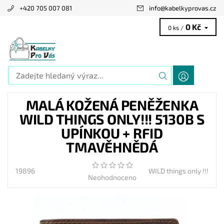
+420 705 007 081
info
@
kabelkyprovas.cz
0 Kč
0 ks /
MALÁ KOŽENÁ PENĚŽENKA
WILD THINGS ONLY!!! 5130B S
UPÍNKOU + RFID
TMAVĚHNĚDÁ
19896
WILD things only !!!
Neohodnoceno