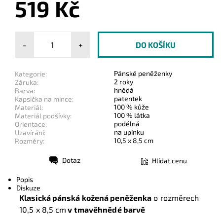
519 Kč
-
+
Pánské peněženky
Kategorie:
2 roky
Záruka:
hnědá
Barva:
patentek
Kapsička na mince:
100 % kůže
Materiál:
100 % látka
Materiál podšívky:
podélná
Orientace:
na upínku
Uzavírání:
10,5 x 8,5 cm
Rozměry:
Dotaz
Hlídat cenu
Tisk
Popis
Diskuze
Klasická pánská kožená peněženka
o rozměrech
10,5 x 8,5 cm
v tmavěhnědé barvě