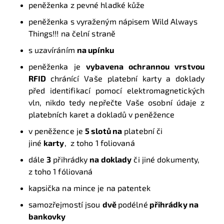
peněženka z pevné hladké kůže
peněženka s vyraženým nápisem Wild Always
Things!!! na čelní straně
s uzavíráním
na upínku
peněženka je
vybavena ochrannou vrstvou
RFID
chránící Vaše platební karty a doklady
před identifikací pomocí elektromagnetických
vln, nikdo tedy nepřečte Vaše osobní údaje z
platebních karet a dokladů v peněžence
v peněžence je
5 slotů na
platební či
jiné
karty
, z toho 1 foliovaná
dále
3
přihrádky
na doklady
či jiné dokumenty,
z toho 1 fóliovaná
kapsička na mince je na patentek
samozřejmostí jsou
dvě
podélné
přihrádky na
bankovky