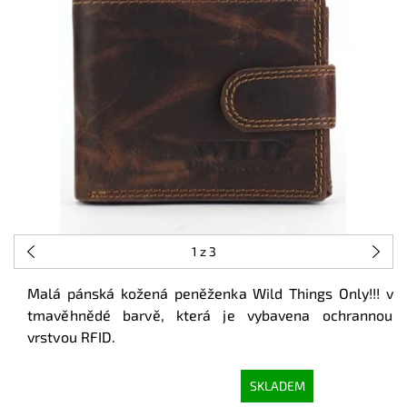
1
z 3
Malá pánská kožená peněženka Wild Things Only!!! v
tmavěhnědé barvě, která je vybavena ochrannou
vrstvou RFID.
SKLADEM