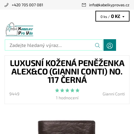
+420 705 007 081
info
@
kabelkyprovas.cz
0 Kč
0 ks /
LUXUSNÍ KOŽENÁ PENĚŽENKA
ALEX&CO (GIANNI CONTI) NO.
117 ČERNÁ
9449
Gianni Conti
1 hodnocení