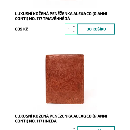
LUXUSNÍ KOŽENÁ PENĚŽENKA ALEX&CO (GIANNI
CONTI) NO. 117 TMAVĚHNĚDÁ
839 Kč
Luxusní kožená peněženka špičkové italské značky
Gianni Conti z modelové řady Alex&Co v hnědé barvě...
Dostupnost:
Skladem
Kód:
9451
Značka:
Gianni Conti
Záruka:
2 roky
LUXUSNÍ KOŽENÁ PENĚŽENKA ALEX&CO (GIANNI
CONTI) NO. 117 HNĚDÁ