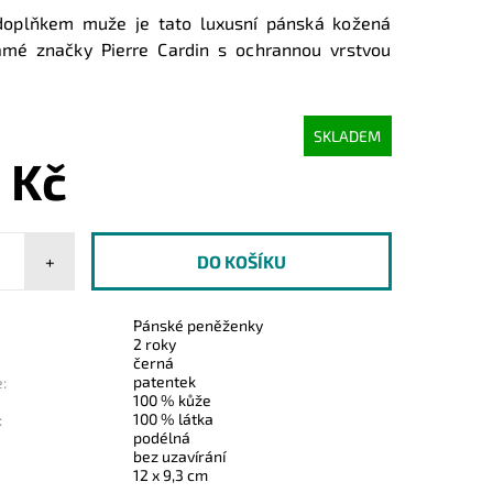
oplňkem muže je tato luxusní pánská kožená
mé značky Pierre Cardin s ochrannou vrstvou
SKLADEM
 Kč
+
Pánské peněženky
2 roky
černá
patentek
:
100 % kůže
100 % látka
:
podélná
bez uzavírání
12 x 9,3 cm