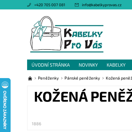
+420 705 007 081
info
@
kabelkyprovas.cz
ÚVODNÍ STRÁNKA
NOVINKY
KABELKY
OBCHODNÍ PODMÍNKY
GDPR
NAPIŠTE 
Peněženky
Pánské peněženky
Kožená peněže
KOŽENÁ PENĚŽE
1886