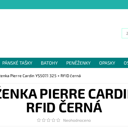
PÁNSKÉ TAŠKY
BATOHY
PENĚŽENKY
OPASKY
O
NÁM
nka Pierre Cardin YS507.1 325 + RFID černá
NKA PIERRE CARDIN
RFID ČERNÁ
Neohodnoceno