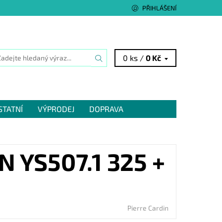
PŘIHLÁŠENÍ
0 ks /
0 Kč
STATNÍ
VÝPRODEJ
DOPRAVA
 YS507.1 325 +
Pierre Cardin