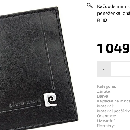
Každodenním d
peněženka zná
RFID.
1 049
-
Kategorie:
Záruka:
Barva:
Kapsička na mince
Materiál:
Materiál podšívky
Orientace:
Uzavírání:
Rozměry: