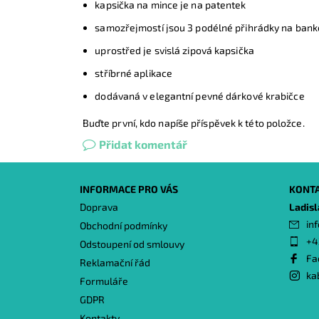
kapsička na mince je na patentek
samozřejmostí jsou 3 podélné přihrádky na banko
uprostřed je svislá zipová kapsička
stříbrné aplikace
dodávaná v elegantní pevné dárkové krabičce
Buďte první, kdo napíše příspěvek k této položce.
Přidat komentář
INFORMACE PRO VÁS
KONT
Doprava
Ladis
inf
Obchodní podmínky
+4
Odstoupení od smlouvy
Fa
Reklamační řád
ka
Formuláře
GDPR
Kontakty