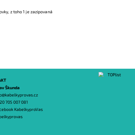
vky, z toho 1 je zazipovaná
AKT
lav Škunda
o
@
kabelkyprovas.cz
20 705 007 081
cebook KabelkyproVas
belkyprovas