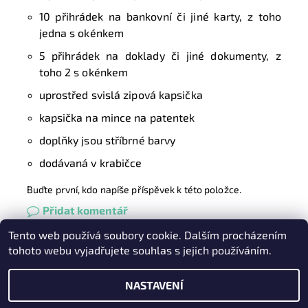
10 přihrádek na bankovní či jiné karty, z toho
jedna s okénkem
5 přihrádek na doklady či jiné dokumenty, z
toho 2 s okénkem
uprostřed svislá zipová kapsička
kapsička na mince na patentek
doplňky jsou stříbrné barvy
dodávaná v krabičce
Buďte první, kdo napíše příspěvek k této položce.
Přidat komentář
Tento web používá soubory cookie. Dalším procházením
Heureka.cz
|
Zboží.cz
|
Oázakabelek
tohoto webu vyjadřujete souhlas s jejich používáním.
NASTAVENÍ
2026 © Kabelky pro Vás, všechna práva vyhrazena