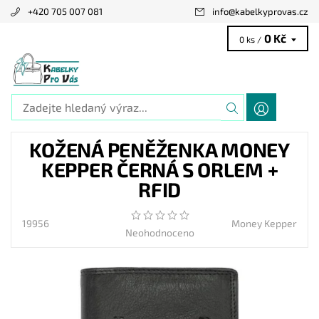
+420 705 007 081
info
@
kabelkyprovas.cz
0 Kč
0 ks /
KOŽENÁ PENĚŽENKA MONEY
KEPPER ČERNÁ S ORLEM +
RFID
19956
Money Kepper
Neohodnoceno