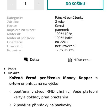
-
+
Pánské peněženky
Kategorie:
2 roky
Záruka:
černá
Barva:
patentek
Kapsička na mince:
100 % kůže
Materiál:
100 % látka
Materiál podšívky:
na výšku
Orientace:
bez uzavírání
Uzavírání:
12,7 x 9,9 cm
Rozměry:
Dotaz
Hlídat cenu
Tisk
Popis
Diskuze
Kožená černá peněženka Money Kepper s
orlem
orientovaná na výšku
opatřena vrstvou RFID
chránící Vaše platební
karty a doklady před přečtením
2 podélné přihrádky na bankovky