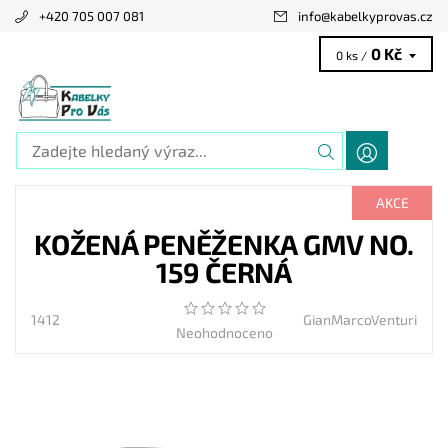
+420 705 007 081
info
@
kabelkyprovas.cz
0 Kč
0 ks /
AKCE
KOŽENÁ PENĚŽENKA GMV NO.
159 ČERNÁ
1412
GianMarcoVenturi
Neohodnoceno