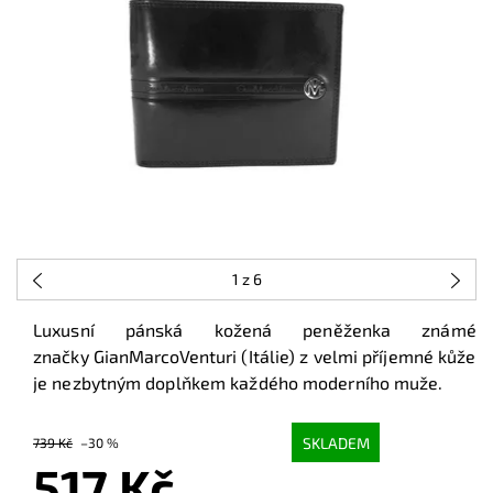
1
z 6
Luxusní pánská kožená peněženka známé
značky GianMarcoVenturi (Itálie) z velmi příjemné kůže
je nezbytným doplňkem každého moderního muže.
SKLADEM
739 Kč
–30 %
517 Kč