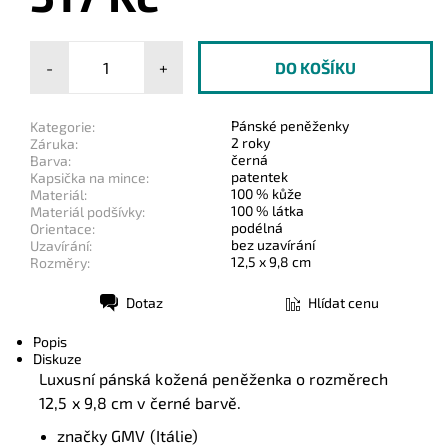
-
+
Pánské peněženky
Kategorie:
2 roky
Záruka:
černá
Barva:
patentek
Kapsička na mince:
100 % kůže
Materiál:
100 % látka
Materiál podšívky:
podélná
Orientace:
bez uzavírání
Uzavírání:
12,5 x 9,8 cm
Rozměry:
Dotaz
Hlídat cenu
Tisk
Popis
Diskuze
Luxusní pánská kožená peněženka o rozměrech
12,5 x 9,8 cm
v černé barvě.
značky GMV (Itálie)