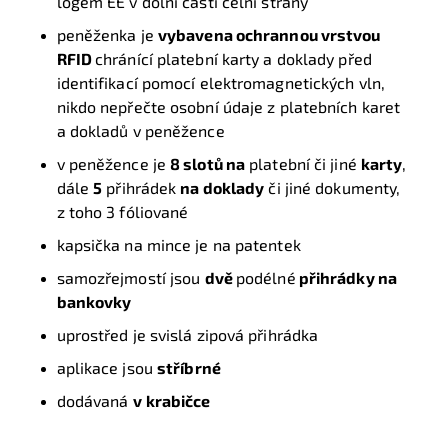
logem EE v dolní části čelní strany
peněženka je
vybavena ochrannou vrstvou
RFID
chránící platební karty a doklady před
identifikací pomocí elektromagnetických vln,
nikdo nepřečte osobní údaje z platebních karet
a dokladů v peněžence
v peněžence je
8 slotů na
platební či jiné
karty
,
dále
5
přihrádek
na doklady
či jiné dokumenty,
z toho 3 fóliované
kapsička na mince je na patentek
samozřejmostí jsou
dvě
podélné
přihrádky na
bankovky
uprostřed je svislá zipová přihrádka
aplikace jsou
stříbrné
dodávaná
v
krabičce