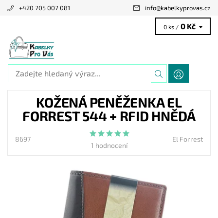
+420 705 007 081
info
@
kabelkyprovas.cz
0 Kč
0 ks /
KOŽENÁ PENĚŽENKA EL
FORREST 544 + RFID HNĚDÁ
8697
El Forrest
1 hodnocení