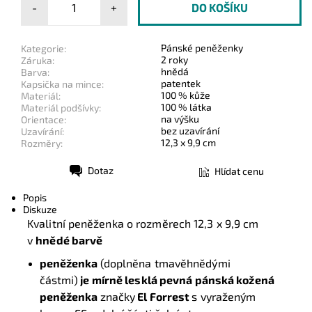
-
+
Pánské peněženky
Kategorie:
2 roky
Záruka:
hnědá
Barva:
patentek
Kapsička na mince:
100 % kůže
Materiál:
100 % látka
Materiál podšívky:
na výšku
Orientace:
bez uzavírání
Uzavírání:
12,3 x 9,9 cm
Rozměry:
Dotaz
Hlídat cenu
Tisk
Popis
Diskuze
Kvalitní peněženka o rozměrech 12,3 x 9,9 cm
v
hnědé barvě
peněženka
(doplněna tmavěhnědými
částmi)
je mírně lesklá pevná pánská kožená
peněženka
značky
El Forrest
s vyraženým