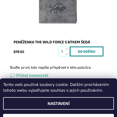
Dostupnost:
Skladem
Kód:
1096
Značka:
Wild
Záruka:
2 roky
PENĚŽENKA THE WILD FORCE S BÝKEM ŠEDÁ
619 Kč
Buďte první, kdo napíše příspěvek k této položce.
Přidat komentář
Tento web používá soubory cookie. Dalším procházením
Heureka.cz
|
Zboží.cz
|
Oázakabelek
tohoto webu vyjadřujete souhlas s jejich používáním.
NASTAVENÍ
2026 © Kabelky pro Vás, všechna práva vyhrazena