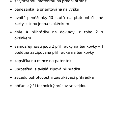
s vyraženou motorkou na přední straně
peněženka je orientována na výšku
uvnitř peněženky 10 slotů na platební či jiné
karty, z toho jedna s okénkem
dále 4 přihrádky na doklady, z toho 2 s
okénkem
samozřejmostí jsou 2 příhrádky na bankovky + 1
podélná zazipovaná přihrádka na bankovky
kapsička na mince na patentek
uprostřed je svislá zipová přihrádka
zezadu pohotovostní zastrkávací přihrádka
občanský či technický průkaz se vejdou