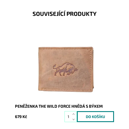
SOUVISEJÍCÍ PRODUKTY
Kvalitní peněženka s býkem na čelní straně.
Dostupnost:
Skladem
Kód:
531
Značka:
Wild
Záruka:
2 roky
PENĚŽENKA THE WILD FORCE HNĚDÁ S BÝKEM
679 Kč