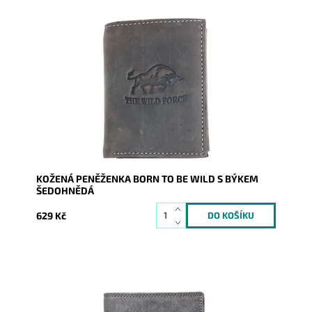
Klasika, kterou muži ocení. U této peněženky vyrobené
z pevné kůže jde kvalita, praktičnost v souladu s
cenou.
Dostupnost:
Skladem
Kód:
2019
Značka:
Wild
Záruka:
2 roky
KOŽENÁ PENĚŽENKA BORN TO BE WILD S BÝKEM
ŠEDOHNĚDÁ
629 Kč
Pánská kožená peněženka z pevné kůže s vyraženým
obrázkem býka. Patří mezi velmi oblíbené.