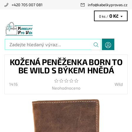
+420 705 007 081
info
@
kabelkyprovas.cz
0 Kč
0 ks /
KOŽENÁ PENĚŽENKA BORN TO
BE WILD S BÝKEM HNĚDÁ
1416
Wild
Neohodnoceno