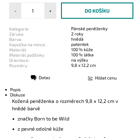
-
+
Pánské peněženky
Kategorie:
2 roky
Záruka:
hnědá
Barva:
patentek
Kapsička na mince:
100 % kůže
Materiál:
100 % látka
Materiál podšívky:
na výšku
Orientace:
9,8 x 12,2 cm
Rozměry:
Dotaz
Hlídat cenu
Tisk
Popis
Diskuze
Kožená peněženka o rozměrech
9,8 x 12,2 cm
v
hnědé barvě
značky Born to be Wild
z pevné odolné kúže