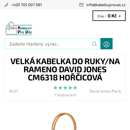
+420 705 007 081
info
@
kabelkyprovas.cz
0 Kč
0 ks /
VELKÁ KABELKA DO RUKY/NA
RAMENO DAVID JONES
CM6318 HOŘČICOVÁ
9421
David Jones Paris
1 hodnocení