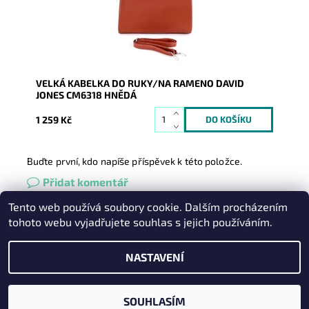
Záruka:
2 roky
VELKÁ KABELKA DO RUKY/NA RAMENO DAVID
JONES CM6318 HNĚDÁ
1 259 Kč
Buďte první, kdo napíše příspěvek k této položce.
Přidat komentář
Tento web používá soubory cookie. Dalším procházením
Heureka.cz
|
Zboží.cz
|
Oázakabelek
tohoto webu vyjadřujete souhlas s jejich používáním.
NASTAVENÍ
2026 © Kabelky pro Vás, všechna práva vyhrazena
Vytvořil Shoptet
SOUHLASÍM