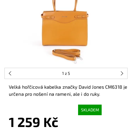
1
z 5
Velká hořčicová kabelka značky David Jones CM6318 je
určena pro nošení na rameni, ale i do ruky.
SKLADEM
1 259 Kč