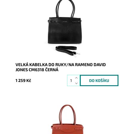
Velká černá kabelka značky David Jones CM6318 je
určena pro nošení na rameni, ale i do ruky.
Dostupnost:
Skladem
Kód:
9419
Značka:
David Jones Paris
Záruka:
2 roky
VELKÁ KABELKA DO RUKY/NA RAMENO DAVID
JONES CM6318 ČERNÁ
1 259 Kč
Velká hnědá kabelka značky David Jones CM6318 je
určena pro nošení na rameni, ale i do ruky.
Dostupnost:
Skladem
Kód:
9420
Značka:
David Jones Paris