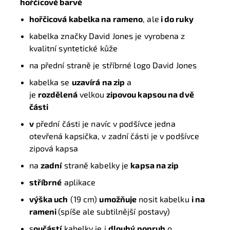
hořčicové barvě
hořčicová kabelka na rameno
, ale
i do ruky
kabelka značky David Jones je vyrobena z
kvalitní syntetické kůže
na přední straně je stříbrné logo David Jones
kabelka se
uzavírá na zip
a
je
rozdělená
velkou
zipovou kapsou na dvě
části
v
přední části je navíc v podšívce jedna
otevřená kapsička, v zadní části je v podšívce
zipová kapsa
na
zadní
straně kabelky je
kapsa na zip
stříbrné
aplikace
výška uch
(19 cm)
umožňuje
nosit kabelku
i na
rameni
(spíše ale subtilnější postavy)
s
oučástí
kabelky je i
dlouhý popruh
o