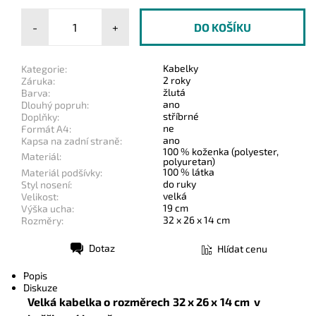
-
+
Kabelky
Kategorie:
2 roky
Záruka:
žlutá
Barva:
ano
Dlouhý popruh:
stříbrné
Doplňky:
ne
Formát A4:
ano
Kapsa na zadní straně:
100 % koženka (polyester,
Materiál:
polyuretan)
100 % látka
Materiál podšívky:
do ruky
Styl nosení:
velká
Velikost:
19 cm
Výška ucha:
32 x 26 x 14 cm
Rozměry:
Dotaz
Hlídat cenu
Tisk
Popis
Diskuze
Velká kabelka o rozměrech 32 x 26 x 14 cm v