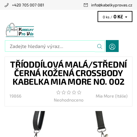
+420 705 007 081
info
@
kabelkyprovas.cz
0 Kč
0 ks /
TŘÍODDÍLOVÁ MALÁ/STŘEDNÍ
ČERNÁ KOŽENÁ CROSSBODY
KABELKA MIA MORE NO. 002
19866
Mia More (Itálie)
Neohodnoceno