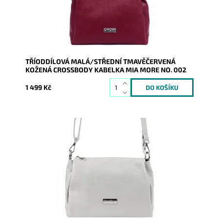
Kód:
19954
Značka:
Mia More (Itálie)
Záruka:
2 roky
TŘÍODDÍLOVÁ MALÁ/STŘEDNÍ TMAVĚČERVENÁ
KOŽENÁ CROSSBODY KABELKA MIA MORE NO. 002
1 499 Kč
Kožená crossbody kabelka značky Mia More v
světlešedé barvě, která je velmi prakticky rozdělena
na tři...
Dostupnost:
Skladem
Kód:
20198
Značka:
Mia More (Itálie)
Záruka:
2 roky