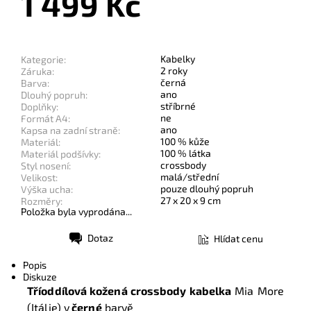
1 499 Kč
Kabelky
Kategorie:
2 roky
Záruka:
černá
Barva:
ano
Dlouhý popruh:
stříbrné
Doplňky:
ne
Formát A4:
ano
Kapsa na zadní straně:
100 % kůže
Materiál:
100 % látka
Materiál podšívky:
crossbody
Styl nosení:
malá/střední
Velikost:
pouze dlouhý popruh
Výška ucha:
27 x 20 x 9 cm
Rozměry:
Položka byla vyprodána...
Dotaz
Hlídat cenu
Tisk
Popis
Diskuze
Tříoddílová kožená crossbody kabelka
Mia More
(Itálie) v
černé
barvě