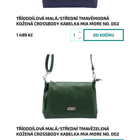
TŘÍODDÍLOVÁ MALÁ/STŘEDNÍ TMAVĚMODRÁ
KOŽENÁ CROSSBODY KABELKA MIA MORE NO. 002
1 499 Kč
Kožená crossbody kabelka značky Mia More v
tmavězelené barvě, která je velmi prakticky
rozdělena na tři...
Dostupnost:
Skladem
Kód:
19868
Značka:
Mia More (Itálie)
Záruka:
2 roky
TŘÍODDÍLOVÁ MALÁ/STŘEDNÍ TMAVĚZELENÁ
KOŽENÁ CROSSBODY KABELKA MIA MORE NO. 002