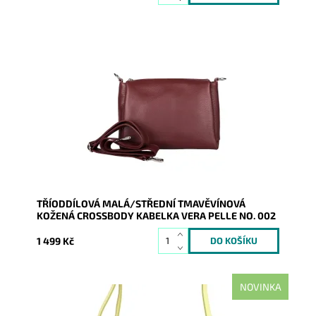
Kožená crossbody kabelka značky Vera Pelle v
tmavěvínové barvě, která je velmi prakticky rozdělena
na tři...
Dostupnost:
Skladem
Kód:
21024
Značka:
Vera Pelle
Záruka:
2 roky
TŘÍODDÍLOVÁ MALÁ/STŘEDNÍ TMAVĚVÍNOVÁ
KOŽENÁ CROSSBODY KABELKA VERA PELLE NO. 002
1 499 Kč
NOVINKA
Kožená crossbody kabelka značky Mia More