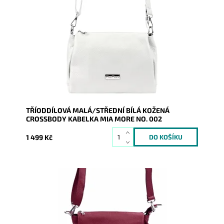
Kožená crossbody kabelka značky Mia More v bílé
barvě, která je velmi prakticky rozdělena na tři
samostatné oddíly.
Dostupnost:
Skladem
Kód:
19945
Značka:
Mia More (Itálie)
Záruka:
2 roky
TŘÍODDÍLOVÁ MALÁ/STŘEDNÍ BÍLÁ KOŽENÁ
CROSSBODY KABELKA MIA MORE NO. 002
1 499 Kč
Kožená crossbody kabelka značky Mia More v
tmavěčervené barvě, která je velmi prakticky
rozdělena na tři...
Dostupnost:
Skladem