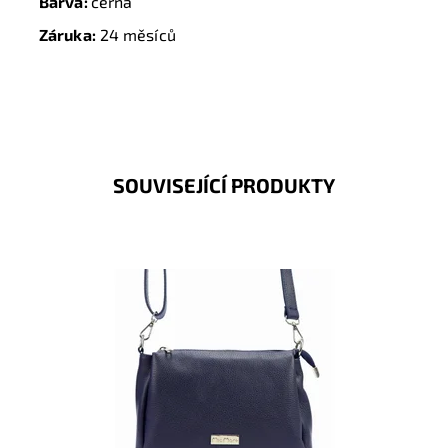
Barva:
černá
Záruka:
24 měsíců
SOUVISEJÍCÍ PRODUKTY
Kožená crossbody kabelka značky Mia More v
tmavěmodré barvě, která je velmi prakticky rozdělena
na tři...
Dostupnost:
Skladem
Kód:
19867
Značka:
Mia More (Itálie)
Záruka:
2 roky