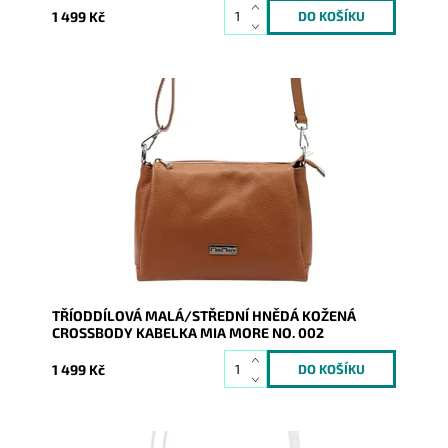
1 499 Kč
Kožená crossbody kabelka značky Mia More v hnědé
barvě, která je velmi prakticky rozdělena na tři
samostatné...
Dostupnost:
Skladem
Kód:
19869
Značka:
Mia More (Itálie)
Záruka:
2 roky
TŘÍODDÍLOVÁ MALÁ/STŘEDNÍ HNĚDÁ KOŽENÁ
CROSSBODY KABELKA MIA MORE NO. 002
1 499 Kč