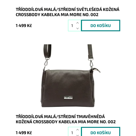
TŘÍODDÍLOVÁ MALÁ/STŘEDNÍ SVĚTLEŠEDÁ KOŽENÁ
CROSSBODY KABELKA MIA MORE NO. 002
1 499 Kč
Kožená crossbody kabelka značky Mia More v
tmavěhnědé barvě, která je velmi prakticky rozdělena
na tři...
Dostupnost:
Skladem
Kód:
20852
Značka:
Mia More (Itálie)
Záruka:
2 roky
TŘÍODDÍLOVÁ MALÁ/STŘEDNÍ TMAVĚHNĚDÁ
KOŽENÁ CROSSBODY KABELKA MIA MORE NO. 002
1 499 Kč