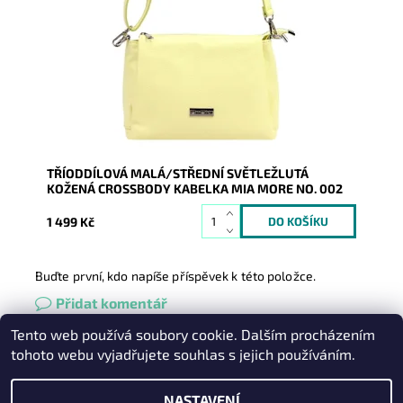
ve světležluté barvě, která je velmi prakticky
rozdělena na tři...
Dostupnost:
Skladem
Kód:
21141
Značka:
Mia More (Itálie)
Záruka:
2 roky
TŘÍODDÍLOVÁ MALÁ/STŘEDNÍ SVĚTLEŽLUTÁ
KOŽENÁ CROSSBODY KABELKA MIA MORE NO. 002
1 499 Kč
Buďte první, kdo napíše příspěvek k této položce.
Přidat komentář
Tento web používá soubory cookie. Dalším procházením
Heureka.cz
|
Zboží.cz
|
Oázakabelek
tohoto webu vyjadřujete souhlas s jejich používáním.
NASTAVENÍ