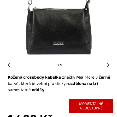
1
z 9
Kožená crossbody kabelka
značky Mia More v
černé
barvě, která je velmi prakticky
rozdělena na tři
samostatné
oddíly
.
MOMENTÁLNĚ
NEDOSTUPNÉ