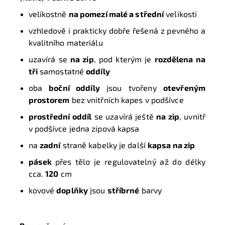
velikostně
na pomezí malé a střední
velikosti
vzhledově i prakticky dobře řešená z pevného a
kvalitního
materiálu
uzavírá se
na zip
, pod kterým je
rozdělena na
tři
samostatné
oddíly
oba
boční oddíly
jsou tvořeny
otevřeným
prostorem
bez vnitřních kapes v podšívce
prostřední oddíl
se uzavírá ještě
na zip
,
uvnitř
v podšívce jedna zipová kapsa
na
zadní
straně kabelky je další
kapsa na zip
pásek
přes tělo je regulovatelný až do délky
cca.
120
cm
kovové
doplňky
jsou
stříbrné
barvy