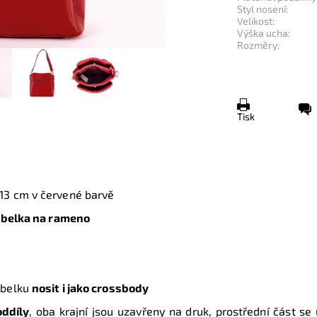
Styl nosení:
Velikost:
Výška ucha:
Rozměry:
Tisk
 13 cm
v červené barvě
belka na rameno
abelku
nosit i jako crossbody
oddíly
, oba krajní jsou uzavřeny na druk, prostřední část se 