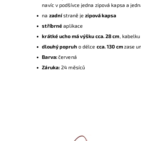
navíc v podšívce jedna zipová kapsa a jed
na
zadní
straně je
zipová kapsa
stříbrné
aplikace
krátké
ucho má výšku cca. 28 cm
, kabelku
dlouhý popruh
o délce
cca. 130 cm
zase u
Barva:
červená
Záruka:
24 měsíců