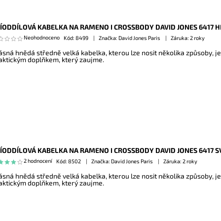
ÍODDÍLOVÁ KABELKA NA RAMENO I CROSSBODY DAVID JONES 6417 
Neohodnoceno
Kód:
8499
Značka: David Jones Paris
Záruka: 2 roky
ásná hnědá středně velká kabelka, kterou lze nosit několika způsoby, 
aktickým doplňkem, který zaujme.
ÍODDÍLOVÁ KABELKA NA RAMENO I CROSSBODY DAVID JONES 6417 
2 hodnocení
Kód:
8502
Značka: David Jones Paris
Záruka: 2 roky
ásná hnědá středně velká kabelka, kterou lze nosit několika způsoby, 
aktickým doplňkem, který zaujme.