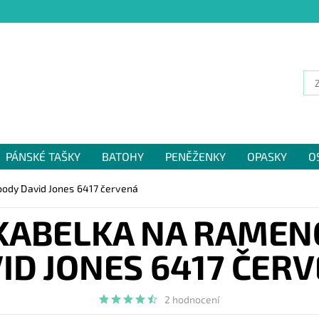
PÁNSKÉ TAŠKY
BATOHY
PENĚŽENKY
OPASKY
O
NÁM
body David Jones 6417 červená
KABELKA NA RAMEN
ID JONES 6417 ČER
2 hodnocení