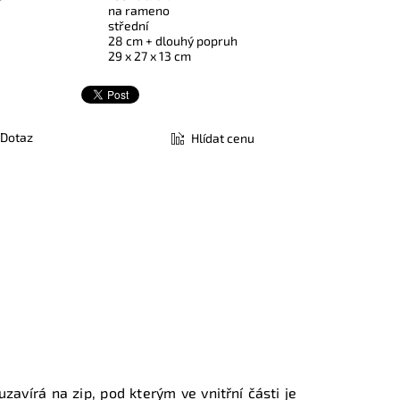
na rameno
střední
28 cm + dlouhý popruh
29 x 27 x 13 cm
Dotaz
Hlídat cenu
uzavírá na zip, pod kterým ve vnitřní části je