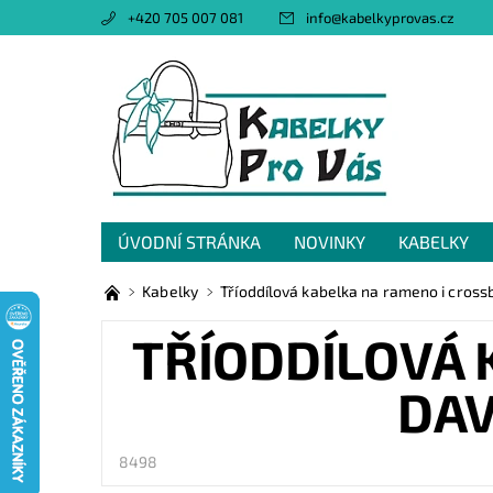
+420 705 007 081
info
@
kabelkyprovas.cz
ÚVODNÍ STRÁNKA
NOVINKY
KABELKY
OBCHODNÍ PODMÍNKY
GDPR
NAPIŠTE 
Kabelky
Tříoddílová kabelka na rameno i cross
TŘÍODDÍLOVÁ 
DAV
8498