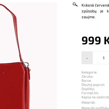
Krásná červená 
způsoby, je 
zauj
me.
999 
-
Kategorie:
Záruka:
Barva:
Dlouhý popruh:
Doplňky:
Formát A4:
Kapsa na zadní st
Materiál:
Materiál podšívky