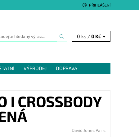
PŘIHLÁŠENÍ
0 ks /
0 Kč
STATNÍ
VÝPRODEJ
DOPRAVA
O I CROSSBODY
VENÁ
David Jones Paris