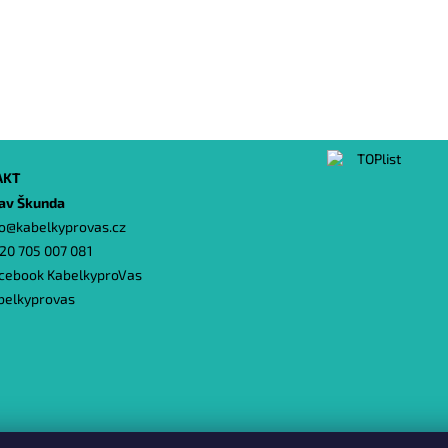
AKT
lav Škunda
o
@
kabelkyprovas.cz
20 705 007 081
cebook KabelkyproVas
belkyprovas