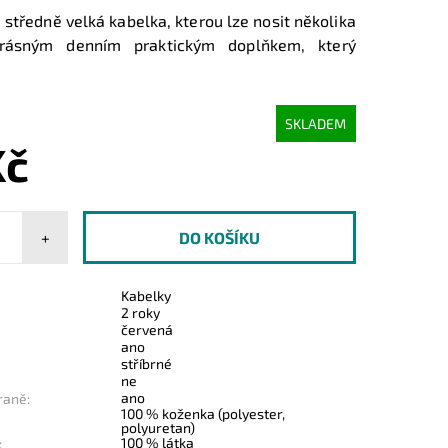
středně velká kabelka, kterou lze nosit několika
krásným denním praktickým doplňkem, který
SKLADEM
Kč
+
Kabelky
2 roky
červená
ano
stříbrné
ne
ano
raně:
100 % koženka (polyester,
polyuretan)
100 % látka
: