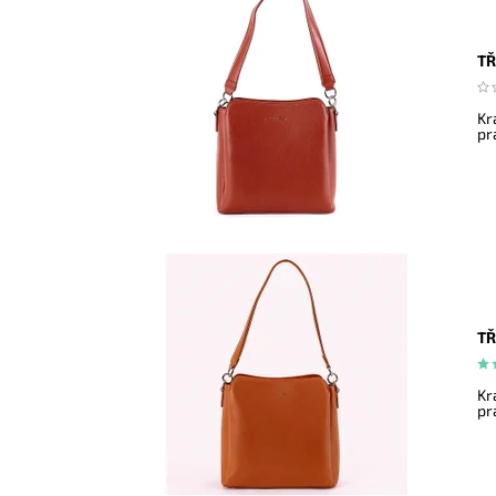
TŘ
Kr
pr
TŘ
Kr
pr