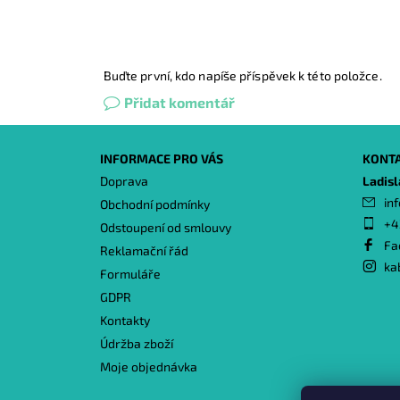
Buďte první, kdo napíše příspěvek k této položce.
Přidat komentář
INFORMACE PRO VÁS
KONT
Doprava
Ladis
inf
Obchodní podmínky
+4
Odstoupení od smlouvy
Fa
Reklamační řád
ka
Formuláře
GDPR
Kontakty
Údržba zboží
Moje objednávka