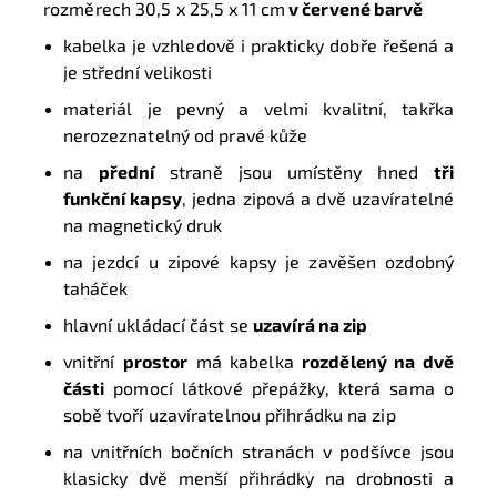
rozměrech 30,5
x 25,5 x 11 cm
v červené barvě
kabelka je vzhledově i prakticky dobře řešená a
je s
třední velikosti
materiál je pevný a velmi kvalitní, takřka
nerozeznatelný od pravé kůže
na
přední
straně jsou umístěny hned
tři
funkční kapsy
, jedna zipová a dvě uzavíratelné
na magnetický druk
na jezdcí u zipové kapsy je zavěšen ozdobný
taháček
hlavní ukládací část se
uzavírá na zip
vnitřní
prostor
má kabelka
rozdělený na dvě
části
pomocí látkové přepážky, která sama o
sobě tvoří uzavíratelnou přihrádku na zip
na vnitřních bočních stranách v podšívce jsou
klasicky dvě menší přihrádky na drobnosti a