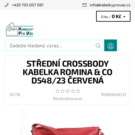
+420 705 007 081
info
@
kabelkyprovas.cz
0 Kč
0 ks /
STŘEDNÍ CROSSBODY
KABELKA ROMINA & CO
D548/23 ČERVENÁ
16776
ROMINA&CO
Neohodnoceno