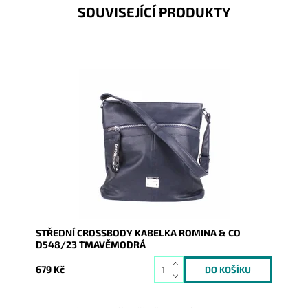
SOUVISEJÍCÍ PRODUKTY
Středně velká tmavěmodrá crossbody kabelka značky
ROMINA & CO je velmi dobře řešena a díky tomu se
stane...
Dostupnost:
Skladem
Kód:
16775
Značka:
ROMINA&CO
Záruka:
2 roky
STŘEDNÍ CROSSBODY KABELKA ROMINA & CO
D548/23 TMAVĚMODRÁ
679 Kč