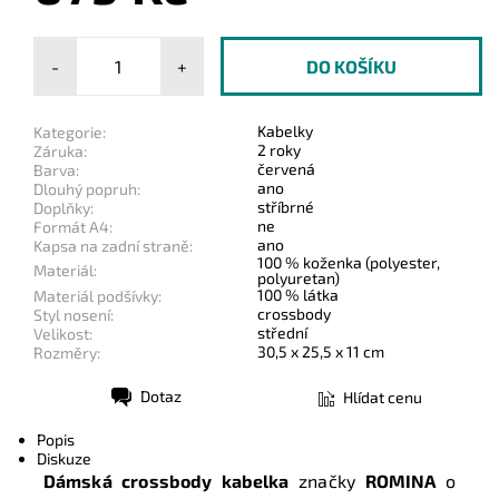
-
+
Kabelky
Kategorie:
2 roky
Záruka:
červená
Barva:
ano
Dlouhý popruh:
stříbrné
Doplňky:
ne
Formát A4:
ano
Kapsa na zadní straně:
100 % koženka (polyester,
Materiál:
polyuretan)
100 % látka
Materiál podšívky:
crossbody
Styl nosení:
střední
Velikost:
30,5 x 25,5 x 11 cm
Rozměry:
Dotaz
Hlídat cenu
Tisk
Popis
Diskuze
Dámská crossbody kabelka
značky
ROMINA
o