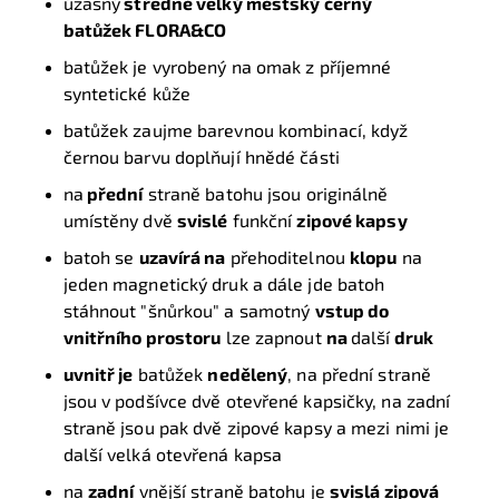
úžasný
středně velký městský černý
batůžek FLORA&CO
batůžek je vyrobený na omak z příjemné
syntetické kůže
batůžek zaujme barevnou kombinací, když
černou barvu doplňují hnědé části
na
přední
straně batohu jsou originálně
umístěny dvě
svislé
funkční
zipové kapsy
batoh se
uzavírá na
přehoditelnou
klopu
na
jeden magnetický druk a dále jde batoh
stáhnout "šnůrkou" a samotný
vstup do
vnitřního prostoru
lze zapnout
na
další
druk
uvnitř je
batůžek
nedělený
, na přední straně
jsou v podšívce dvě otevřené kapsičky, na zadní
straně jsou pak dvě zipové kapsy a mezi nimi je
další velká otevřená kapsa
na
zadní
vnější straně batohu je
svislá zipová