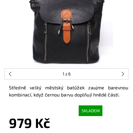
1
z 6
Středně velký městský batůžek zaujme
barevnou
kombinací, když černou barvu doplňují hnědé části
.
SKLADEM
979 Kč