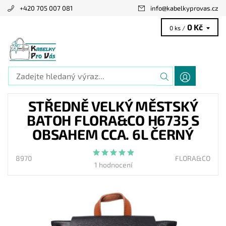
+420 705 007 081
info
@
kabelkyprovas.cz
0 Kč
0 ks /
STŘEDNĚ VELKÝ MĚSTSKÝ
BATOH FLORA&CO H6735 S
OBSAHEM CCA. 6L ČERNÝ
8970
FLORA&CO
1 hodnocení