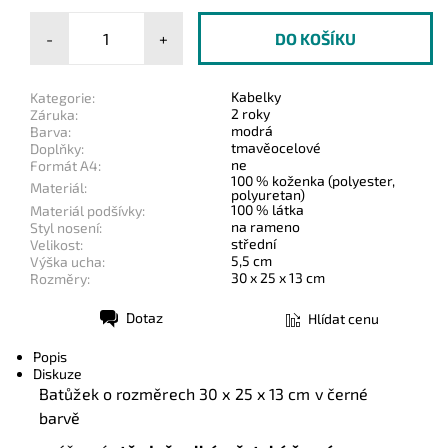
-
+
Kabelky
Kategorie:
2 roky
Záruka:
modrá
Barva:
tmavěocelové
Doplňky:
ne
Formát A4:
100 % koženka (polyester,
Materiál:
polyuretan)
100 % látka
Materiál podšívky:
na rameno
Styl nosení:
střední
Velikost:
5,5 cm
Výška ucha:
30 x 25 x 13 cm
Rozměry:
Dotaz
Hlídat cenu
Tisk
Popis
Diskuze
Batůžek o rozměrech 30 x 25 x 13 cm v černé
barvě