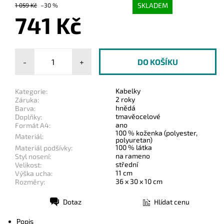
SKLADEM
1 059 Kč
–30 %
741 Kč
-
+
Kabelky
Kategorie:
2 roky
Záruka:
hnědá
Barva:
tmavěocelové
Doplňky:
ano
Formát A4:
100 % koženka (polyester,
Materiál:
polyuretan)
100 % látka
Materiál podšívky:
na rameno
Styl nosení:
střední
Velikost:
11 cm
Výška ucha:
36 x 30 x 10 cm
Rozměry:
Dotaz
Hlídat cenu
Tisk
Popis