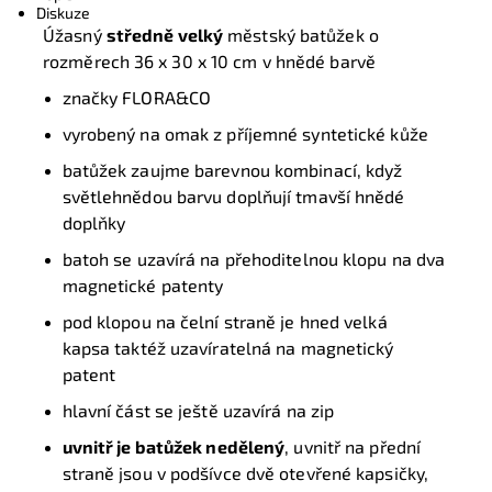
Diskuze
Úžasný
středně velký
městský batůžek o
rozměrech 36 x 30 x 10 cm v hnědé barvě
značky FLORA&CO
vyrobený na omak z příjemné syntetické kůže
batůžek zaujme barevnou kombinací, když
světlehnědou barvu doplňují tmavší hnědé
doplňky
b
atoh se
uzavírá na
přehoditelnou
klopu
na dva
magnetické patenty
p
od klopou
na čelní straně je hned
velká
kapsa
taktéž uzavíratelná na magnetický
patent
h
lavní část
se ještě
uzavírá
na
zip
uvnitř je
batůžek
nedělený
, uvnitř na přední
straně jsou v podšívce dvě otevřené kapsičky,