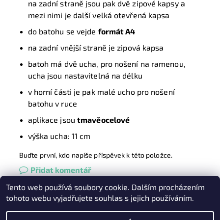
na zadní straně jsou pak dvě zipové kapsy a
mezi nimi je další velká otevřená kapsa
do batohu se vejde
formát A4
na
zadní vnější
straně je
zipová kapsa
batoh má
dvě ucha
, pro nošení na ramenou,
ucha jsou
nastavitelná
na délku
v
horní části je pak malé ucho pro nošení
batohu v ruce
aplikace jsou
tmavěocelové
v
ýška ucha:
11
cm
Buďte první, kdo napíše příspěvek k této položce.
Přidat komentář
Tento web používá soubory cookie. Dalším procházením
Heureka.cz
|
Zboží.cz
|
Oázakabelek
tohoto webu vyjadřujete souhlas s jejich používáním.