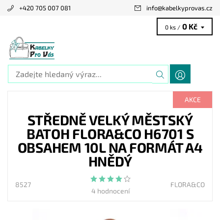
+420 705 007 081
info
@
kabelkyprovas.cz
0 Kč
0 ks /
AKCE
STŘEDNĚ VELKÝ MĚSTSKÝ
BATOH FLORA&CO H6701 S
OBSAHEM 10L NA FORMÁT A4
HNĚDÝ
8527
FLORA&CO
4 hodnocení