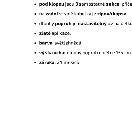
pod klopou
jsou
3
samostatné
sekce
, při
na
zadní
straně kabelky je
zipová kapsa
dlouhý
popruh
je
nastavitelný
až na délk
zlaté
aplikace.
barva:
světlehnědá
výška ucha:
dlouhý popruh o délce 135 cm
záruka:
24 měsíců