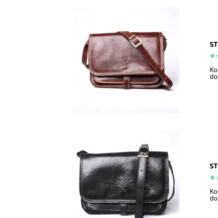
ST
Ko
do
ST
Ko
do