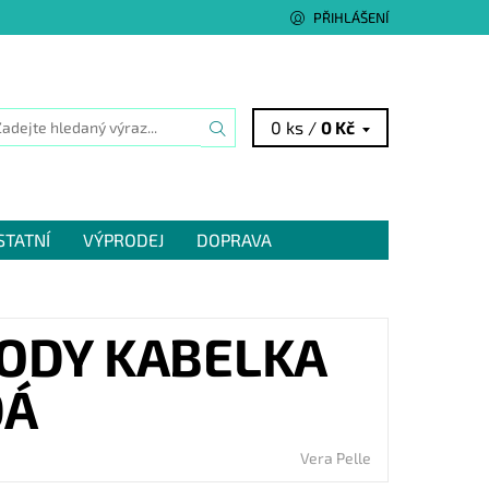
PŘIHLÁŠENÍ
0 ks /
0 Kč
STATNÍ
VÝPRODEJ
DOPRAVA
ODY KABELKA
DÁ
Vera Pelle