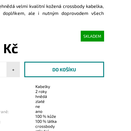
ehnědá velmi kvalitní kožená crossbody kabelka,
n doplňkem, ale i nutným doprovodem všech
.
SKLADEM
 Kč
+
Kabelky
2 roky
hnědá
zlaté
ne
ano
raně:
100 % kůže
100 % látka
:
crossbody