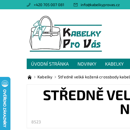
+420 705 007 081
info
@
kabelkyprovas.cz
ÚVODNÍ STRÁNKA
NOVINKY
KABELKY
OBCHODNÍ PODMÍNKY
GDPR
NAPIŠTE 
Kabelky
Středně velká kožená crossbody kabel
STŘEDNĚ VE
N
8523