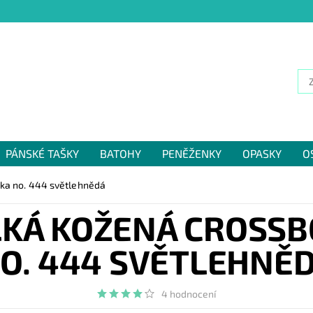
PÁNSKÉ TAŠKY
BATOHY
PENĚŽENKY
OPASKY
O
NÁM
ka no. 444 světlehnědá
LKÁ KOŽENÁ CROSSB
O. 444 SVĚTLEHNĚ
4 hodnocení