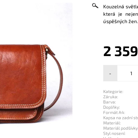
Kouzelná světl
která je neje
úspěšných žen
2 359
-
Kategorie:
Záruka:
Barva:
Doplňky:
Formát A4:
Kapsa na zadní st
Materiál:
Materiál podšívky
Styl nosení: