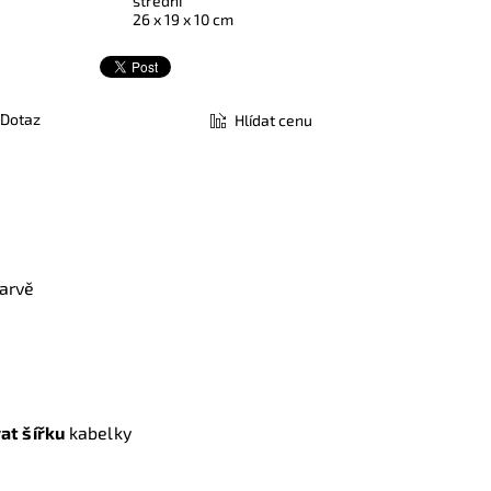
střední
26 x 19 x 10 cm
Dotaz
Hlídat cenu
arvě
at šířku
kabelky