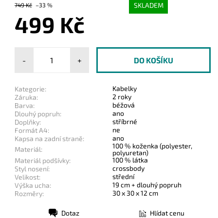
SKLADEM
749 Kč
–33 %
499 Kč
-
+
Kabelky
Kategorie:
2 roky
Záruka:
béžová
Barva:
ano
Dlouhý popruh:
stříbrné
Doplňky:
ne
Formát A4:
ano
Kapsa na zadní straně:
100 % koženka (polyester,
Materiál:
polyuretan)
100 % látka
Materiál podšívky:
crossbody
Styl nosení:
střední
Velikost:
19 cm + dlouhý popruh
Výška ucha:
30 x 30 x 12 cm
Rozměry:
Dotaz
Hlídat cenu