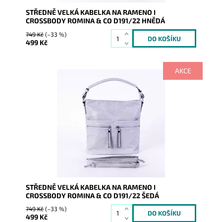
STŘEDNĚ VELKÁ KABELKA NA RAMENO I
CROSSBODY ROMINA & CO D191/22 HNĚDÁ
749 Kč
(–33 %)
499 Kč
AKCE
Středně velká kabelka na rameno značky ROMINA &
CO, kterou lze díky dlouhému popruhu nosit i jako
crossbody.
Dostupnost:
Skladem
Kód:
16429
Značka:
ROMINA&CO
Záruka:
2 roky
STŘEDNĚ VELKÁ KABELKA NA RAMENO I
CROSSBODY ROMINA & CO D191/22 ŠEDÁ
749 Kč
(–33 %)
499 Kč