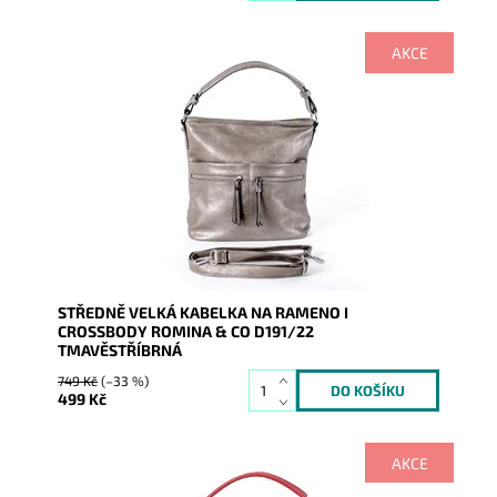
AKCE
Středně velká kabelka na rameno značky ROMINA &
CO, kterou lze díky dlouhému popruhu nosit i jako
crossbody.
Dostupnost:
Skladem
Kód:
16430
Značka:
ROMINA&CO
Záruka:
2 roky
STŘEDNĚ VELKÁ KABELKA NA RAMENO I
CROSSBODY ROMINA & CO D191/22
TMAVĚSTŘÍBRNÁ
749 Kč
(–33 %)
499 Kč
AKCE