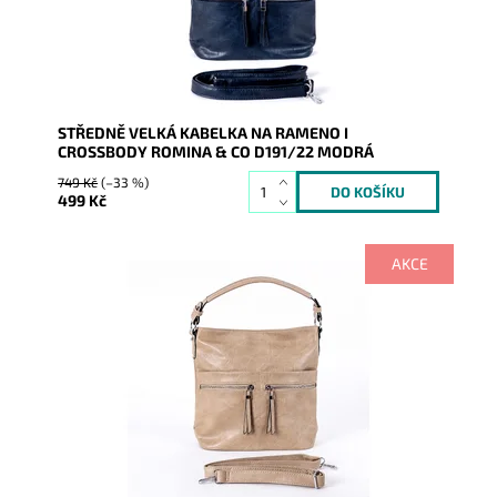
Značka:
ROMINA&CO
Záruka:
2 roky
STŘEDNĚ VELKÁ KABELKA NA RAMENO I
CROSSBODY ROMINA & CO D191/22 MODRÁ
749 Kč
(–33 %)
499 Kč
AKCE
Středně velká kabelka na rameno značky ROMINA &
CO, kterou lze díky dlouhému popruhu nosit i jako
crossbody.
Dostupnost:
Skladem
Kód:
16428
Značka:
ROMINA&CO
Záruka:
2 roky