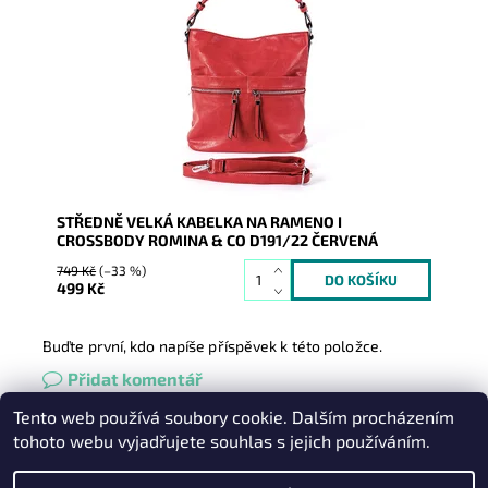
Středně velká kabelka na rameno značky ROMINA &
CO, kterou lze díky dlouhému popruhu nosit i jako
crossbody.
Dostupnost:
Skladem
Kód:
16431
Značka:
ROMINA&CO
Záruka:
2 roky
STŘEDNĚ VELKÁ KABELKA NA RAMENO I
CROSSBODY ROMINA & CO D191/22 ČERVENÁ
749 Kč
(–33 %)
499 Kč
Buďte první, kdo napíše příspěvek k této položce.
Přidat komentář
Tento web používá soubory cookie. Dalším procházením
Heureka.cz
|
Zboží.cz
|
Oázakabelek
tohoto webu vyjadřujete souhlas s jejich používáním.