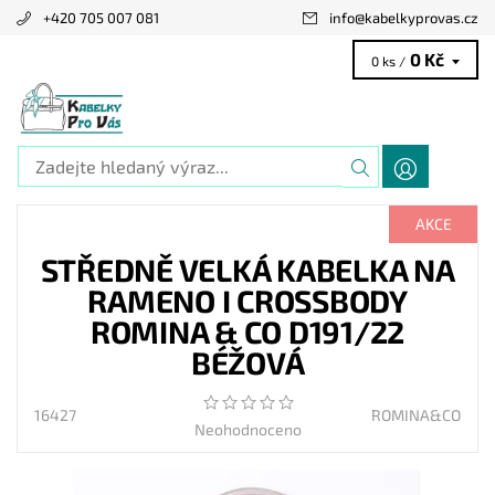
+420 705 007 081
info
@
kabelkyprovas.cz
0 Kč
0 ks /
AKCE
STŘEDNĚ VELKÁ KABELKA NA
RAMENO I CROSSBODY
ROMINA & CO D191/22
BÉŽOVÁ
16427
ROMINA&CO
Neohodnoceno