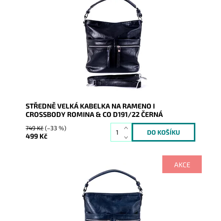
Středně velká kabelka na rameno značky ROMINA &
CO, kterou lze díky dlouhému popruhu nosit i jako
crossbody.
Dostupnost:
Skladem
Kód:
16423
Značka:
ROMINA&CO
Záruka:
2 roky
STŘEDNĚ VELKÁ KABELKA NA RAMENO I
CROSSBODY ROMINA & CO D191/22 ČERNÁ
749 Kč
(–33 %)
499 Kč
AKCE
Středně velká kabelka na rameno značky ROMINA &
CO, kterou lze díky dlouhému popruhu nosit i jako
crossbody.
Dostupnost:
Skladem
Kód:
16425