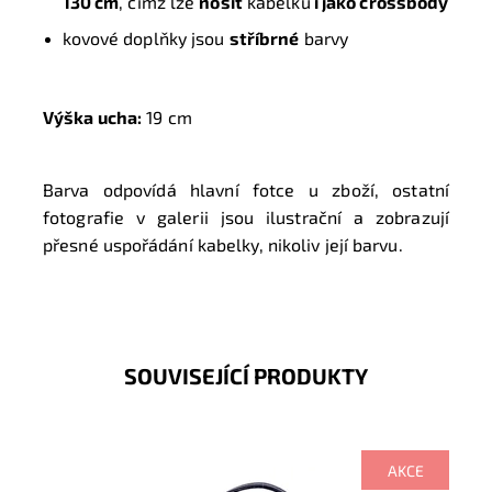
130 cm
, čímž lze
nosit
kabelku
i jako crossbody
kovové doplňky jsou
stříbrné
barvy
Výška ucha:
19 cm
Barva odpovídá hlavní fotce u zboží, ostatní
fotografie v galerii jsou ilustrační a zobrazují
přesné uspořádání kabelky, nikoliv její barvu.
SOUVISEJÍCÍ PRODUKTY
AKCE