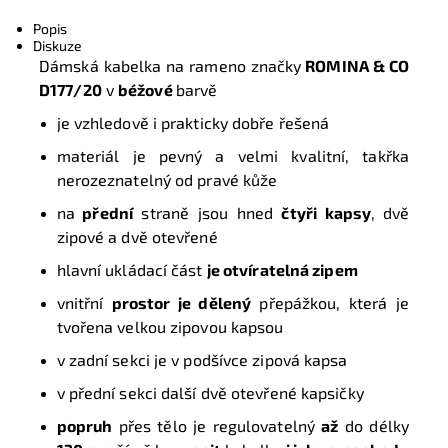
Tisk
Popis
Diskuze
Dámská kabelka na rameno značky
ROMINA & CO
D177/20
v
béžové
barvě
je vzhledově i prakticky dobře řešená
materiál je pevný a velmi kvalitní, takřka
nerozeznatelný od pravé kůže
na
přední
straně jsou hned
čtyři kapsy
,
dvě
zipové a dvě otevřené
hlavní ukládací část
je otvíratelná zipem
vnitřní
prostor je dělený
přepážkou, která je
tvořena velkou zipovou kapsou
v zadní sekci je v podšívce zipová kapsa
v přední sekci další dvě otevřené kapsičky
popruh
přes tělo je regulovatelný
až
do délky