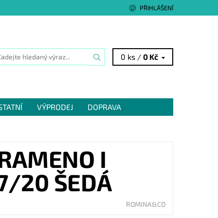
PŘIHLÁŠENÍ
0 ks /
0 Kč
STATNÍ
VÝPRODEJ
DOPRAVA
 RAMENO I
7/20 ŠEDÁ
ROMINA&CO