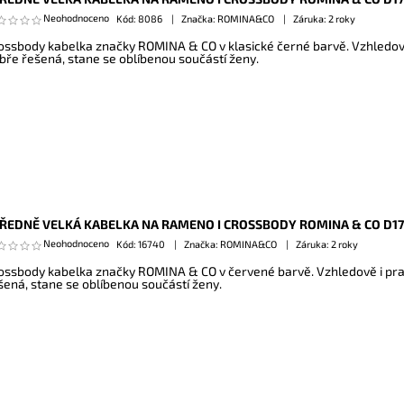
Neohodnoceno
Kód:
8086
Značka: ROMINA&CO
Záruka: 2 roky
ossbody kabelka značky ROMINA & CO v klasické černé barvě. Vzhledově 
bře řešená, stane se oblíbenou součástí ženy.
ŘEDNĚ VELKÁ KABELKA NA RAMENO I CROSSBODY ROMINA & CO D1
Neohodnoceno
Kód:
16740
Značka: ROMINA&CO
Záruka: 2 roky
ossbody kabelka značky ROMINA & CO v červené barvě. Vzhledově i prak
šená, stane se oblíbenou součástí ženy.