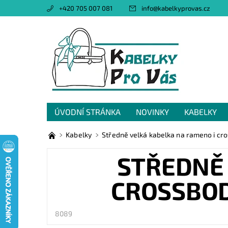
+420 705 007 081
info
@
kabelkyprovas.cz
ÚVODNÍ STRÁNKA
NOVINKY
KABELKY
OBCHODNÍ PODMÍNKY
GDPR
NAPIŠTE 
Kabelky
Středně velká kabelka na rameno i c
STŘEDNĚ 
CROSSBOD
8089