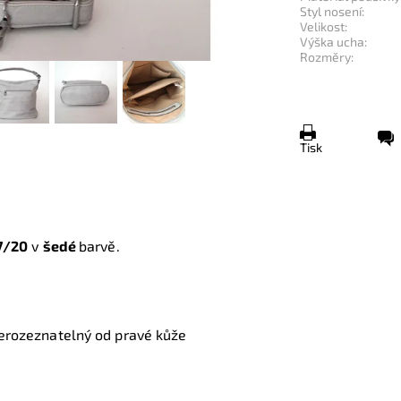
Styl nosení:
Velikost:
Výška ucha:
Rozměry:
Tisk
7/20
v
šedé
barvě.
o
 nerozeznatelný od pravé kůže