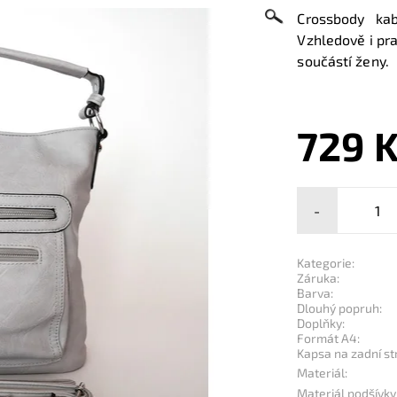
Crossbody ka
Vzhledově i pra
součástí ženy.
729 
-
Kategorie:
Záruka:
Barva:
Dlouhý popruh:
Doplňky:
Formát A4:
Kapsa na zadní st
Materiál:
Materiál podšívky