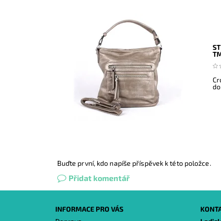
ST
T
Cr
do
Buďte první, kdo napíše příspěvek k této položce.
Přidat komentář
INFORMACE PRO VÁS
KONT