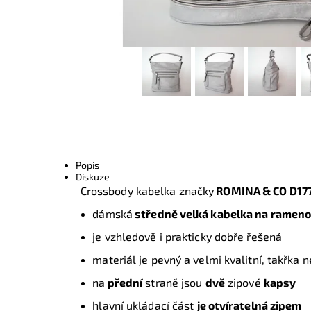
Popis
Diskuze
Crossbody kabelka značky
ROMINA & CO D17
dámská
středně velká kabelka na ramen
je vzhledově i prakticky dobře řešená
materiál je pevný a velmi kvalitní, takřka
na
přední
straně jsou
dvě
zipové
kapsy
hlavní ukládací část
je otvíratelná zipem