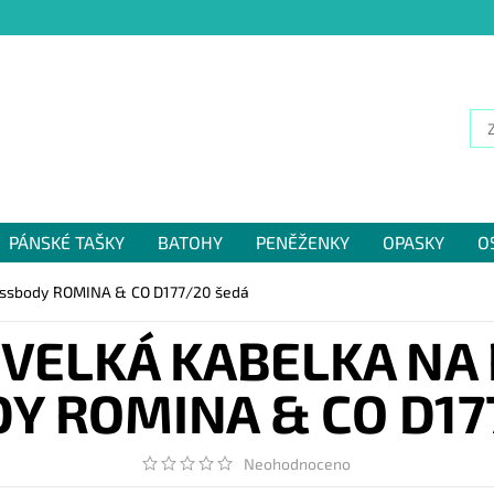
PÁNSKÉ TAŠKY
BATOHY
PENĚŽENKY
OPASKY
O
NÁM
rossbody ROMINA & CO D177/20 šedá
VELKÁ KABELKA NA
Y ROMINA & CO D17
Neohodnoceno