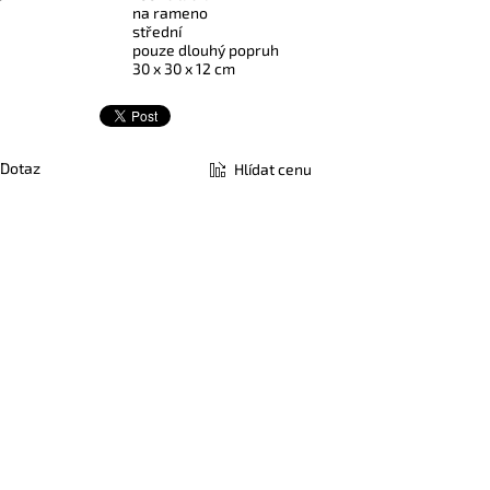
na rameno
střední
pouze dlouhý popruh
30 x 30 x 12 cm
Dotaz
Hlídat cenu