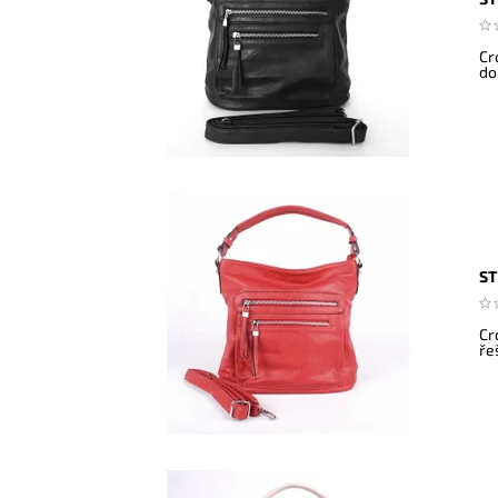
Cr
do
ST
Cr
ře