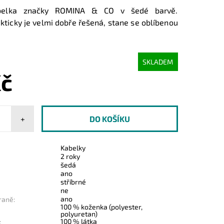
belka značky ROMINA & CO v šedé barvě.
kticky je velmi dobře řešená, stane se oblíbenou
SKLADEM
Kč
+
Kabelky
2 roky
šedá
ano
stříbrné
ne
ano
raně:
100 % koženka (polyester,
polyuretan)
100 % látka
: