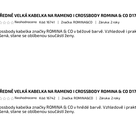
ŘEDNĚ VELKÁ KABELKA NA RAMENO I CROSSBODY ROMINA & CO D1
Neohodnoceno
Kód:
16741
Značka: ROMINA&CO
Záruka: 2 roky
ossbody kabelka značky ROMINA & CO v béžové barvě. Vzhledově i prakt
šená, stane se oblíbenou součástí ženy.
ŘEDNĚ VELKÁ KABELKA NA RAMENO I CROSSBODY ROMINA & CO D1
Neohodnoceno
Kód:
16742
Značka: ROMINA&CO
Záruka: 2 roky
ossbody kabelka značky ROMINA & CO v hnědé barvě. Vzhledově i prakti
šená, stane se oblíbenou součástí ženy.