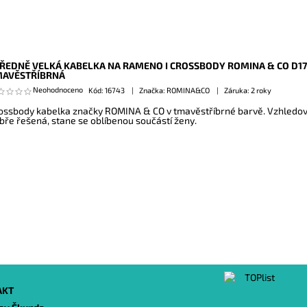
ŘEDNĚ VELKÁ KABELKA NA RAMENO I CROSSBODY ROMINA & CO D1
MAVĚSTŘÍBRNÁ
Neohodnoceno
Kód:
16743
Značka: ROMINA&CO
Záruka: 2 roky
ossbody kabelka značky ROMINA & CO v tmavěstříbrné barvě. Vzhledově 
bře řešená, stane se oblíbenou součástí ženy.
AKT