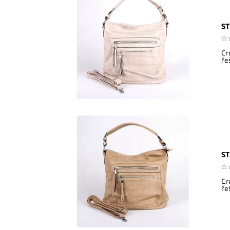
ST
Cr
ře
ST
Cr
ře