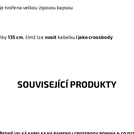
je tvořena velkou zipovou kapsou
lky
135 cm
, čímž lze
nosit
kabelku
i jako crossbody
SOUVISEJÍCÍ PRODUKTY
ŘEDNĚ VELKÁ KABELKA NA RAMENO I CROSSBODY ROMINA & CO D1