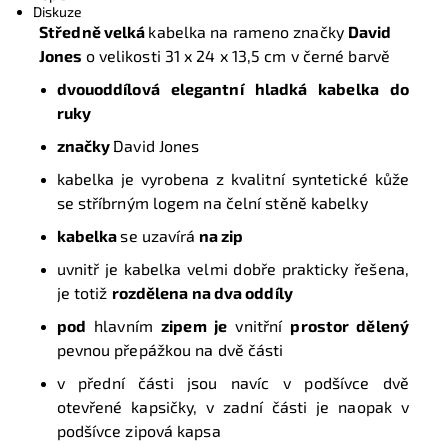
Diskuze
Středně velká
kabelka na rameno značky
David
Jones
o velikosti
31 x 24 x 13,5 cm
v černé barvě
dvouoddílová elegantní hladká kabelka do
ruky
značky
David Jones
kabelka je vyrobena z kvalitní syntetické kůže
se stříbrným logem na čelní stěně kabelky
kabelka
se uzavírá
na zip
uvnitř je kabelka velmi dobře prakticky řešena,
je totiž
rozdělena na dva
oddíly
pod
hlavním
zipem je
vnitřní
prostor dělený
pevnou přepážkou na dvě části
v přední části jsou navíc v podšívce dvě
otevřené kapsičky, v zadní části je naopak v
podšívce zipová kapsa