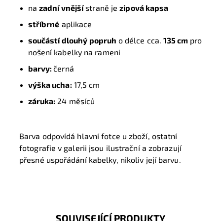
na
zadní vnější
straně je
zipová kapsa
stříbrné
aplikace
součástí dlouhý popruh
o délce cca.
135 cm
pro
nošení kabelky na rameni
barvy:
černá
výška ucha:
17,5 cm
záruka:
24 měsíců
Barva odpovídá hlavní fotce u zboží, ostatní
fotografie v galerii jsou ilustrační a zobrazují
přesné uspořádání kabelky, nikoliv její barvu.
SOUVISEJÍCÍ PRODUKTY