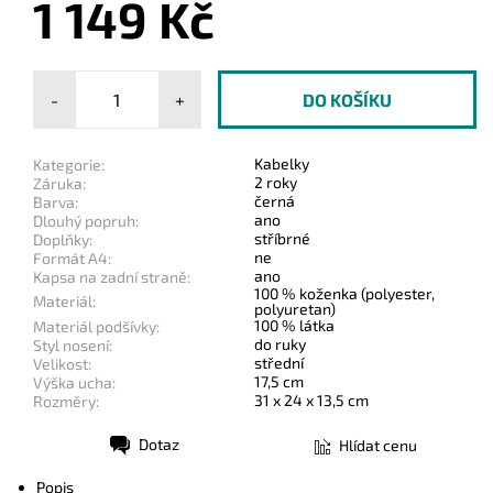
1 149 Kč
-
+
Kabelky
Kategorie:
2 roky
Záruka:
černá
Barva:
ano
Dlouhý popruh:
stříbrné
Doplňky:
ne
Formát A4:
ano
Kapsa na zadní straně:
100 % koženka (polyester,
Materiál:
polyuretan)
100 % látka
Materiál podšívky:
do ruky
Styl nosení:
střední
Velikost:
17,5 cm
Výška ucha:
31 x 24 x 13,5 cm
Rozměry:
Dotaz
Hlídat cenu
Tisk
Popis