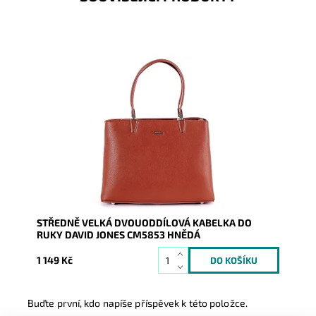
Středně velká kabelka značky David Jones v hnědé
barvě upoutá svojí elegancí a nadčasovým vzhledem.
Dostupnost:
Skladem
Kód:
8514
Značka:
David Jones Paris
Záruka:
2 roky
STŘEDNĚ VELKÁ DVOUODDÍLOVÁ KABELKA DO
RUKY DAVID JONES CM5853 HNĚDÁ
1 149 Kč
Buďte první, kdo napíše příspěvek k této položce.