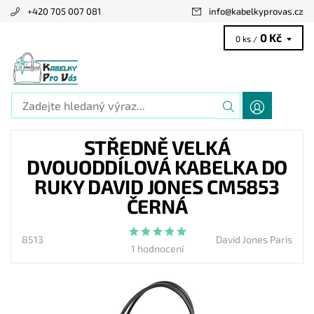
+420 705 007 081
info
@
kabelkyprovas.cz
0 Kč
0 ks /
STŘEDNĚ VELKÁ
DVOUODDÍLOVÁ KABELKA DO
RUKY DAVID JONES CM5853
ČERNÁ
8513
David Jones Paris
1 hodnocení