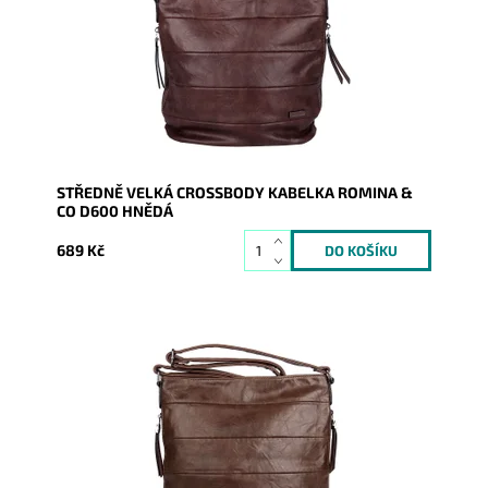
stane...
Dostupnost:
Skladem
Kód:
20924
Značka:
ROMINA&CO
Záruka:
2 roky
STŘEDNĚ VELKÁ CROSSBODY KABELKA ROMINA &
CO D600 HNĚDÁ
689 Kč
Středně velká hnědá (zemní) crossbody kabelka
značky ROMINA & CO je velmi dobře řešena a díky
tomu se stane...
Dostupnost:
Skladem
Kód:
20926
Značka:
ROMINA&CO
Záruka:
2 roky