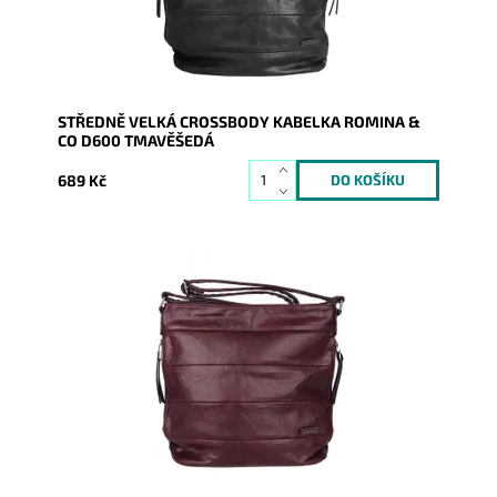
Značka:
ROMINA&CO
Záruka:
2 roky
STŘEDNĚ VELKÁ CROSSBODY KABELKA ROMINA &
CO D600 TMAVĚŠEDÁ
689 Kč
Středně velká tmavěčervená crossbody kabelka
značky ROMINA & CO je velmi dobře řešena a díky
tomu se stane...
Dostupnost:
Skladem
Kód:
20921
Značka:
ROMINA&CO
Záruka:
2 roky