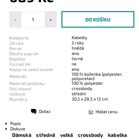
-
+
Kabelky
Kategorie:
2 roky
Záruka:
hnědá
Barva:
ano
Dlouhý popruh:
černé
Doplňky:
ne
Formát A4:
ano
Kapsa na zadní straně:
100 % koženka (polyester,
Materiál:
polyuretan)
100 % polyester
Materiál podšívky:
crossbody
Styl nosení:
střední
Velikost:
30,5 x 28,5 x 12 cm
Rozměry:
Dotaz
Hlídat cenu
Tisk
Popis
Diskuze
Dámská středně velká crossbody kabelka