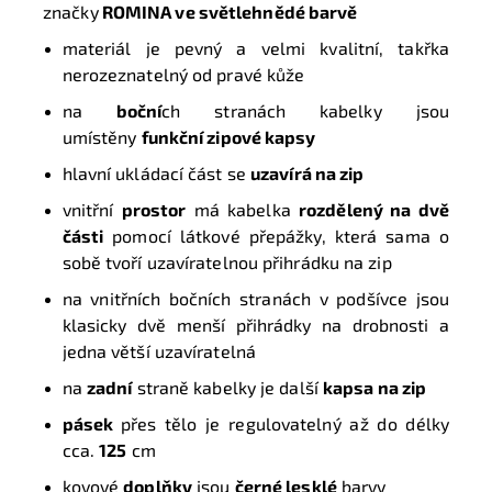
značky
ROMINA
ve světlehnědé barvě
materiál je pevný a velmi kvalitní, takřka
nerozeznatelný od pravé kůže
na
boční
ch stranách kabelky jsou
umístěny
funkční zipové kapsy
hlavní ukládací část se
uzavírá na zip
vnitřní
prostor
má kabelka
rozdělený na dvě
části
pomocí látkové přepážky, která sama o
sobě tvoří uzavíratelnou přihrádku na zip
na vnitřních bočních stranách v podšívce jsou
klasicky dvě menší přihrádky na drobnosti a
jedna větší uzavíratelná
na
zadní
straně kabelky je další
kapsa na zip
pásek
přes tělo je regulovatelný až do délky
cca.
125
cm
kovové
doplňky
jsou
černé lesklé
barvy