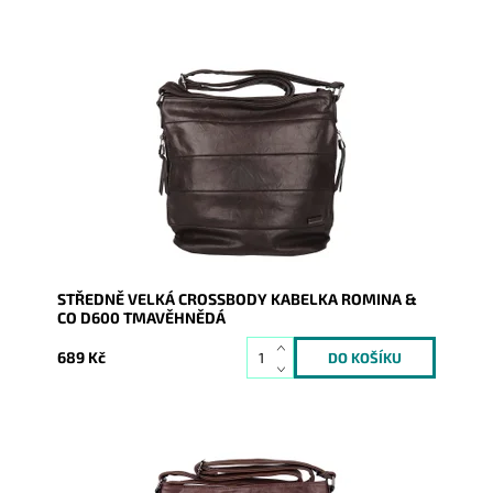
Středně velká tmavěhnědá - kávová crossbody
kabelka značky ROMINA & CO je velmi dobře řešena a
díky tomu se...
Dostupnost:
Skladem
Kód:
20923
Značka:
ROMINA&CO
Záruka:
2 roky
STŘEDNĚ VELKÁ CROSSBODY KABELKA ROMINA &
CO D600 TMAVĚHNĚDÁ
689 Kč
Středně velká hnědá crossbody kabelka značky
ROMINA & CO je velmi dobře řešena a díky tomu se