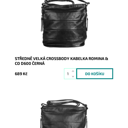
Středně velká černá crossbody kabelka značky
ROMINA & CO je velmi dobře řešena a díky tomu se
stane...
Dostupnost:
Skladem
Kód:
20919
Značka:
ROMINA&CO
Záruka:
2 roky
STŘEDNĚ VELKÁ CROSSBODY KABELKA ROMINA &
CO D600 ČERNÁ
689 Kč
Středně velká tmavěšedá crossbody kabelka značky
ROMINA & CO je velmi dobře řešena a díky tomu se
stane...
Dostupnost:
Skladem
Kód:
20920