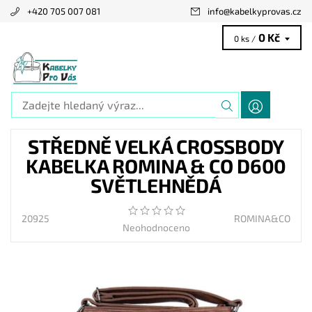
+420 705 007 081
info
@
kabelkyprovas.cz
0 Kč
0 ks /
STŘEDNĚ VELKÁ CROSSBODY
KABELKA ROMINA & CO D600
SVĚTLEHNĚDÁ
20925
ROMINA&CO
Neohodnoceno