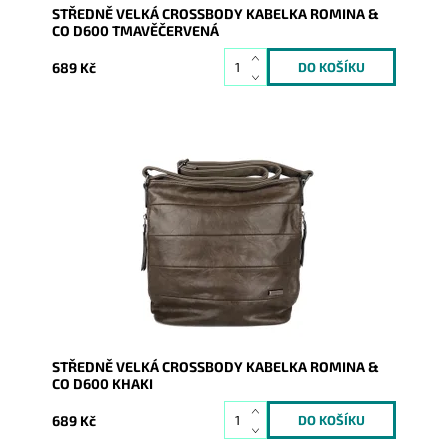
STŘEDNĚ VELKÁ CROSSBODY KABELKA ROMINA &
CO D600 TMAVĚČERVENÁ
689 Kč
Středně velká khaki crossbody kabelka značky
ROMINA & CO je velmi dobře řešena a díky tomu se
stane...
Dostupnost:
Skladem
Kód:
20922
Značka:
ROMINA&CO
Záruka:
2 roky
STŘEDNĚ VELKÁ CROSSBODY KABELKA ROMINA &
CO D600 KHAKI
689 Kč