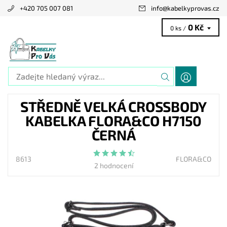
+420 705 007 081
info
@
kabelkyprovas.cz
0 Kč
0 ks /
STŘEDNĚ VELKÁ CROSSBODY
KABELKA FLORA&CO H7150
ČERNÁ
8613
FLORA&CO
2 hodnocení