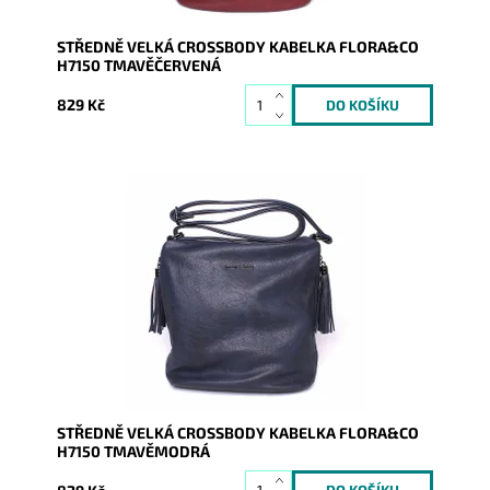
STŘEDNĚ VELKÁ CROSSBODY KABELKA FLORA&CO
H7150 TMAVĚČERVENÁ
829 Kč
Jednoduchost, originalita, oblíbenost, dlouhý popruh,
dostatečná velikost, ozdobné střapce to vše je
crossbody...
Dostupnost:
Skladem
Kód:
8615
Značka:
FLORA&CO
Záruka:
2 roky
STŘEDNĚ VELKÁ CROSSBODY KABELKA FLORA&CO
H7150 TMAVĚMODRÁ