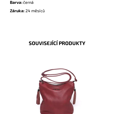
Barva:
černá
Záruka:
24 měsíců
SOUVISEJÍCÍ PRODUKTY
Jednoduchost, originalita, oblíbenost, dlouhý popruh,
dostatečná velikost, ozdobné střapce to vše je
crossbody...
Dostupnost:
Skladem
Kód:
8612
Značka:
FLORA&CO
Záruka:
2 roky