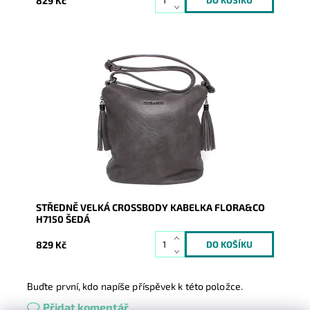
829 Kč
Jednoduchost, originalita, oblíbenost, dlouhý popruh,
dostatečná velikost, ozdobné střapce to vše je
crossbody...
Dostupnost:
Skladem
Kód:
8616
Značka:
FLORA&CO
Záruka:
2 roky
STŘEDNĚ VELKÁ CROSSBODY KABELKA FLORA&CO
H7150 ŠEDÁ
829 Kč
Buďte první, kdo napíše příspěvek k této položce.
Přidat komentář