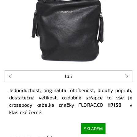
1
z 7
Jednoduchost, originalita, oblíbenost, dlouhý popruh,
dostatečná velikost, ozdobné střapce to vše je
crossbody kabelka značky FLORA&CO
H7150
v
klasické černé.
SKLADEM