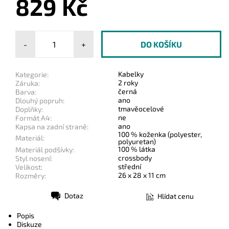
829 Kč
-
+
Kabelky
Kategorie:
2 roky
Záruka:
černá
Barva:
ano
Dlouhý popruh:
tmavěocelové
Doplňky:
ne
Formát A4:
ano
Kapsa na zadní straně:
100 % koženka (polyester,
Materiál:
polyuretan)
100 % látka
Materiál podšívky:
crossbody
Styl nosení:
střední
Velikost:
26 x 28 x 11 cm
Rozměry:
Dotaz
Hlídat cenu
Tisk
Popis
Diskuze