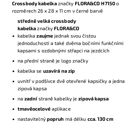
Crossbody kabelka
značky
FLORA&CO
H7150
o
rozměrech 26 x 28 x 11 cm v černé barvě
středně velká crossbody
kabelka
značky
FLORA&CO
kabelka
zaujme
jednak svou čistou
jednoduchostí a také dvěma bočními funkčními
kapsami s ozdobnými střapci na jezdcích
na přední straně je logo značky
kabelka se
uzavírá na zip
uvnitř v podšívce dvě otevřené kapsičky a jedna
zipová kapsa
na
zadní
straně kabelky je
zipová kapsa
tmavěocelové
aplikace
nastavitelný
popruh
má délku
cca. 130 cm