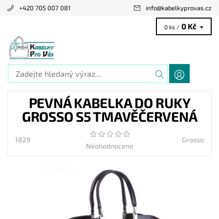
+420 705 007 081
info
@
kabelkyprovas.cz
0 Kč
0 ks /
PEVNÁ KABELKA DO RUKY
GROSSO S5 TMAVĚČERVENÁ
1829
Grosso
Neohodnoceno