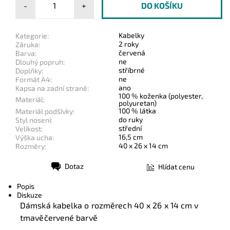
-
+
Kabelky
Kategorie:
2 roky
Záruka:
červená
Barva:
ne
Dlouhý popruh:
stříbrné
Doplňky:
ne
Formát A4:
ano
Kapsa na zadní straně:
100 % koženka (polyester,
Materiál:
polyuretan)
100 % látka
Materiál podšívky:
do ruky
Styl nosení:
střední
Velikost:
16,5 cm
Výška ucha:
40 x 26 x 14 cm
Rozměry:
Dotaz
Hlídat cenu
Tisk
Popis
Diskuze
Dámská kabelka o rozměrech 40 x 26 x 14 cm v
tmavěčervené barvě