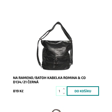
Černá kabelka na rameno a batoh v jednom provedení
od značky ROMINA & CO.
Dostupnost:
Skladem
Kód:
9306
Značka:
ROMINA&CO
Záruka:
2 roky
NA RAMENO/BATOH KABELKA ROMINA & CO
D134/21 ČERNÁ
819 Kč