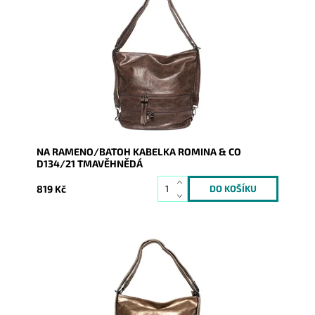
Tmavěhnědá kabelka na rameno a batoh v jednom
provedení od značky ROMINA & CO.
Dostupnost:
Skladem
Kód:
9313
Značka:
ROMINA&CO
Záruka:
2 roky
NA RAMENO/BATOH KABELKA ROMINA & CO
D134/21 TMAVĚHNĚDÁ
819 Kč
Tmavězlatá kabelka na rameno a batoh v jednom
provedení od značky ROMINA & CO.
Dostupnost:
Skladem
Kód:
9312
Značka:
ROMINA&CO