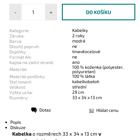
-
+
Kabelky
Kategorie:
2 roky
Záruka:
modrá
Barva:
ne
Dlouhý popruh:
tmavěocelové
Doplňky:
ne
Formát A4:
ano
Kapsa na zadní straně:
100 % koženka (polyester,
Materiál:
polyuretan)
100 % látka
Materiál podšívky:
kabelkobatoh
Styl nosení:
střední
Velikost:
29 cm
Výška ucha:
33 x 34 x 13 cm
Rozměry:
Dotaz
Hlídat cenu
Tisk
Popis
Diskuze
Kabelka
o rozměrech 33 x 34 x 13 cm
v