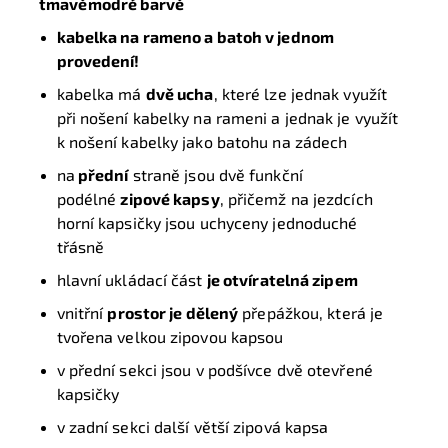
tmavěmodré barvě
kabelka na rameno a batoh v jednom
provedení!
kabelka má
dvě ucha
, které lze jednak využít
při nošení kabelky na rameni a jednak je využít
k nošení kabelky jako batohu na zádech
na
přední
straně jsou dvě funkční
podélné
zipové kapsy
, přičemž na jezdcích
horní kapsičky jsou uchyceny jednoduché
třásně
hlavní ukládací část
je otvíratelná zipem
vnitřní
prostor je dělený
přepážkou, která je
tvořena velkou zipovou kapsou
v přední sekci jsou v podšívce dvě otevřené
kapsičky
v zadní sekci další větší zipová kapsa