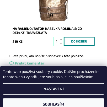
Záruka:
2 roky
NA RAMENO/BATOH KABELKA ROMINA & CO
D134/21 TMAVĚZLATÁ
819 Kč
Buďte první, kdo napíše příspěvek k této položce.
Přidat komentář
Tento web používá soubory cookie. Dalším procházením
Heureka.cz
|
Zboží.cz
|
Oázakabelek
tohoto webu vyjadřujete souhlas s jejich používáním.
NASTAVENÍ
2026 © Kabelky pro Vás, všechna práva vyhrazena
Vytvořil Shoptet
SOUHLASÍM