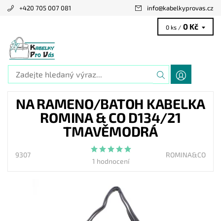
+420 705 007 081
info
@
kabelkyprovas.cz
0 Kč
0 ks /
NA RAMENO/BATOH KABELKA
ROMINA & CO D134/21
TMAVĚMODRÁ
9307
ROMINA&CO
1 hodnocení