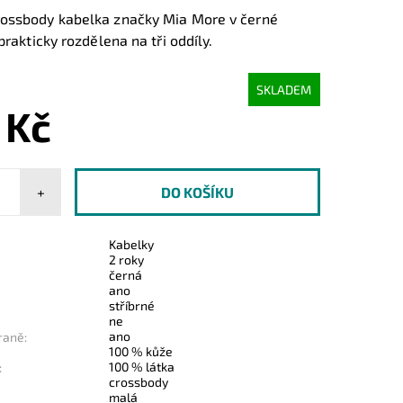
ossbody kabelka značky Mia More v černé
prakticky rozdělena na tři oddíly.
SKLADEM
 Kč
+
Kabelky
2 roky
černá
ano
stříbrné
ne
ano
raně:
100 % kůže
100 % látka
:
crossbody
malá