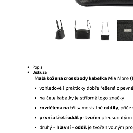
Popis
Diskuze
Malá kožená crossbody kabelka
Mia More (I
vzhledově i prakticky dobře řešená z pevn
na čele kabelky je stříbrné logo značky
rozdělena na tři
samostatné
oddíly
, přič
první a třetí oddíl
je
tvořen
předsunutými
druhý -
hlavní
-
oddíl
je tvořen volným pro