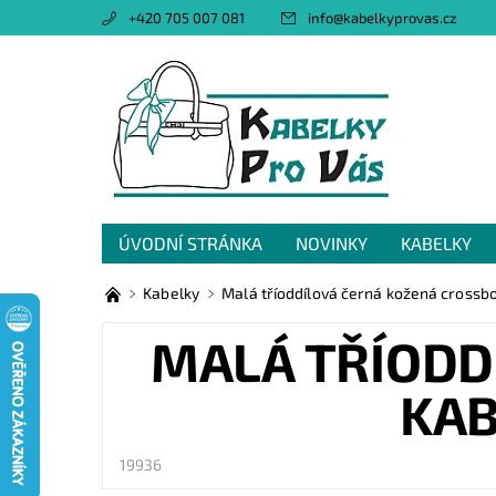
+420 705 007 081
info
@
kabelkyprovas.cz
ÚVODNÍ STRÁNKA
NOVINKY
KABELKY
OBCHODNÍ PODMÍNKY
GDPR
NAPIŠTE 
Kabelky
Malá tříoddílová černá kožená crossb
MALÁ TŘÍODD
KAB
19936