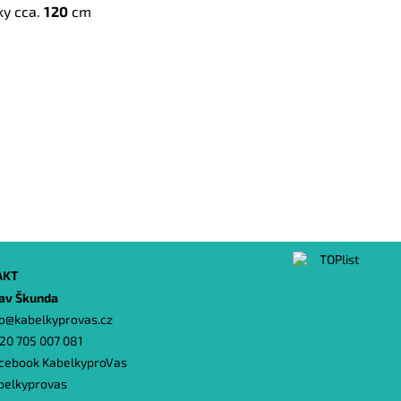
ky cca.
120
cm
AKT
lav Škunda
o
@
kabelkyprovas.cz
20 705 007 081
cebook KabelkyproVas
belkyprovas