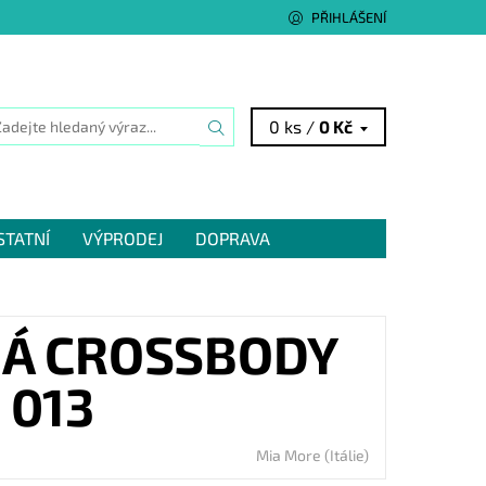
PŘIHLÁŠENÍ
0 ks /
0 Kč
STATNÍ
VÝPRODEJ
DOPRAVA
NÁ CROSSBODY
 013
Mia More (Itálie)