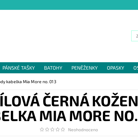
PÁNSKÉ TAŠKY
BATOHY
PENĚŽENKY
OPASKY
O
NÁM
ody kabelka Mia More no. 013
ÍLOVÁ ČERNÁ KOŽE
ELKA MIA MORE NO.
Neohodnoceno