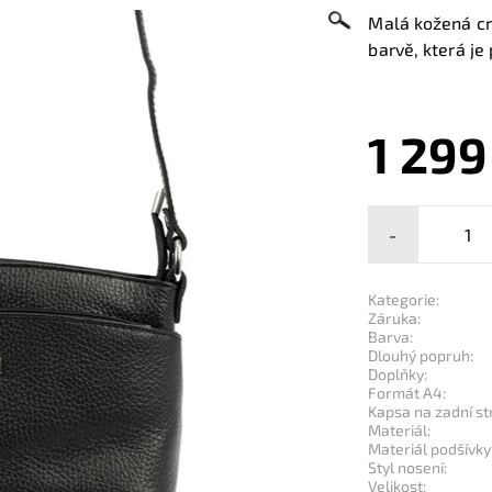
Malá kožená cr
barvě, která je 
1 299
-
Kategorie:
Záruka:
Barva:
Dlouhý popruh:
Doplňky:
Formát A4:
Kapsa na zadní st
Materiál:
Materiál podšívky
Styl nosení:
Velikost: