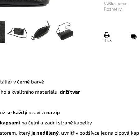
Výška ucha:
Rozměry:
Tisk
tálie) v černé barvě
ého a kvalitního
materiálu,
drží tvar
emž se
každý
uzavírá
na zip
kapsami
na čelní a zadní straně kabelky
storem, který
je nedělený
, uvnitř v podšívce jedna zipová ka