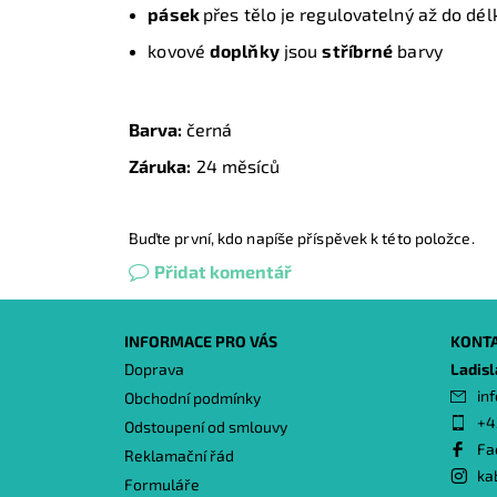
pásek
přes tělo je regulovatelný až do dél
kovové
doplňky
jsou
stříbrné
barvy
Barva:
černá
Záruka:
24 měsíců
Buďte první, kdo napíše příspěvek k této položce.
Přidat komentář
INFORMACE PRO VÁS
KONT
Doprava
Ladis
inf
Obchodní podmínky
+4
Odstoupení od smlouvy
Fa
Reklamační řád
ka
Formuláře