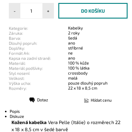
-
+
Kabelky
Kategorie:
2 roky
Záruka:
šedá
Barva:
ano
Dlouhý popruh:
stříbrné
Doplňky:
ne
Formát A4:
ano
Kapsa na zadní straně:
100 % kůže
Materiál:
100 % látka
Materiál podšívky:
crossbody
Styl nosení:
malá
Velikost:
pouze dlouhý popruh
Výška ucha:
22 x 18 x 8,5 cm
Rozměry:
Dotaz
Hlídat cenu
Tisk
Popis
Diskuze
Kožená kabelka
Vera Pelle (Itálie) o rozměrech
22
x 18 x 8,5 cm
v šedé barvě