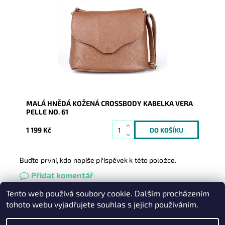
Malá kožená crossbody kabelka značky Vera Pelle v
hnědé barvě s uzavíráním na klopu a zip.
Dostupnost:
Skladem
Kód:
9996
Značka:
Vera Pelle
Záruka:
2 roky
MALÁ HNĚDÁ KOŽENÁ CROSSBODY KABELKA VERA
PELLE NO. 61
1 199 Kč
Buďte první, kdo napíše příspěvek k této položce.
Přidat komentář
Tento web používá soubory cookie. Dalším procházením
Heureka.cz
|
Zboží.cz
|
Oázakabelek
tohoto webu vyjadřujete souhlas s jejich používáním.