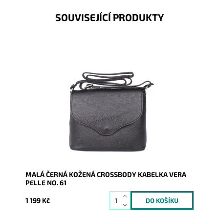
SOUVISEJÍCÍ PRODUKTY
Malá kožená crossbody kabelka značky Vera Pelle v
černé barvě s uzavíráním na klopu a zip.
Dostupnost:
Skladem
Kód:
9771
Značka:
Vera Pelle
Záruka:
2 roky
MALÁ ČERNÁ KOŽENÁ CROSSBODY KABELKA VERA
PELLE NO. 61
1 199 Kč