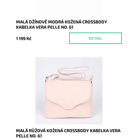
MALÁ DŽÍNOVĚ MODRÁ KOŽENÁ CROSSBODY
KABELKA VERA PELLE NO. 61
1 199 Kč
DETAIL
Malá kožená crossbody kabelka značky Vera Pelle v
růžové barvě s uzavíráním na klopu a zip.
Dostupnost:
Skladem
Kód:
9775
Značka:
Vera Pelle
Záruka:
2 roky
MALÁ RŮŽOVÁ KOŽENÁ CROSSBODY KABELKA VERA
PELLE NO. 61