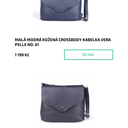
Značka:
Vera Pelle
Záruka:
2 roky
MALÁ MODRÁ KOŽENÁ CROSSBODY KABELKA VERA
PELLE NO. 61
1 199 Kč
DETAIL
Malá kožená crossbody kabelka značky Vera Pelle v
tmavěmodré barvě s uzavíráním na klopu a zip.
Dostupnost:
Skladem
Kód:
9993
Značka:
Vera Pelle
Záruka:
2 roky