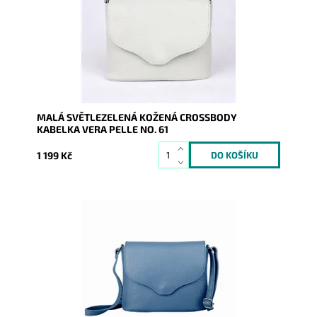
Dostupnost:
Skladem
Kód:
9773
Značka:
Vera Pelle
Záruka:
2 roky
MALÁ SVĚTLEZELENÁ KOŽENÁ CROSSBODY
KABELKA VERA PELLE NO. 61
1 199 Kč
Malá kožená crossbody kabelka značky Vera Pelle v
džínově modré barvě s uzavíráním na klopu a zip.
Dostupnost:
Momentálně nedostupné
Kód:
9774
Značka:
Vera Pelle
Záruka:
2 roky