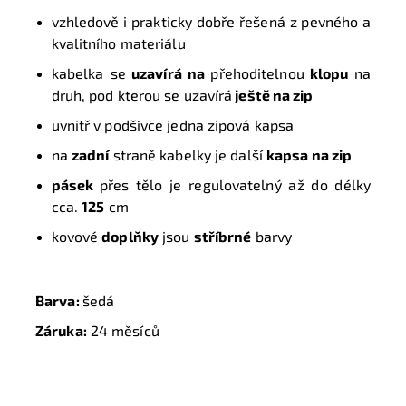
vzhledově i prakticky dobře řešená z pevného a
kvalitního
materiálu
kabelka se
uzavírá na
přehoditelnou
klopu
na
druh, pod kterou se uzavírá
ještě na zip
uvnitř v podšívce jedna zipová kapsa
na
zadní
straně kabelky je další
kapsa na zip
pásek
přes tělo je regulovatelný až do délky
cca.
12
5
cm
kovové
doplňky
jsou
stříbrné
barvy
Barva:
šedá
Záruka:
24 měsíců