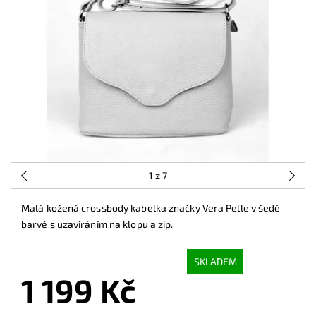
1
z 7
Malá kožená crossbody kabelka značky Vera Pelle v šedé
barvě s uzavíráním na klopu a zip.
SKLADEM
1 199 Kč