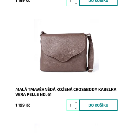
1 199 Kč
Malá kožená crossbody kabelka značky Vera Pelle v
tmavěhnědé barvě s uzavíráním na klopu a zip.
Dostupnost:
Skladem
Kód:
9995
Značka:
Vera Pelle
Záruka:
2 roky
MALÁ TMAVĚHNĚDÁ KOŽENÁ CROSSBODY KABELKA
VERA PELLE NO. 61
1 199 Kč