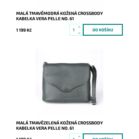
MALÁ TMAVĚMODRÁ KOŽENÁ CROSSBODY
KABELKA VERA PELLE NO. 61
1 199 Kč
Malá kožená crossbody kabelka značky Vera Pelle v
tmavězelené barvě s uzavíráním na klopu a zip.
Dostupnost:
Skladem
Kód:
9994
Značka:
Vera Pelle
Záruka:
2 roky
MALÁ TMAVĚZELENÁ KOŽENÁ CROSSBODY
KABELKA VERA PELLE NO. 61