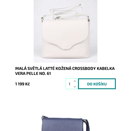
Malá kožená crossbody kabelka značky Vera Pelle v
barvě světlá latté s uzavíráním na klopu a zip.
Dostupnost:
Skladem
Kód:
9778
Značka:
Vera Pelle
Záruka:
2 roky
MALÁ SVĚTLÁ LATTÉ KOŽENÁ CROSSBODY KABELKA
VERA PELLE NO. 61
1 199 Kč
Malá kožená crossbody kabelka značky Vera Pelle v
modré barvě s uzavíráním na klopu a zip.
Dostupnost:
Momentálně nedostupné
Kód:
9992