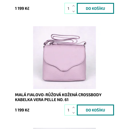
1 199 Kč
Malá kožená crossbody kabelka značky Vera Pelle ve
fialovo-růžové barvě s uzavíráním na klopu a zip.
Dostupnost:
Skladem
Kód:
9776
Značka:
Vera Pelle
Záruka:
2 roky
MALÁ FIALOVO-RŮŽOVÁ KOŽENÁ CROSSBODY
KABELKA VERA PELLE NO. 61
1 199 Kč