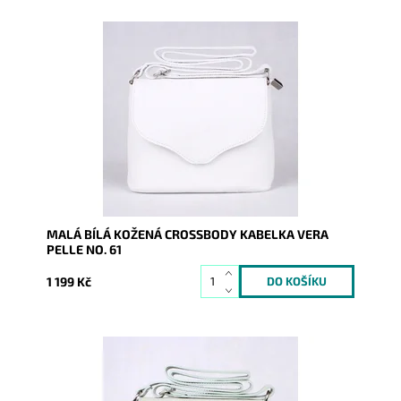
Malá kožená crossbody kabelka značky Vera Pelle v
bílé barvě s uzavíráním na klopu a zip.
Dostupnost:
Skladem
Kód:
9772
Značka:
Vera Pelle
Záruka:
2 roky
MALÁ BÍLÁ KOŽENÁ CROSSBODY KABELKA VERA
PELLE NO. 61
1 199 Kč
Malá kožená crossbody kabelka značky Vera Pelle ve
světlezelené barvě s uzavíráním na klopu a zip.