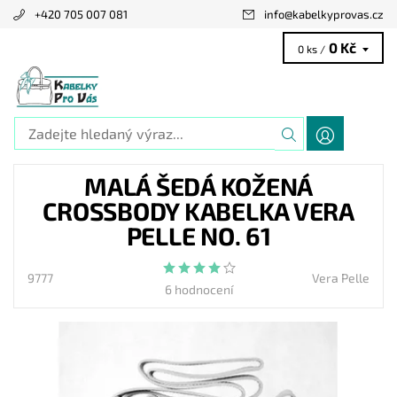
+420 705 007 081
info
@
kabelkyprovas.cz
0 Kč
0 ks /
MALÁ ŠEDÁ KOŽENÁ
CROSSBODY KABELKA VERA
PELLE NO. 61
9777
Vera Pelle
6 hodnocení