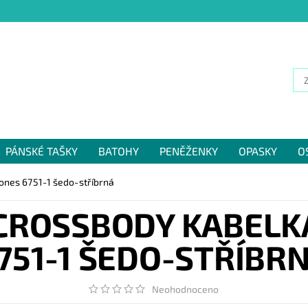
PÁNSKÉ TAŠKY
BATOHY
PENĚŽENKY
OPASKY
O
NÁM
ones 6751-1 šedo-stříbrná
CROSSBODY KABELKA
751-1 ŠEDO-STŘÍBR
Neohodnoceno