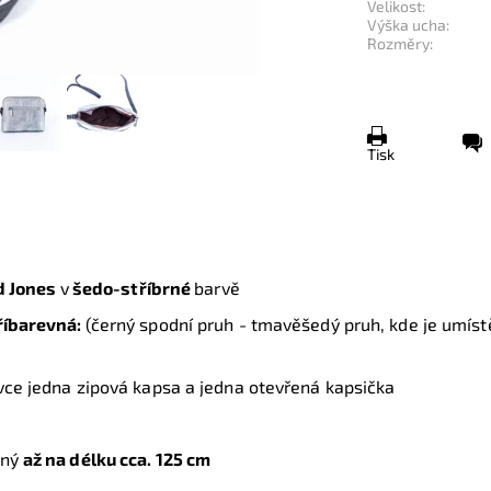
Velikost:
Výška ucha:
Rozměry:
Tisk
d Jones
v
šedo-stříbrné
barvě
tříbarevná:
(
černý spodní pruh - tmavěšedý pruh, kde je umístě
ívce jedna zipová kapsa a jedna otevřená kapsička
lný
až na délku cca. 125 cm