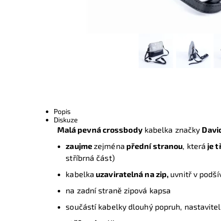
Popis
Diskuze
Malá pevná crossbody
kabelka značky
Davi
zaujme
zejména
přední stranou
, která
je 
stříbrná část
)
kabelka
uzaviratelná na zip,
uvnitř v podš
na zadní straně zipová kapsa
součástí kabelky dlouhý popruh, nastavite