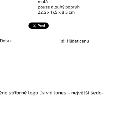
malá
pouze dlouhý popruh
22,5 x 17,5 x 8,5 cm
Dotaz
Hlídat cenu
no stříbrné logo David Jones - největší šedo-