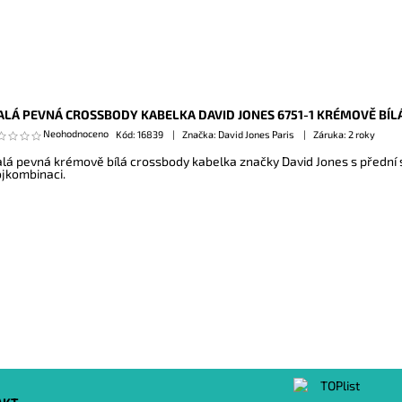
LÁ PEVNÁ CROSSBODY KABELKA DAVID JONES 6751-1 KRÉMOVĚ BÍL
Neohodnoceno
Kód:
16839
Značka: David Jones Paris
Záruka: 2 roky
lá pevná krémově bílá crossbody kabelka značky David Jones s přední 
ojkombinaci.