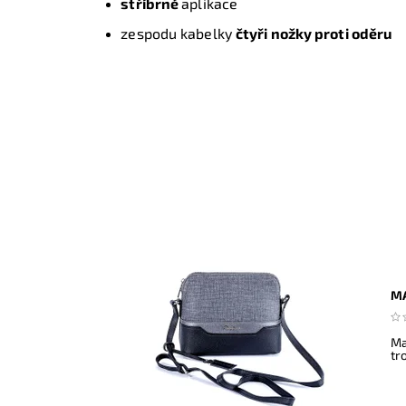
stříbrné
aplikace
zespodu kabelky
čtyři nožky proti oděru
MA
Ma
tr