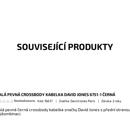
SOUVISEJÍCÍ PRODUKTY
LÁ PEVNÁ CROSSBODY KABELKA DAVID JONES 6751-1 ČERNÁ
Neohodnoceno
Kód:
16837
Značka: David Jones Paris
Záruka: 2 roky
lá pevná černá crossbody kabelka značky David Jones s přední strano
ojkombinaci.