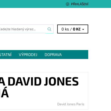
PŘIHLÁŠENÍ
0 ks /
0 Kč
STATNÍ
VÝPRODEJ
DOPRAVA
 DAVID JONES
NÁ
David Jones Paris