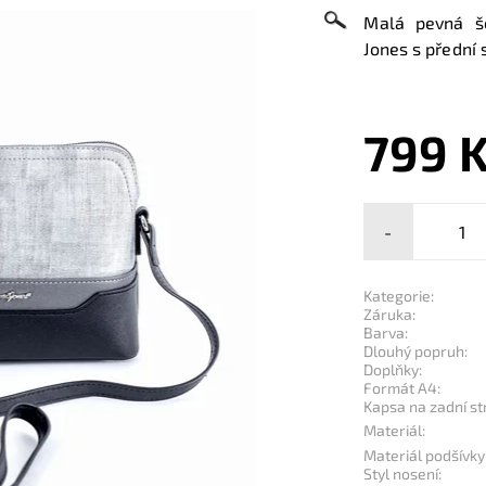
Malá pevná še
Jones s přední 
799 
-
Kategorie:
Záruka:
Barva:
Dlouhý popruh:
Doplňky:
Formát A4:
Kapsa na zadní st
Materiál:
Materiál podšívky
Styl nosení: