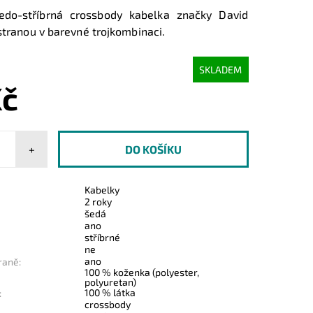
do-stříbrná crossbody kabelka značky David
stranou v barevné trojkombinaci.
SKLADEM
Kč
+
Kabelky
2 roky
šedá
ano
stříbrné
ne
ano
raně:
100 % koženka (polyester,
polyuretan)
100 % látka
:
crossbody