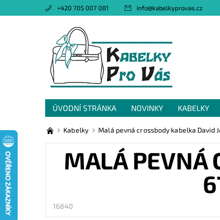
+420 705 007 081
info
@
kabelkyprovas.cz
ÚVODNÍ STRÁNKA
NOVINKY
KABELKY
OBCHODNÍ PODMÍNKY
GDPR
NAPIŠTE 
Kabelky
Malá pevná crossbody kabelka David J
MALÁ PEVNÁ 
6
16840