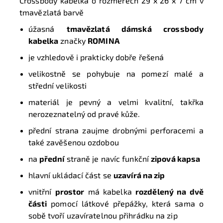
Crossbody kabelka o rozměrech
29 x 26 x 7 cm
v
tmavězlatá barvě
úžasná
tmavězlatá dámská crossbody
kabelka
značky
ROMINA
je vzhledově i prakticky dobře řešená
velikostně se pohybuje na pomezí malé a
střední velikosti
materiál je pevný a velmi kvalitní, takřka
nerozeznatelný od pravé kůže.
přední strana zaujme drobnými perforacemi a
také zavěšenou ozdobou
na
přední
straně je navíc funkční
zipová kapsa
hlavní ukládací část se
uzavírá na zip
vnitřní
prostor
má kabelka
rozdělený na dvě
části
pomocí látkové přepážky, která sama o
sobě tvoří uzavíratelnou přihrádku na zip