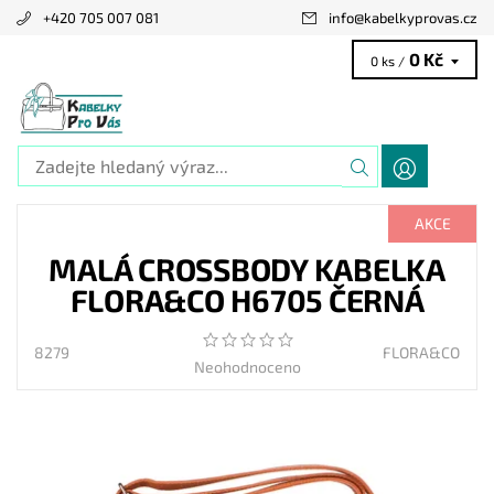
+420 705 007 081
info
@
kabelkyprovas.cz
0 Kč
0 ks /
AKCE
MALÁ CROSSBODY KABELKA
FLORA&CO H6705 ČERNÁ
8279
FLORA&CO
Neohodnoceno