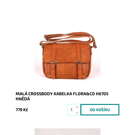
Jednoduchá ale originální crossbody kabelka značky
FLORA&CO H6705.
Dostupnost:
Skladem
Kód:
8282
Značka:
FLORA&CO
Záruka:
2 roky
MALÁ CROSSBODY KABELKA FLORA&CO H6705
HNĚDÁ
779 Kč