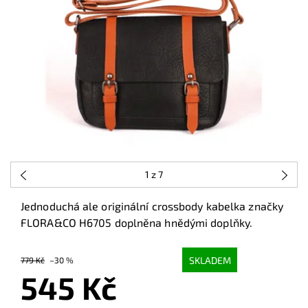
1
z 7
Jednoduchá ale originální crossbody kabelka značky
FLORA&CO H6705 doplněna hnědými doplňky.
SKLADEM
779 Kč
–30 %
545 Kč