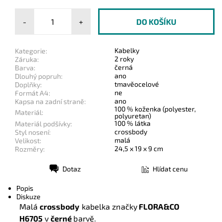
-
+
Kabelky
Kategorie:
2 roky
Záruka:
černá
Barva:
ano
Dlouhý popruh:
tmavěocelové
Doplňky:
ne
Formát A4:
ano
Kapsa na zadní straně:
100 % koženka (polyester,
Materiál:
polyuretan)
100 % látka
Materiál podšívky:
crossbody
Styl nosení:
malá
Velikost:
24,5 x 19 x 9 cm
Rozměry:
Dotaz
Hlídat cenu
Tisk
Popis
Diskuze
Malá
crossbody
kabelka značky
FLORA&CO
H6705
v
černé
barvě.