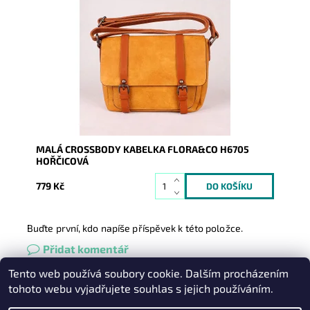
Jednoduchá ale originální crossbody kabelka značky
FLORA&CO H6705 doplněna hnědými doplňky.
Dostupnost:
Skladem
Kód:
8283
Značka:
FLORA&CO
Záruka:
2 roky
MALÁ CROSSBODY KABELKA FLORA&CO H6705
HOŘČICOVÁ
779 Kč
Buďte první, kdo napíše příspěvek k této položce.
Přidat komentář
Tento web používá soubory cookie. Dalším procházením
Heureka.cz
|
Zboží.cz
|
Oázakabelek
tohoto webu vyjadřujete souhlas s jejich používáním.