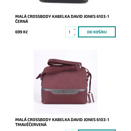
MALÁ CROSSBODY KABELKA DAVID JONES 6103-1
ČERNÁ
699 Kč
Crossbody kabelka je menších rozměrů, ale v široké
barevné škále. Vejde se do ní vše základní ke
každodenní...
Dostupnost:
Skladem
Kód:
7663
Značka:
David Jones Paris
Záruka:
2 roky
MALÁ CROSSBODY KABELKA DAVID JONES 6103-1
TMAVĚČERVENÁ