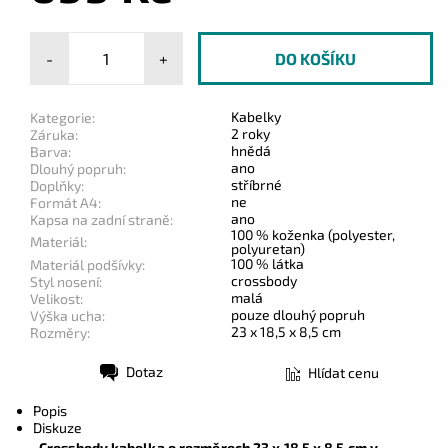
-
+
Kabelky
Kategorie:
2 roky
Záruka:
hnědá
Barva:
ano
Dlouhý popruh:
stříbrné
Doplňky:
ne
Formát A4:
ano
Kapsa na zadní straně:
100 % koženka (polyester,
Materiál:
polyuretan)
100 % látka
Materiál podšívky:
crossbody
Styl nosení:
malá
Velikost:
pouze dlouhý popruh
Výška ucha:
23 x 18,5 x 8,5 cm
Rozměry:
Dotaz
Hlídat cenu
Tisk
Popis
Diskuze
Crossbody kabelka o rozměrech 23 x 18,5 x 8,5 cm v