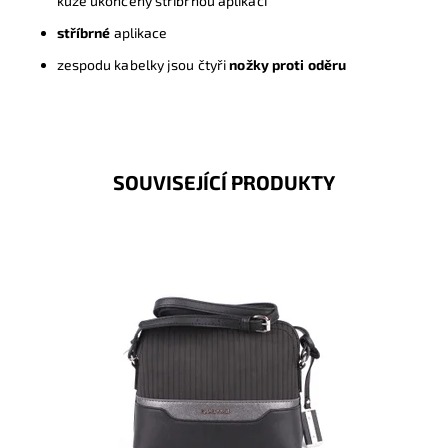
kůže ukončený stříbrnou aplikací
stříbrné
aplikace
zespodu kabelky jsou čtyři
nožky proti oděru
SOUVISEJÍCÍ PRODUKTY
Crossbody kabelka je menších rozměrů, ale v široké
barevné škále. Vejde se do ní vše základní ke
každodenní...
Dostupnost:
Skladem
Kód:
7662
Značka:
David Jones Paris
Záruka:
2 roky