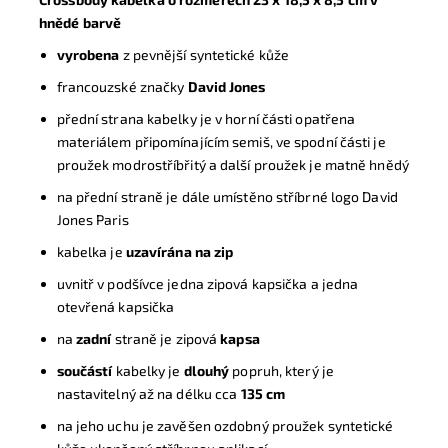
hnědé barvě
vyrobena
z pevnější syntetické kůže
francouzské značky
David Jones
přední strana kabelky je v horní části opatřena
materiálem připomínajícím semiš, ve spodní části je
proužek modrostříbřitý a další proužek je matně hnědý
na přední straně je dále umístěno stříbrné logo David
Jones Paris
k
abelka je
uzavírána na zip
uvnitř v podšívce jedna zipová kapsička a jedna
otevřená kapsička
n
a
zadní
straně je zipová
kapsa
s
oučástí
kabelky je
dlouhý
popruh, který je
nastavitelný až na délku cca
135 cm
na jeho uchu je zavěšen ozdobný proužek syntetické