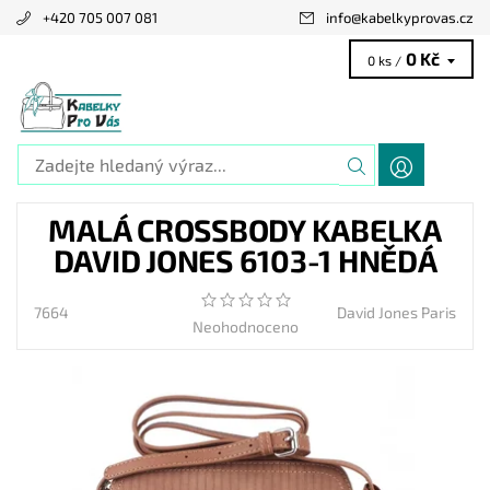
+420 705 007 081
info
@
kabelkyprovas.cz
0 Kč
0 ks /
MALÁ CROSSBODY KABELKA
DAVID JONES 6103-1 HNĚDÁ
7664
David Jones Paris
Neohodnoceno