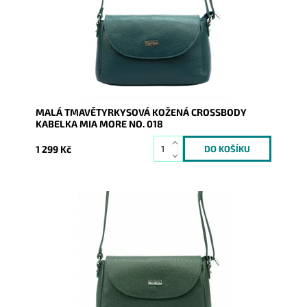
Dostupnost:
Skladem
Kód:
17103
Značka:
Mia More (Itálie)
Záruka:
2 roky
MALÁ TMAVĚTYRKYSOVÁ KOŽENÁ CROSSBODY
KABELKA MIA MORE NO. 018
1 299 Kč
Malá kožená crossbody kabelka značky Mia More v
tmavězelené barvě s uzavíráním na klopu a na zip.
Dostupnost:
Skladem
Kód:
19928
Značka:
Mia More (Itálie)
Záruka:
2 roky