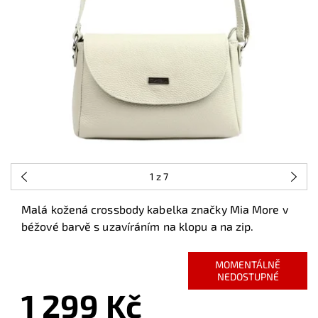
1
z 7
Malá kožená crossbody kabelka značky Mia More v
béžové barvě s uzavíráním na klopu a na zip.
MOMENTÁLNĚ
NEDOSTUPNÉ
1 299 Kč