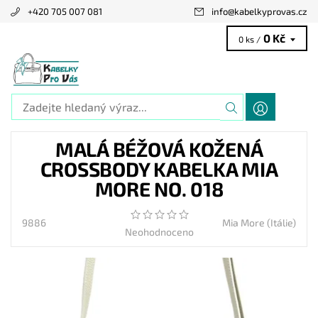
+420 705 007 081
info
@
kabelkyprovas.cz
0 Kč
0 ks /
MALÁ BÉŽOVÁ KOŽENÁ
CROSSBODY KABELKA MIA
MORE NO. 018
9886
Mia More (Itálie)
Neohodnoceno