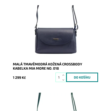
Malá kožená crossbody kabelka značky Mia More v
tmavěmodré barvě s uzavíráním na klopu a na zip.
Dostupnost:
Skladem
Kód:
9885
Značka:
Mia More (Itálie)
Záruka:
2 roky
MALÁ TMAVĚMODRÁ KOŽENÁ CROSSBODY
KABELKA MIA MORE NO. 018
1 299 Kč
Malá kožená crossbody kabelka značky Mia More v
tmavětyrkysové barvě s uzavíráním na klopu a na zip.