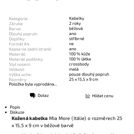
Kabelky
Kategorie:
2 roky
Záruka:
béžová
Barva:
ano
Dlouhý popruh:
stříbrné
Doplňky:
ne
Formát A4:
ano
Kapsa na zadní straně:
100 % kůže
Materiál:
100 % látka
Materiál podšívky:
crossbody
Styl nosení:
malá
Velikost:
pouze dlouhý popruh
Výška ucha:
25 x 15,5 x 9 cm
Rozměry:
Položka byla vyprodána...
Dotaz
Hlídat cenu
Tisk
Popis
Diskuze
Kožená kabelka
Mia More (Itálie) o rozměrech
25
x 15,5 x 9 cm
v béžové barvě