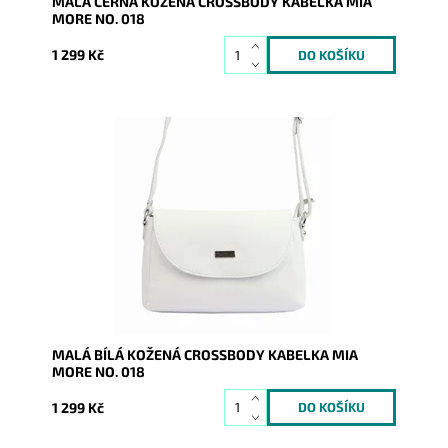
MALÁ ČERNÁ KOŽENÁ CROSSBODY KABELKA MIA
MORE NO. 018
1 299 Kč
Malá kožená crossbody kabelka značky Mia More v
bílé barvě s uzavíráním na klopu a na zip.
Dostupnost:
Skladem
Kód:
9884
Značka:
Mia More (Itálie)
Záruka:
2 roky
MALÁ BÍLÁ KOŽENÁ CROSSBODY KABELKA MIA
MORE NO. 018
1 299 Kč