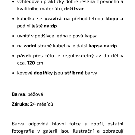
vzhledově i prakticky dobře řešená z pevného a
kvalitního
materiálu,
drží tvar
kabelka se
uzavírá na
přehoditelnou
klopu a
pod ní ještě
na z
ip
uvnitř v podšívce jedna zipová kapsa
na
zadní
straně kabelky je další
kapsa na zip
pásek
přes tělo je regulovatelný až do délky
cca.
120
cm
kovové
doplňky
jsou
stříbrné
barvy
Barva:
béžová
Záruka:
24 měsíců
Barva odpovídá hlavní fotce u zboží, ostatní
fotografie v galerii jsou ilustrační a zobrazují