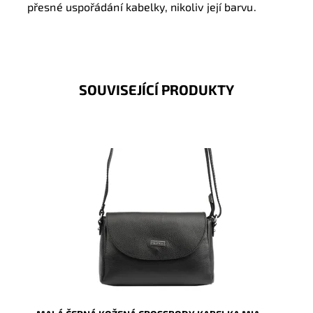
přesné uspořádání kabelky, nikoliv její barvu.
SOUVISEJÍCÍ PRODUKTY
Malá kožená crossbody kabelka značky Mia More v
černé barvě s uzavíráním na klopu a na zip.
Dostupnost:
Skladem
Kód:
9883
Značka:
Mia More (Itálie)
Záruka:
2 roky