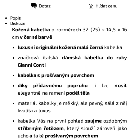
Dotaz
Hlídat cenu
Tisk
Popis
Diskuze
Kožená kabelka
o rozměrech
32 (25) x 14,5 x 16
cm
v černé barvě
luxusní originální kožená malá černá
kabelka
značková italská
dámská kabelka do ruky
Gianni Conti
kabelka s prošívaným povrchem
díky přídavnému popruhu
ji lze
nosit
elegantně na rameni
podél těla
materiál kabelky je měkký, ale pevný, sálá z něj
kvalita a luxus
kabelka Vás na první pohled
zaujme
ozdobným
stříbrným řetězem
, který slouží zároveň jako
ucho
a
také
prošívaným povrchem