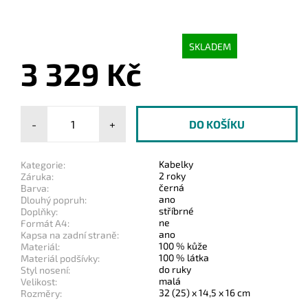
SKLADEM
3 329 Kč
-
+
Kabelky
Kategorie:
2 roky
Záruka:
černá
Barva:
ano
Dlouhý popruh:
stříbrné
Doplňky:
ne
Formát A4:
ano
Kapsa na zadní straně:
100 % kůže
Materiál:
100 % látka
Materiál podšívky:
do ruky
Styl nosení:
malá
Velikost:
32 (25) x 14,5 x 16 cm
Rozměry: