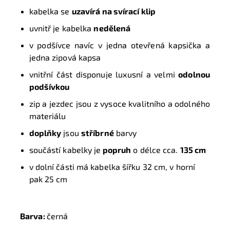
kabelka se
uzavírá na svírací klip
uvnitř je kabelka
nedělená
v podšívce navíc v jedna otevřená kapsička a
jedna zipová kapsa
vnitřní část disponuje luxusní a velmi
odolnou
podšívkou
zip a jezdec jsou z vysoce kvalitního a odolného
materiálu
doplňky
jsou
stříbrné
barvy
součástí kabelky je
popruh
o délce cca.
135 cm
v dolní části má kabelka šířku 32 cm, v horní
pak 25 cm
Barva:
černá