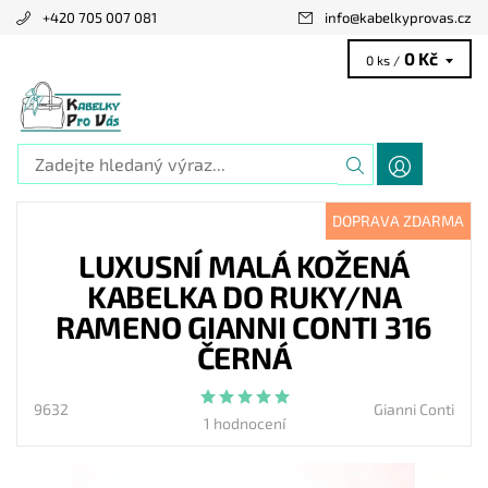
+420 705 007 081
info
@
kabelkyprovas.cz
0 Kč
0 ks /
DOPRAVA ZDARMA
LUXUSNÍ MALÁ KOŽENÁ
KABELKA DO RUKY/NA
RAMENO GIANNI CONTI 316
ČERNÁ
9632
Gianni Conti
1 hodnocení