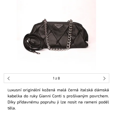
1
z 8
uxusní originální kožená malá černá italská dámská
L
kabelka do ruky Gianni Conti s prošívaným povrchem.
Díky přídavnému popruhu ji lze nosit na rameni podél
těla.