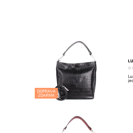
LU
Lu
je
DOPRAVA
ZDARMA