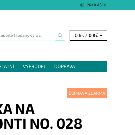
PŘIHLÁŠENÍ
0 ks /
0 Kč
STATNÍ
VÝPRODEJ
DOPRAVA
DOPRAVA ZDARMA
KA NA
NTI NO. 028