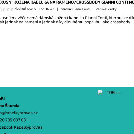
XUSNÍ KOŽENÁ KABELKA NA RAMENO/CROSSBODY GIANNI CONTI N
Neohodnoceno
Kód:
16672
Značka: Gianni Conti
Záruka: 2 roky
xusní tmavěčervená dámská kožená kabelka Gianni Conti, kterou lze d
sit jednak na rameni a jednak díky dlouhému popruhu jako crossbody.
AKT
lav Škunda
o
@
kabelkyprovas.cz
20 705 007 081
cebook KabelkyproVas