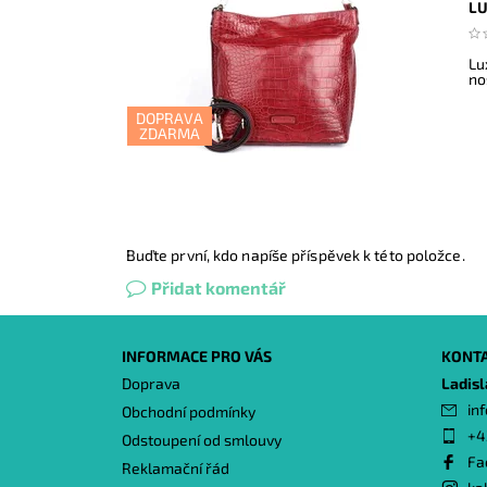
LU
Lu
no
DOPRAVA
ZDARMA
Buďte první, kdo napíše příspěvek k této položce.
Přidat komentář
INFORMACE PRO VÁS
KONT
Doprava
Ladis
inf
Obchodní podmínky
+4
Odstoupení od smlouvy
Fa
Reklamační řád