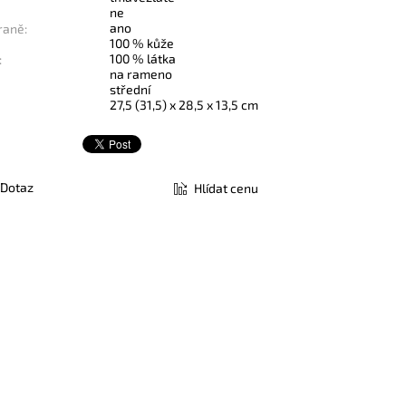
ne
ano
raně:
100 % kůže
100 % látka
:
na rameno
střední
27,5 (31,5) x 28,5 x 13,5 cm
Dotaz
Hlídat cenu