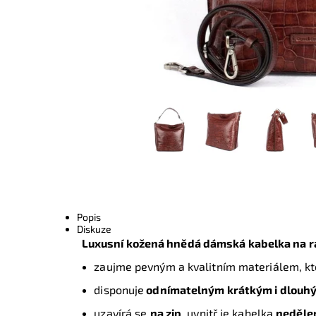
Popis
Diskuze
Luxusní kožená hnědá dámská kabelka na r
zaujme pevným a kvalitním materiálem, kt
disponuje
odnímatelným krátkým i dlouh
uzavírá se
na zip
, uvnitř je kabelka
neděle