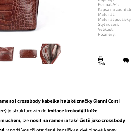
Formát A4:
Kapsa na zadní st
Materiál:
Materiál podšívky
Styl nosení:
Velikost:
Rozměry:
Tisk
ameno i crossbody kabelka italské značky
Gianni Conti
erý je strukturován do
imitace krokodýlí kůže
ým uchem
, lze
nosit na rameni a
také
čistě jako crossbody
ná
,
v podšívce tři otevřené kapsičky a dvě zipové kapsy