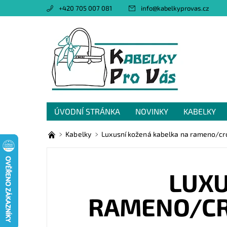
+420 705 007 081
info
@
kabelkyprovas.cz
ÚVODNÍ STRÁNKA
NOVINKY
KABELKY
OBCHODNÍ PODMÍNKY
GDPR
NAPIŠTE 
Kabelky
Luxusní kožená kabelka na rameno/cro
LUXU
RAMENO/CRO