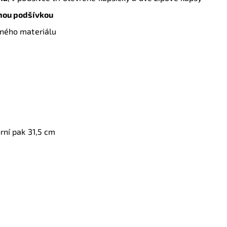
nou podšívkou
olného materiálu
orní pak 31,5 cm