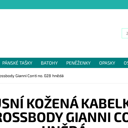
PÁNSKÉ TAŠKY
BATOHY
PENĚŽENKY
OPASKY
O
NÁM
ssbody Gianni Conti no. 028 hnědá
SNÍ KOŽENÁ KABEL
SSBODY GIANNI CO