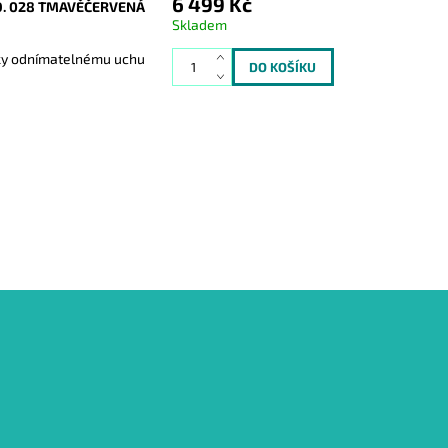
6 499 Kč
O. 028 TMAVĚČERVENÁ
Skladem
íky odnímatelnému uchu