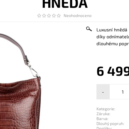
HNĚDÁ
Neohodnoceno
Luxusní hnědá 
díky odnímatel
dlouhému popru
6 49
-
Kategorie:
Záruka:
Barva:
Dlouhý popruh:
Doplňky: