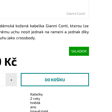
Gianni Conti
dámská kožená kabelka Gianni Conti, kterou lze
nému uchu nosit jednak na rameni a jednak díky
hu jako crossbody.
SKLADEM
9 Kč
+
Kabelky
2 roky
hnědá
ano
tmavězlaté