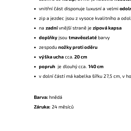
vnitřní část disponuje luxusní a velmi
odol
zip a jezdec jsou z vysoce kvalitního a od
na
zadní
vnější straně je
zipová kapsa
doplňky
jsou
tmavěozlaté
barvy
zespodu
nožky proti oděru
výška ucha
cca.
20 cm
popruh
je dlouhý cca.
140 cm
v dolní částí má kabelka šířku 27,5 cm, v h
Barva:
hnědá
Záruka:
24 měsíců