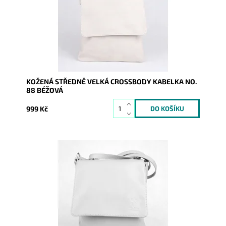
Dostupnost:
Skladem
Kód:
9798
Značka:
Vera Pelle
Záruka:
2 roky
KOŽENÁ STŘEDNĚ VELKÁ CROSSBODY KABELKA NO.
88 BÉŽOVÁ
999 Kč
Středně velká světlešedá crossbody kabelka italské
značky Vera Pelle, vyrobena z kvalitní italské kůže.
Dostupnost:
Skladem
Kód:
9799
Značka:
Vera Pelle
Záruka:
2 roky