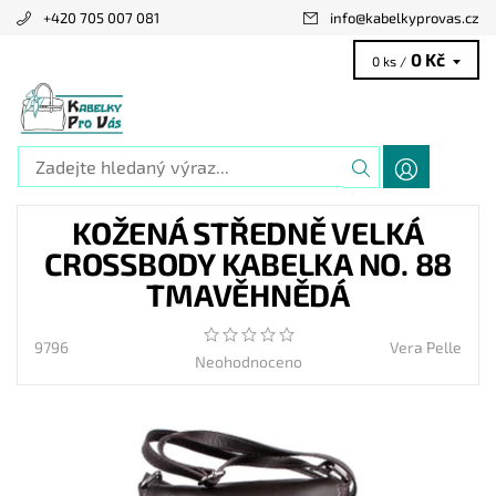
+420 705 007 081
info
@
kabelkyprovas.cz
0 Kč
0 ks /
KOŽENÁ STŘEDNĚ VELKÁ
CROSSBODY KABELKA NO. 88
TMAVĚHNĚDÁ
9796
Vera Pelle
Neohodnoceno