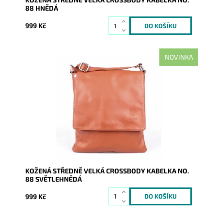
88 HNĚDÁ
999 Kč
NOVINKA
Středně velká světlehnědá crossbody kabelka italské
značky Vera Pelle, vyrobena z kvalitní italské kůže.
Dostupnost:
Skladem
Kód:
9795
Značka:
Vera Pelle
Záruka:
2 roky
KOŽENÁ STŘEDNĚ VELKÁ CROSSBODY KABELKA NO.
88 SVĚTLEHNĚDÁ
999 Kč