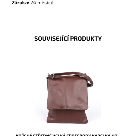
Záruka:
24 měsíců
SOUVISEJÍCÍ PRODUKTY
Středně velká hnědá crossbody kabelka italské
značky Vera Pelle, vyrobena z kvalitní italské kůže.
Dostupnost:
Skladem
Kód:
9794
Značka:
Vera Pelle
Záruka:
2 roky
KOŽENÁ STŘEDNĚ VELKÁ CROSSBODY KABELKA NO.