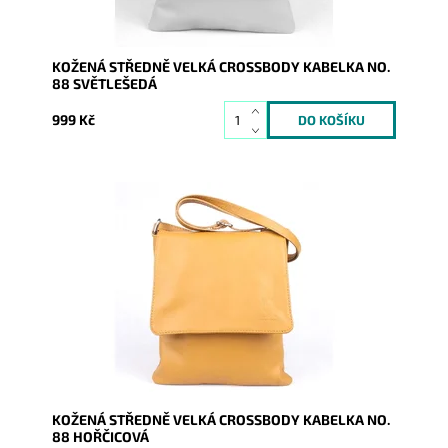
KOŽENÁ STŘEDNĚ VELKÁ CROSSBODY KABELKA NO.
88 SVĚTLEŠEDÁ
999 Kč
Středně velká hořčicová crossbody kabelka italské
značky Vera Pelle, vyrobena z kvalitní italské kůže.
Dostupnost:
Skladem
Kód:
9800
Značka:
Vera Pelle
Záruka:
2 roky
KOŽENÁ STŘEDNĚ VELKÁ CROSSBODY KABELKA NO.
88 HOŘČICOVÁ