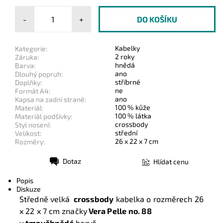
-
+
Kabelky
Kategorie:
2 roky
Záruka:
hnědá
Barva:
ano
Dlouhý popruh:
stříbrné
Doplňky:
ne
Formát A4:
ano
Kapsa na zadní straně:
100 % kůže
Materiál:
100 % látka
Materiál podšívky:
crossbody
Styl nosení:
střední
Velikost:
26 x 22 x 7 cm
Rozměry:
Dotaz
Hlídat cenu
Tisk
Popis
Diskuze
Středně velká
crossbody
kabelka o rozměrech
26
x 22 x 7 cm
značky
Vera Pelle
no. 88
v
tmavěhnědé
barvě.