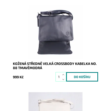
Středně velká tmavěmodrá crossbody kabelka italské
značky Vera Pelle, vyrobena z kvalitní italské kůže.
Dostupnost:
Skladem
Kód:
9797
Značka:
Vera Pelle
Záruka:
2 roky
KOŽENÁ STŘEDNĚ VELKÁ CROSSBODY KABELKA NO.
88 TMAVĚMODRÁ
999 Kč
Středně velká béžová crossbody kabelka italské
značky Vera Pelle, vyrobena z kvalitní italské kůže.