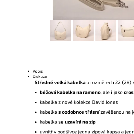
Popis
Diskuze
Středně velká kabelka
o rozměrech
22 (28) 
béžová kabelka na rameno
, ale
i
jako
cro
kabelka z nové kolekce David Jones
kabelka
s ozdobnou třásní
zavěšenou na j
kabelka se
uzavírá na zip
uvnitř v podšívce jedna zipová kapsa a jed