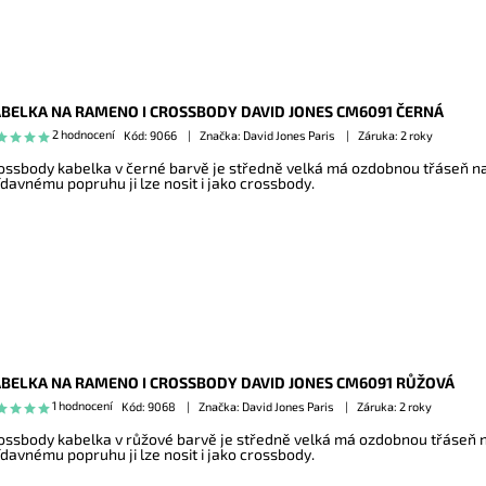
BELKA NA RAMENO I CROSSBODY DAVID JONES CM6091 ČERNÁ
2 hodnocení
Kód:
9066
Značka: David Jones Paris
Záruka: 2 roky
ossbody kabelka v černé barvě je středně velká má ozdobnou třáseň na 
ídavnému popruhu ji lze nosit i jako crossbody.
BELKA NA RAMENO I CROSSBODY DAVID JONES CM6091 RŮŽOVÁ
1 hodnocení
Kód:
9068
Značka: David Jones Paris
Záruka: 2 roky
ossbody kabelka v růžové barvě je středně velká má ozdobnou třáseň na
ídavnému popruhu ji lze nosit i jako crossbody.