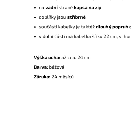
na
zadní
straně
kapsa na zip
doplňky jsou
stříbrné
součástí kabelky je taktéž
dlouhý popruh o
v dolní části má kabelka šířku 22 cm, v ho
Výška ucha:
až cca. 24 cm
Barva:
béžová
Záruka:
24 měsíců