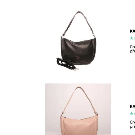
KA
Cr
př
KA
Cr
př