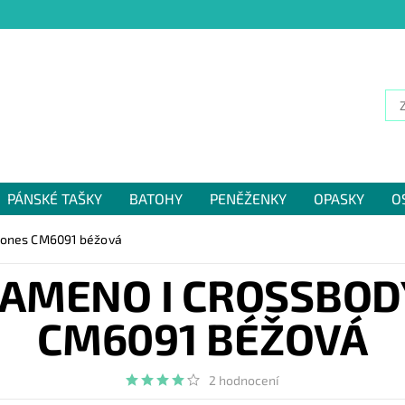
PÁNSKÉ TAŠKY
BATOHY
PENĚŽENKY
OPASKY
O
NÁM
 Jones CM6091 béžová
AMENO I CROSSBOD
CM6091 BÉŽOVÁ
2 hodnocení