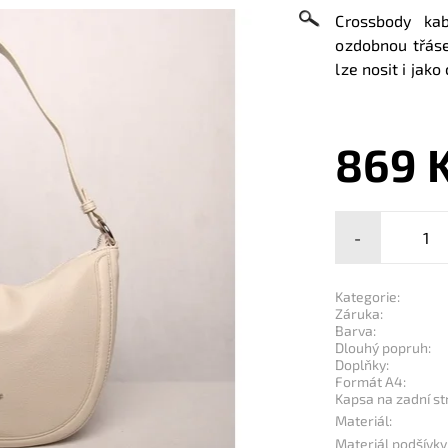
Crossbody ka
ozdobnou třáse
lze nosit i jako
869 
-
Kategorie:
Záruka:
Barva:
Dlouhý popruh:
Doplňky:
Formát A4:
Kapsa na zadní st
Materiál:
Materiál podšívky