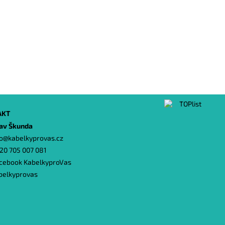
AKT
lav Škunda
o
@
kabelkyprovas.cz
20 705 007 081
cebook KabelkyproVas
belkyprovas