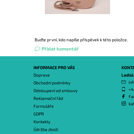
Buďte první, kdo napíše příspěvek k této položce.
Přidat komentář
INFORMACE PRO VÁS
KONT
Doprava
Ladis
inf
Obchodní podmínky
+4
Odstoupení od smlouvy
Fa
Reklamační řád
ka
Formuláře
GDPR
Kontakty
Údržba zboží