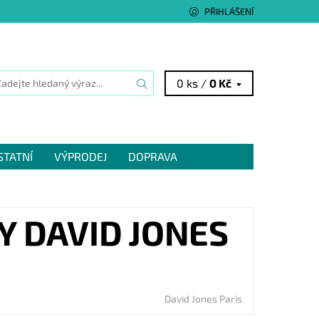
PŘIHLÁŠENÍ
0 ks /
0 Kč
STATNÍ
VÝPRODEJ
DOPRAVA
Y DAVID JONES
David Jones Paris