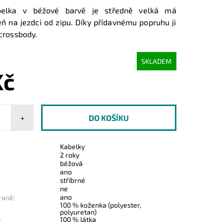
belka v béžové barvě je středně velká má
ň na jezdci od zipu. Díky přídavnému popruhu ji
 crossbody.
SKLADEM
Kč
+
Kabelky
2 roky
béžová
ano
stříbrné
ne
ano
raně:
100 % koženka (polyester,
polyuretan)
100 % látka
: