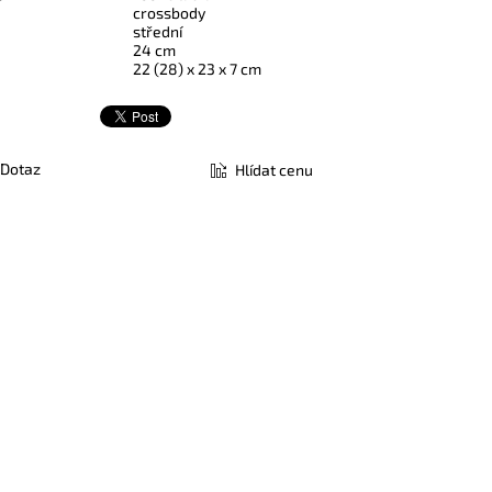
crossbody
střední
24 cm
22 (28) x 23 x 7 cm
Dotaz
Hlídat cenu