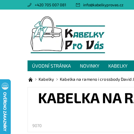
+420 705 007 081
info
@
kabelkyprovas.cz
ÚVODNÍ STRÁNKA
NOVINKY
KABELKY
OBCHODNÍ PODMÍNKY
GDPR
NAPIŠTE 
Kabelky
Kabelka na rameno i crossbody David
KABELKA NA R
9070