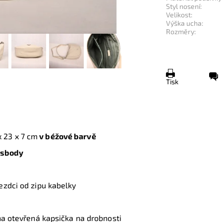
Styl nosení:
Velikost:
Výška ucha:
Rozměry:
Tisk
x 23 x 7 cm
v béžové barvě
ssbody
ezdci od zipu kabelky
na otevřená kapsička na drobnosti