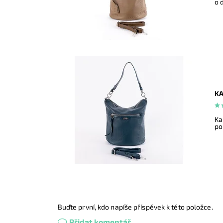
o 
KA
Ka
po
Buďte první, kdo napíše příspěvek k této položce.
Přidat komentář