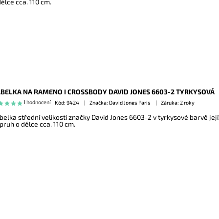
délce cca. 110 cm.
BELKA NA RAMENO I CROSSBODY DAVID JONES 6603-2 TYRKYSOVÁ
1 hodnocení
Kód:
9424
Značka: David Jones Paris
Záruka: 2 roky
belka střední velikosti značky David Jones 6603-2 v tyrkysové barvě její
pruh o délce cca. 110 cm.