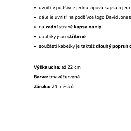
uvnitř v podšívce jedna zipová kapsa a jed
dále je uvnitř na podšívce logo David Jone
na
zadní
straně
kapsa na zip
doplňky jsou
stříbrné
součástí kabelky je taktéž
dlouhý popruh o
Výška ucha:
až 22 cm
Barva:
tmavěčervená
Záruka:
24 měsíců