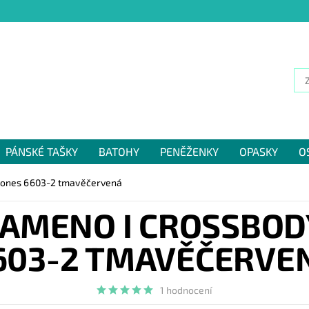
PÁNSKÉ TAŠKY
BATOHY
PENĚŽENKY
OPASKY
O
NÁM
 Jones 6603-2 tmavěčervená
AMENO I CROSSBOD
603-2 TMAVĚČERVE
1 hodnocení