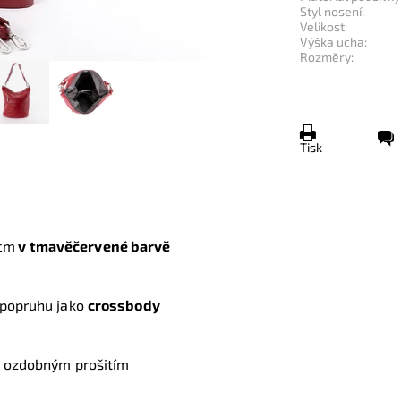
Styl nosení:
Velikost:
Výška ucha:
Rozměry:
Tisk
 cm
v tmavěčervené barvě
 popruhu jako
crossbody
 ozdobným prošitím