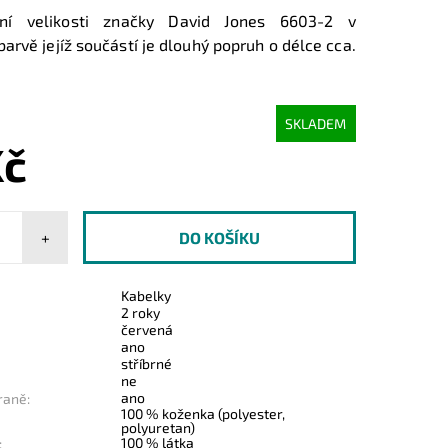
dní velikosti značky David Jones 6603-2 v
rvě jejíž součástí je dlouhý popruh o délce cca.
SKLADEM
Kč
+
Kabelky
2 roky
červená
ano
stříbrné
ne
ano
raně:
100 % koženka (polyester,
polyuretan)
100 % látka
: