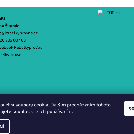
AKT
lav Škunda
o
@
kabelkyprovas.cz
20 705 007 081
cebook KabelkyproVas
belkyprovas
Heureka.cz
|
Zboží.cz
|
Oázakabelek
oužívá soubory cookie. Dalším procházením tohoto
S
ujete souhlas s jejich používáním.
NÍ