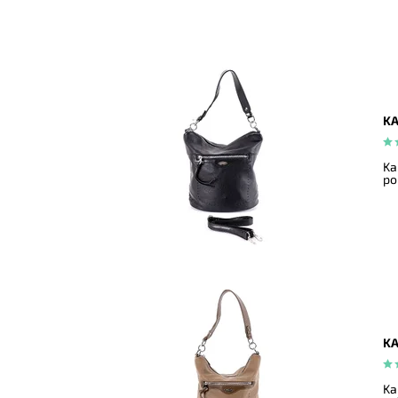
KA
Ka
po
KA
Ka