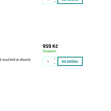
959 Kč
Skladem
ž součástí je dlouhý