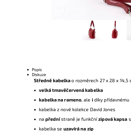
Popis
Diskuze
Středně kabelka
o rozměrech 27 x 28 x 14,5
velká tmavěčervená kabelka
kabelka na rameno
, ale
i
díky přídavnému
kabelka z nové kolekce David Jones
na
přední
straně je funkční
zipová kapsa
s
kabelka se
uzavírá na zip