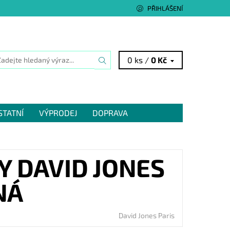
PŘIHLÁŠENÍ
0 ks /
0 Kč
STATNÍ
VÝPRODEJ
DOPRAVA
Y DAVID JONES
NÁ
David Jones Paris