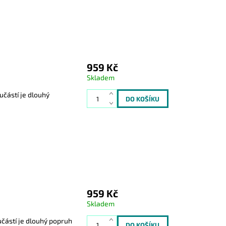
959 Kč
Skladem
učástí je dlouhý
959 Kč
Skladem
učástí je dlouhý popruh