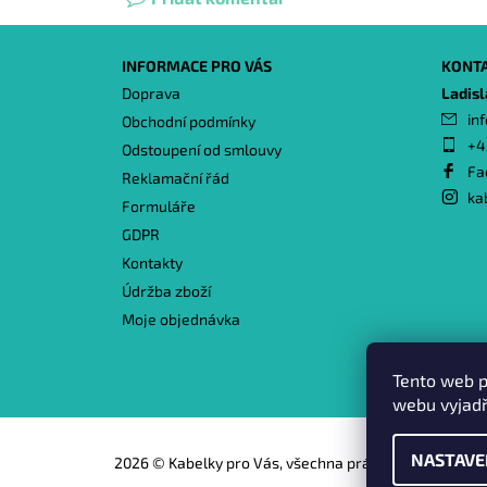
INFORMACE PRO VÁS
KONT
Doprava
Ladis
inf
Obchodní podmínky
+4
Odstoupení od smlouvy
Fa
Reklamační řád
ka
Formuláře
GDPR
Kontakty
Údržba zboží
Moje objednávka
Tento web p
webu vyjadř
NASTAVE
2026 © Kabelky pro Vás, všechna práva vyhrazena