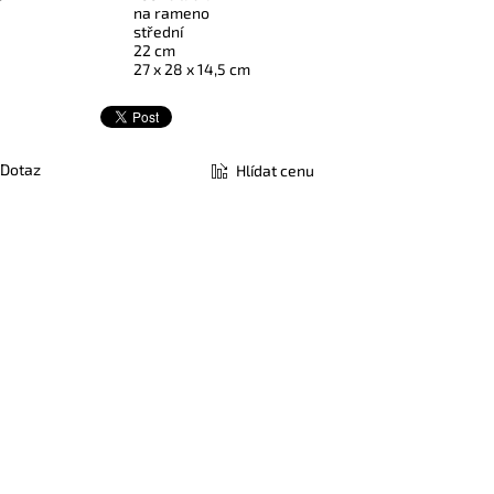
na rameno
střední
22 cm
27 x 28 x 14,5 cm
Dotaz
Hlídat cenu