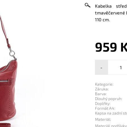
Kabelka stře
tmavěčervené ba
110 cm.
959 
-
Kategorie:
Záruka:
Barva:
Dlouhý popruh:
Doplňky:
Formát A4:
Kapsa na zadní st
Materiál:
Materiál podšívky