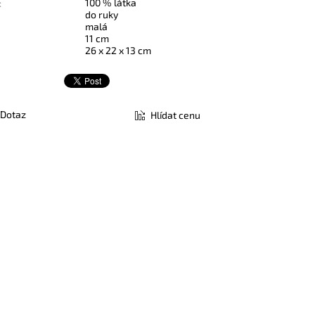
100 % látka
:
do ruky
malá
11 cm
26 x 22 x 13 cm
Dotaz
Hlídat cenu