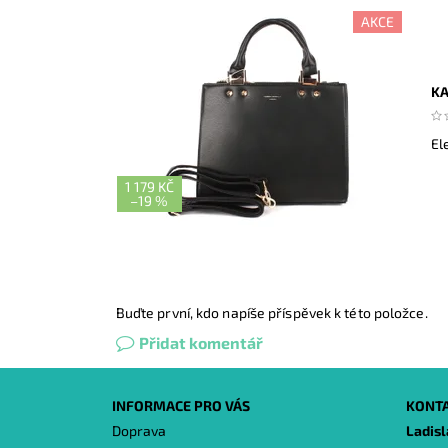
AKCE
KA
El
1 179 KČ
–
19 %
Buďte první, kdo napíše příspěvek k této položce.
Přidat komentář
INFORMACE PRO VÁS
KONT
Doprava
Ladis