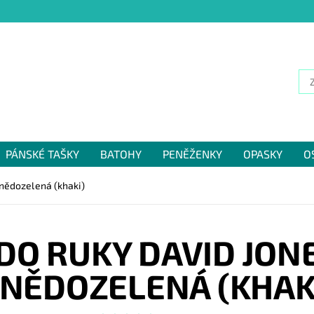
PÁNSKÉ TAŠKY
BATOHY
PENĚŽENKY
OPASKY
O
NÁM
nědozelená (khaki)
DO RUKY DAVID JON
NĚDOZELENÁ (KHAK