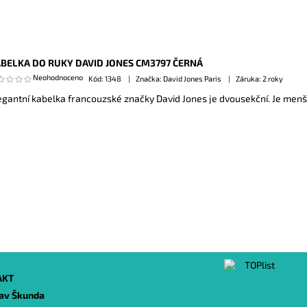
BELKA DO RUKY DAVID JONES CM3797 ČERNÁ
Neohodnoceno
Kód:
1348
Značka: David Jones Paris
Záruka: 2 roky
egantní kabelka francouzské značky David Jones je dvousekční. Je menší
AKT
lav Škunda