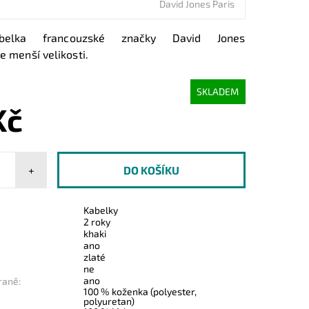
David Jones Paris
abelka francouzské značky David Jones
Je menší velikosti.
SKLADEM
Kč
+
Kabelky
2 roky
khaki
ano
zlaté
ne
ano
raně:
100 % koženka (polyester,
polyuretan)