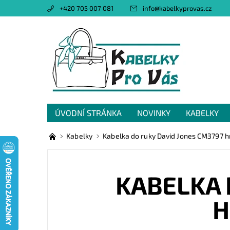
+420 705 007 081
info
@
kabelkyprovas.cz
ÚVODNÍ STRÁNKA
NOVINKY
KABELKY
OBCHODNÍ PODMÍNKY
GDPR
NAPIŠTE 
Kabelky
Kabelka do ruky David Jones CM3797 h
KABELKA 
H