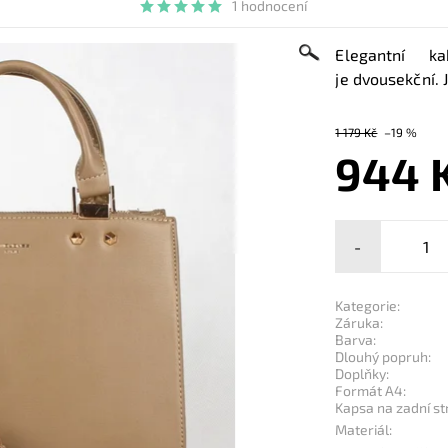
1 hodnocení
Elegantní k
je dvousekční. 
1 179 Kč
–19 %
944 
-
Kategorie:
Záruka:
Barva:
Dlouhý popruh:
Doplňky:
Formát A4:
Kapsa na zadní st
Materiál: