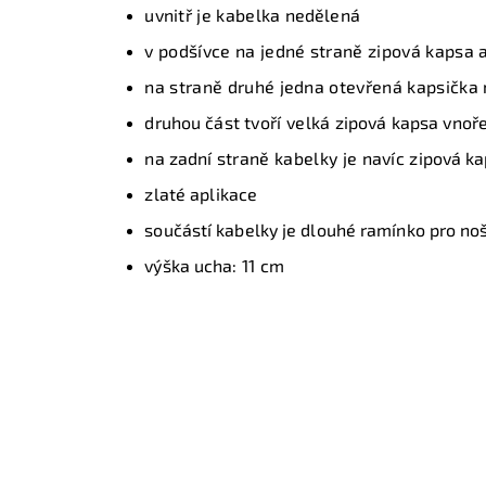
u
vnitř je kabelka
nedělená
v podšívce na jedné straně zipová kapsa 
na straně druhé jedna otevřená kapsička n
d
ruhou část
tvoří velká
zipová kapsa
vnoře
n
a zadní
straně kabelky je navíc
zipová k
z
laté aplikace
součástí kabelky je dlouhé ramínko pro no
výška ucha:
11 cm