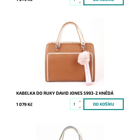
Malá elegantní kabelka značky David Jones 5993-2 v
hnědé barvě ozvláštněna moderní bambulí na uchu
kabelky.
Dostupnost:
Skladem
Kód:
1931
Značka:
David Jones Paris
Záruka:
2 roky
KABELKA DO RUKY DAVID JONES 5993-2 HNĚDÁ
1 079 Kč
Malá elegantní kabelka značky David Jones 5993-2 v