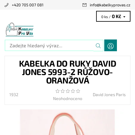
+420 705 007 081
info
@
kabelkyprovas.cz
0 Kč
0 ks /
KABELKA DO RUKY DAVID
JONES 5993-2 RŮŽOVO-
ORANŽOVÁ
1932
David Jones Paris
Neohodnoceno