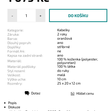
-
+
Kabelky
Kategorie:
2 roky
Záruka:
oranžová
Barva:
ano
Dlouhý popruh:
stříbrné
Doplňky:
ne
Formát A4:
ano
Kapsa na zadní straně:
100 % koženka (polyester,
Materiál:
polyuretan)
100 % látka
Materiál podšívky:
do ruky
Styl nosení:
malá
Velikost:
10 cm
Výška ucha:
25 x 20 x 12 cm
Rozměry:
Dotaz
Hlídat cenu
Tisk
Popis
Diskuze