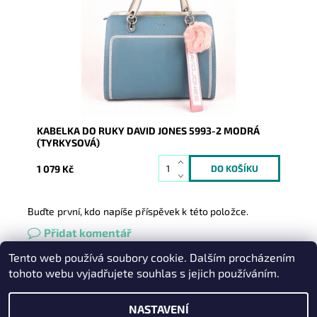
tyrkysové barvě ozvláštněna moderní bambulí na
uchu kabelky.
Dostupnost:
Skladem
Kód:
1928
Značka:
David Jones Paris
Záruka:
2 roky
KABELKA DO RUKY DAVID JONES 5993-2 MODRÁ
(TYRKYSOVÁ)
1 079 Kč
Buďte první, kdo napíše příspěvek k této položce.
Přidat komentář
Tento web používá soubory cookie. Dalším procházením
Heureka.cz
|
Zboží.cz
|
Oázakabelek
tohoto webu vyjadřujete souhlas s jejich používáním.
NASTAVENÍ