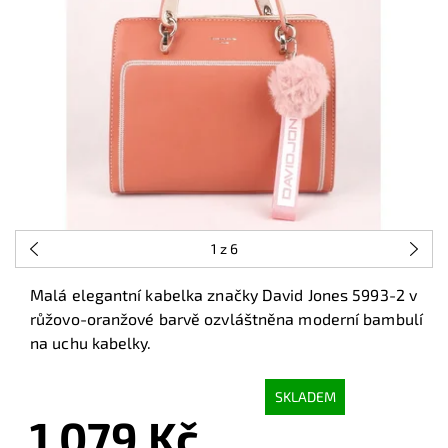
1
z 6
Malá elegantní kabelka značky David Jones 5993-2 v
růžovo-oranžové barvě ozvláštněna moderní bambulí
na uchu kabelky.
SKLADEM
1 079 Kč