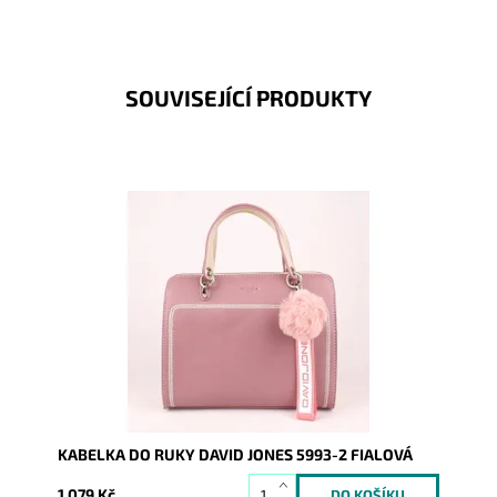
SOUVISEJÍCÍ PRODUKTY
Malá elegantní kabelka značky David Jones 5993-2 ve
fialové barvě ozvláštněna moderní bambulí na uchu
kabelky.
Dostupnost:
Skladem
Kód:
1930
Značka:
David Jones Paris
Záruka:
2 roky
KABELKA DO RUKY DAVID JONES 5993-2 FIALOVÁ
1 079 Kč