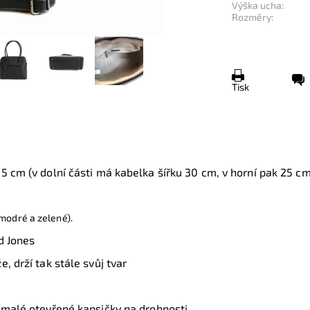
Výška ucha:
Rozměry:
Tisk
1,5 cm (v dolní části má kabelka šířku 30 cm, v horní pak 25 c
 modré a zelené).
id Jones
, drží tak stále svůj tvar
ě malé otevřené kapsičky na drobnosti