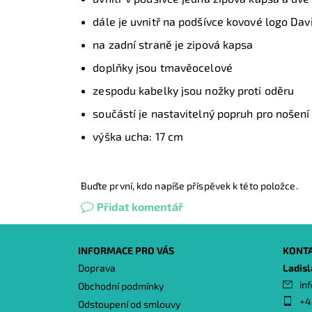
dále je uvnitř na podšívce kovové logo Dav
na zadní straně je zipová kapsa
doplňky jsou tmavěocelové
zespodu kabelky jsou nožky proti oděru
součástí je nastavitelný popruh pro nošen
výška ucha: 17 cm
Buďte první, kdo napíše příspěvek k této položce.
Přidat komentář
INFORMACE PRO VÁS
KONT
Doprava
Ladis
inf
Obchodní podmínky
+4
Odstoupení od smlouvy