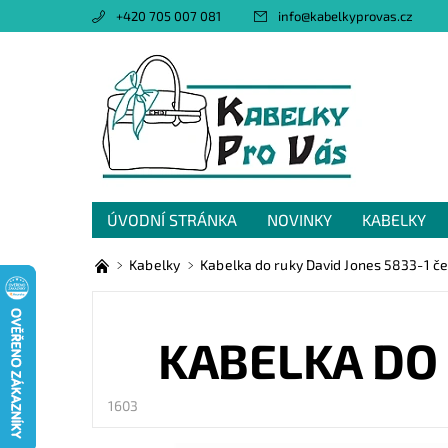
+420 705 007 081
info
@
kabelkyprovas.cz
ÚVODNÍ STRÁNKA
NOVINKY
KABELKY
OBCHODNÍ PODMÍNKY
GDPR
NAPIŠTE 
Kabelky
Kabelka do ruky David Jones 5833-1 č
KABELKA DO 
1603