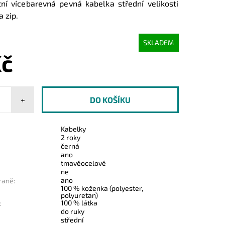
ní vícebarevná pevná kabelka střední velikosti
 zip.
SKLADEM
Kč
+
Kabelky
2 roky
černá
ano
tmavěocelové
ne
ano
raně:
100 % koženka (polyester,
polyuretan)
100 % látka
:
do ruky
střední