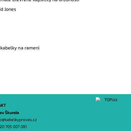
id Jones
í kabelky na rameni
AKT
lav Škunda
o
@
kabelkyprovas.cz
20 705 007 081