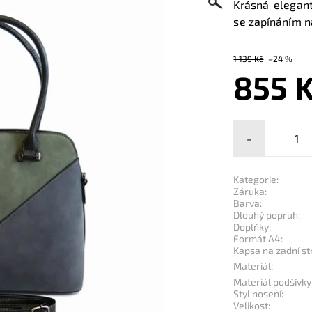
Krásná elegant
se zapínáním na
1 139 Kč
–24 %
855 
-
Kategorie:
Záruka:
Barva:
Dlouhý popruh:
Doplňky:
Formát A4:
Kapsa na zadní st
Materiál:
Materiál podšívky
Styl nosení:
Velikost: