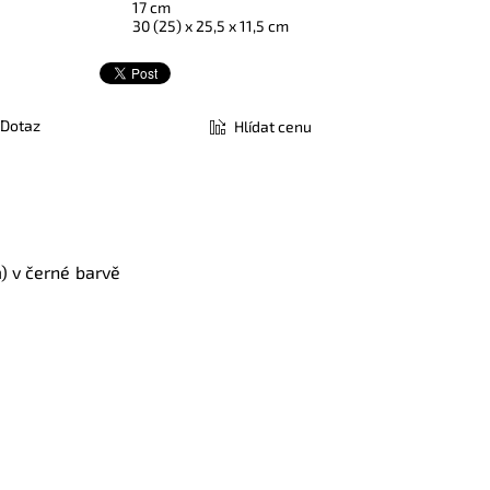
17 cm
30 (25) x 25,5 x 11,5 cm
Dotaz
Hlídat cenu
m) v černé barvě