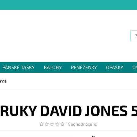
PÁNSKÉ TAŠKY
BATOHY
PENĚŽENKY
OPASKY
O
NÁM
erná
RUKY DAVID JONES 
Neohodnoceno