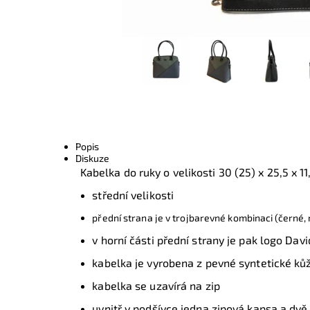
Popis
Diskuze
Kabelka do ruky o velikosti 30 (25) x 25,5 x 1
střední velikosti
přední strana je v trojbarevné kombinaci (černé,
v horní části přední strany je pak logo Dav
kabelka je vyrobena z pevné syntetické kůže
kabelka se uzavírá na zip
uvnitř v podšívce jedna zipová kapsa a dv